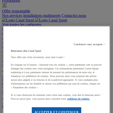
Promotions
Offre responsable
Nos services
Installations multisports
Contactez-nous
Voir toutes les catégories
Promotions
Offre responsable
Manutan Expert
Nos services
Installations multisports
Contactez-nous
Continuer sans accepter >
Equipement multisport
Bienvenue chez Casal Sport
Sports collectifs
Sports de raquettes
Vous offrir une visite sur-mesure, nous tient à cœur !
Musculation et Fitness
Sports outdoor
En cliquant sur le bouton « Autoriser tous les cookies », notre plateforme web va pouvoir
échanger des cookies avec votre navigateur. Ces informations permettent à notre équipe
Aménagement extérieur - Stades, Aires de jeux
marketing et à nos partenaires internet de mesurer les performances de notre site, et
Aménagement intérieur - Gymnases et locaux
d'analyser vos préférences de contenu. Nous pouvons ainsi vous proposer des articles
Matériel de Gymnastique & Sports Artistiques
encore plus adaptés à vos besoins et de la publicité appropriée. Si vous souhaitez plus
Éveil, Jeux et Motricité
d'informations sur les finalités et choisir vos préférences par type de cookies, cliquez sur
Sports de Combat
« Paramètres des cookies ».
Sports Aquatiques
Et si vous choisissez de continuer votre visite sans cookies, vous êtes le bienvenu aussi !
Athlétisme
Pour en savoir plus, vous pouvez aussi consulter notre
politique de cookies.
Textile et bagagerie
Handisport et Sport adapté
ACCEPTER ET CONTINUER