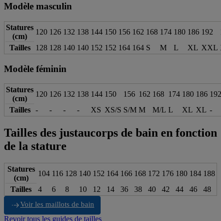
Modèle masculin
Statures
120
126
132
138
144
150
156
162
168
174
180
186
192
(cm)
Tailles
128
128
140
140
152
152
164
164
S
M
L
XL
XXL
Modèle féminin
Statures
120
126
132
138
144
150
156
162
168
174
180
186
19
(cm)
Tailles
-
-
-
-
XS
XS/S
S/M
M
M/L
L
XL
XL
-
Tailles des justaucorps de bain en fonction
de la stature
Statures
104
116
128
140
152
164
166
168
172
176
180
184
188
(cm)
Tailles
4
6
8
10
12
14
36
38
40
42
44
46
48
Voir les maillots de bain
Revoir tous les guides de tailles