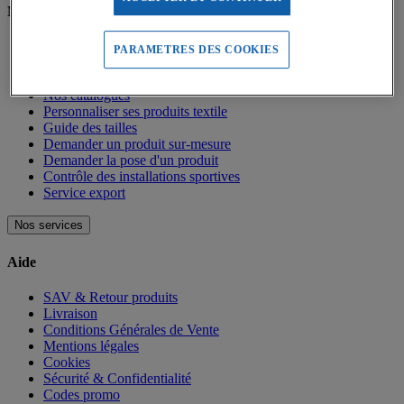
Nos services
Tous nos services
PARAMETRES DES COOKIES
Devis en ligne
Guides d'achat & Conseils
Nos catalogues
Personnaliser ses produits textile
Guide des tailles
Demander un produit sur-mesure
Demander la pose d'un produit
Contrôle des installations sportives
Service export
Nos services
Aide
SAV & Retour produits
Livraison
Conditions Générales de Vente
Mentions légales
Cookies
Sécurité & Confidentialité
Codes promo