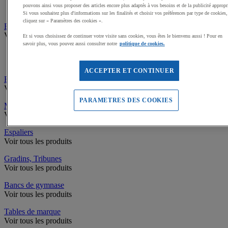
pouvons ainsi vous proposer des articles encore plus adaptés à vos besoins et de la publicité appropr
Armoires, Caissons de bureau
Si vous souhaitez plus d'informations sur les finalités et choisir vos préférences par type de cookies,
cliquez sur « Paramètres des cookies ».
Electroménager, Restauration
Voir tous les produits
Et si vous choisissez de continuer votre visite sans cookies, vous êtes le bienvenu aussi ! Pour en
savoir plus, vous pouvez aussi consulter notre
politique de cookies.
Mobilier de restauration
Arts de la table
ACCEPTER ET CONTINUER
Revêtements de sols Intérieurs
Voir tous les produits
PARAMETRES DES COOKIES
Mâts, Cordes à grimper
Voir tous les produits
Espaliers
Voir tous les produits
Gradins, Tribunes
Voir tous les produits
Bancs de gymnase
Voir tous les produits
Tables de marque
Voir tous les produits