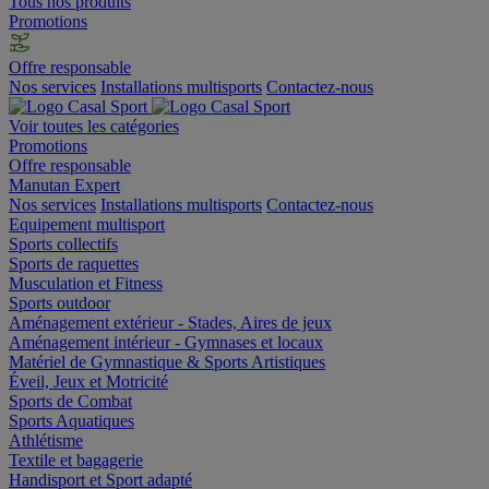
Tous nos produits
Promotions
Offre responsable
Nos services
Installations multisports
Contactez-nous
Voir toutes les catégories
Promotions
Offre responsable
Manutan Expert
Nos services
Installations multisports
Contactez-nous
Equipement multisport
Sports collectifs
Sports de raquettes
Musculation et Fitness
Sports outdoor
Aménagement extérieur - Stades, Aires de jeux
Aménagement intérieur - Gymnases et locaux
Matériel de Gymnastique & Sports Artistiques
Éveil, Jeux et Motricité
Sports de Combat
Sports Aquatiques
Athlétisme
Textile et bagagerie
Handisport et Sport adapté