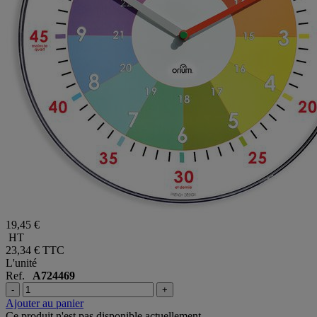
19,45 €
HT
23,34 €
TTC
L'unité
Ref.
A724469
-
+
Ajouter au panier
Ce produit n'est pas disponible actuellement.