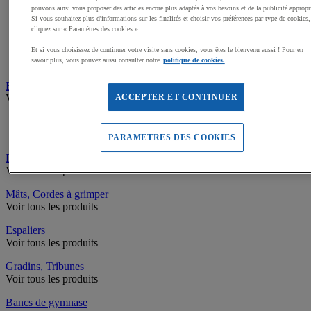
pouvons ainsi vous proposer des articles encore plus adaptés à vos besoins et de la publicité appropr
Bureaux
Si vous souhaitez plus d'informations sur les finalités et choisir vos préférences par type de cookies,
Tables de réunion
cliquez sur « Paramètres des cookies ».
Chaises de bureau
Coffre-fort, Lampes, Porte manteaux, Horloges
Et si vous choisissez de continuer votre visite sans cookies, vous êtes le bienvenu aussi ! Pour en
Armoires, Caissons de bureau
savoir plus, vous pouvez aussi consulter notre
politique de cookies.
Electroménager, Restauration
Voir tous les produits
ACCEPTER ET CONTINUER
Mobilier de restauration
Arts de la table
PARAMETRES DES COOKIES
Revêtements de sols Intérieurs
Voir tous les produits
Mâts, Cordes à grimper
Voir tous les produits
Espaliers
Voir tous les produits
Gradins, Tribunes
Voir tous les produits
Bancs de gymnase