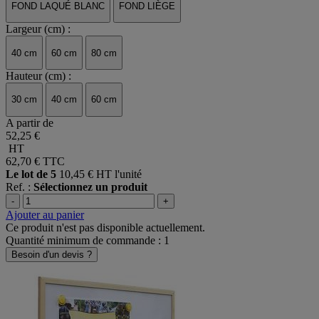
FOND LAQUÉ BLANC
FOND LIÈGE
Largeur (cm) :
40 cm
60 cm
80 cm
Hauteur (cm) :
30 cm
40 cm
60 cm
A partir de
52,25 €
HT
62,70 €
TTC
Le lot de 5
10,45 € HT l'unité
Ref. :
Sélectionnez un produit
-
+
Ajouter au panier
Ce produit n'est pas disponible actuellement.
Quantité minimum de commande : 1
Besoin d'un devis ?