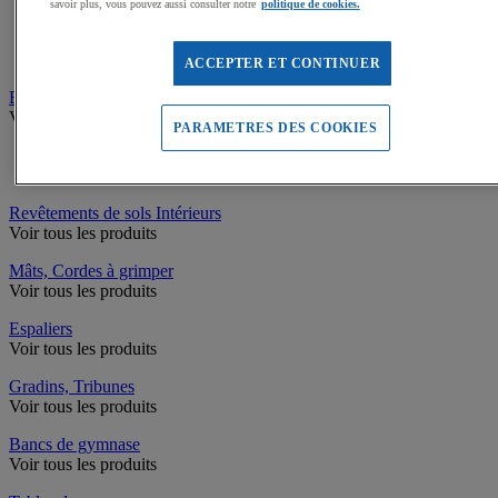
savoir plus, vous pouvez aussi consulter notre
politique de cookies.
Chaises de bureau
Coffre-fort, Lampes, Porte manteaux, Horloges
Armoires, Caissons de bureau
ACCEPTER ET CONTINUER
Electroménager, Restauration
Voir tous les produits
PARAMETRES DES COOKIES
Mobilier de restauration
Arts de la table
Revêtements de sols Intérieurs
Voir tous les produits
Mâts, Cordes à grimper
Voir tous les produits
Espaliers
Voir tous les produits
Gradins, Tribunes
Voir tous les produits
Bancs de gymnase
Voir tous les produits