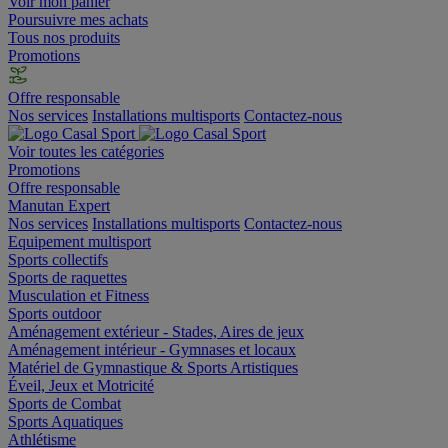
Voir mon panier
Poursuivre mes achats
Tous nos produits
Promotions
Offre responsable
Nos services
Installations multisports
Contactez-nous
Voir toutes les catégories
Promotions
Offre responsable
Manutan Expert
Nos services
Installations multisports
Contactez-nous
Equipement multisport
Sports collectifs
Sports de raquettes
Musculation et Fitness
Sports outdoor
Aménagement extérieur - Stades, Aires de jeux
Aménagement intérieur - Gymnases et locaux
Matériel de Gymnastique & Sports Artistiques
Éveil, Jeux et Motricité
Sports de Combat
Sports Aquatiques
Athlétisme