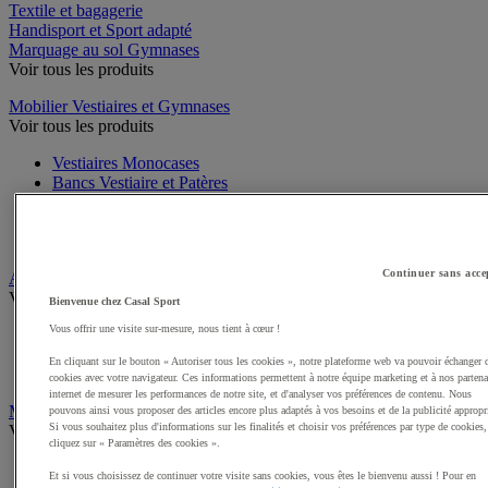
Textile et bagagerie
Handisport et Sport adapté
Marquage au sol Gymnases
Voir tous les produits
Mobilier Vestiaires et Gymnases
Voir tous les produits
Vestiaires Monocases
Bancs Vestiaire et Patères
Vestiaires Multicases
Accessoires Vestiaires
Cadenas, antivols
Continuer sans acce
Affichage
Voir tous les produits
Bienvenue chez Casal Sport
Vous offrir une visite sur-mesure, nous tient à cœur !
Vitrines d'affichage
Panneaux liège, tableaux blancs
En cliquant sur le bouton « Autoriser tous les cookies », notre plateforme web va pouvoir échanger 
Accessoires Tableaux, Vitrines
cookies avec votre navigateur. Ces informations permettent à notre équipe marketing et à nos partena
internet de mesurer les performances de notre site, et d'analyser vos préférences de contenu. Nous
Mobilier de Bureau
pouvons ainsi vous proposer des articles encore plus adaptés à vos besoins et de la publicité appropr
Si vous souhaitez plus d'informations sur les finalités et choisir vos préférences par type de cookies,
Voir tous les produits
cliquez sur « Paramètres des cookies ».
Bureaux
Et si vous choisissez de continuer votre visite sans cookies, vous êtes le bienvenu aussi ! Pour en
Tables de réunion