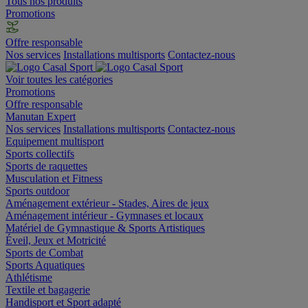
Tous nos produits
Promotions
Offre responsable
Nos services
Installations multisports
Contactez-nous
Voir toutes les catégories
Promotions
Offre responsable
Manutan Expert
Nos services
Installations multisports
Contactez-nous
Equipement multisport
Sports collectifs
Sports de raquettes
Musculation et Fitness
Sports outdoor
Aménagement extérieur - Stades, Aires de jeux
Aménagement intérieur - Gymnases et locaux
Matériel de Gymnastique & Sports Artistiques
Éveil, Jeux et Motricité
Sports de Combat
Sports Aquatiques
Athlétisme
Textile et bagagerie
Handisport et Sport adapté