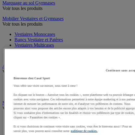
Marquage au sol Gymnases
Voir tous les produits
Mobilier Vestiaires et Gymnases
Voir tous les produits
Vestiaires Monocases
Bancs Vestiaire et Patères
Vestiaires Multicases
Accessoires Vestiaires
Cadenas, antivols
Affichage
Continuer sans acce
Voir tous les produits
Bienvenue chez Casal Sport
Vitrines d'affichage
Vous offrir une visite sur-mesure, nous tient à cœur !
Panneaux liège, tableaux blancs
Accessoires Tableaux, Vitrines
En cliquant sur le bouton « Autoriser tous les cookies », notre plateforme web va pouvoir échanger 
cookies avec votre navigateur. Ces informations permettent à notre équipe marketing et à nos partena
Mobilier de Bureau
internet de mesurer les performances de notre site, et d'analyser vos préférences de contenu. Nous
Voir tous les produits
pouvons ainsi vous proposer des articles encore plus adaptés à vos besoins et de la publicité appropr
Si vous souhaitez plus d'informations sur les finalités et choisir vos préférences par type de cookies,
cliquez sur « Paramètres des cookies ».
Bureaux
Tables de réunion
Et si vous choisissez de continuer votre visite sans cookies, vous êtes le bienvenu aussi ! Pour en
Chaises de bureau
savoir plus, vous pouvez aussi consulter notre
politique de cookies.
Coffre-fort, Lampes, Porte manteaux, Horloges