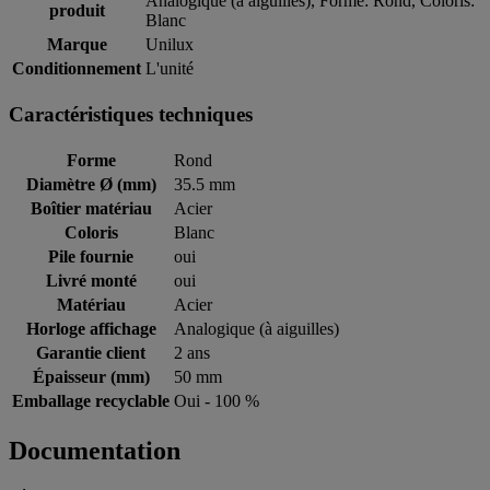
Analogique (à aiguilles), Forme: Rond, Coloris:
produit
Blanc
Marque
Unilux
Conditionnement
L'unité
Caractéristiques techniques
Forme
Rond
Diamètre Ø (mm)
35.5 mm
Boîtier matériau
Acier
Coloris
Blanc
Pile fournie
oui
Livré monté
oui
Matériau
Acier
Horloge affichage
Analogique (à aiguilles)
Garantie client
2 ans
Épaisseur (mm)
50 mm
Emballage recyclable
Oui - 100 %
Documentation