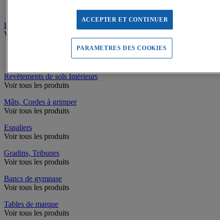
Armoires, Caissons de bureau
ACCEPTER ET CONTINUER
Electroménager, Restauration
Voir tous les produits
PARAMETRES DES COOKIES
Mobilier de restauration
Arts de la table
Revêtements de sols Intérieurs
Voir tous les produits
Mâts, Cordes à grimper
Voir tous les produits
Espaliers
Voir tous les produits
Gradins, Tribunes
Voir tous les produits
Bancs de gymnase
Voir tous les produits
Tables de marque
Voir tous les produits