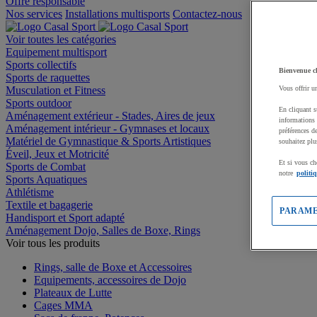
Offre responsable
Nos services
Installations multisports
Contactez-nous
Voir toutes les catégories
Equipement multisport
Sports collectifs
Bienvenue c
Sports de raquettes
Musculation et Fitness
Vous offrir u
Sports outdoor
En cliquant s
Aménagement extérieur - Stades, Aires de jeux
informations 
Aménagement intérieur - Gymnases et locaux
préférences d
Matériel de Gymnastique & Sports Artistiques
souhaitez plu
Éveil, Jeux et Motricité
Et si vous ch
Sports de Combat
notre
politi
Sports Aquatiques
Athlétisme
Textile et bagagerie
PARAME
Handisport et Sport adapté
Aménagement Dojo, Salles de Boxe, Rings
Voir tous les produits
Rings, salle de Boxe et Accessoires
Equipements, accessoires de Dojo
Plateaux de Lutte
Cages MMA