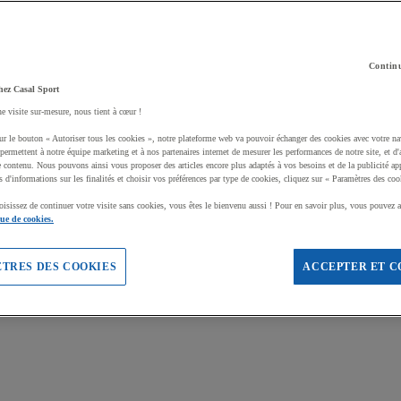
Continu
hez Casal Sport
ne visite sur-mesure, nous tient à cœur !
ur le bouton « Autoriser tous les cookies », notre plateforme web va pouvoir échanger des cookies avec votre na
permettent à notre équipe marketing et à nos partenaires internet de mesurer les performances de notre site, et d'
e contenu. Nous pouvons ainsi vous proposer des articles encore plus adaptés à vos besoins et de la publicité ap
s d'informations sur les finalités et choisir vos préférences par type de cookies, cliquez sur « Paramètres des coo
oisissez de continuer votre visite sans cookies, vous êtes le bienvenu aussi ! Pour en savoir plus, vous pouvez a
que de cookies.
TRES DES COOKIES
ACCEPTER ET C