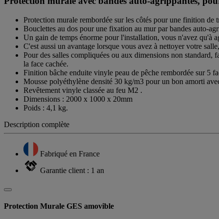
Protection murale avec bandes auto-agrippantes, pour l
Protection murale rembordée sur les côtés pour une finition de tr
Bouclettes au dos pour une fixation au mur par bandes auto-agr
Un gain de temps énorme pour l'installation, vous n'avez qu'à a
C'est aussi un avantage lorsque vous avez à nettoyer votre salle
Pour des salles compliquées ou aux dimensions non standard, fa
la face cachée.
Finition bâche enduite vinyle peau de pêche rembordée sur 5 fa
Mousse polyéthylène densité 30 kg/m3 pour un bon amorti avec 
Revêtement vinyle classée au feu M2 .
Dimensions : 2000 x 1000 x 20mm
Poids : 4,1 kg.
Description complète
Fabriqué en France
Garantie client : 1 an
Protection Murale GES amovible