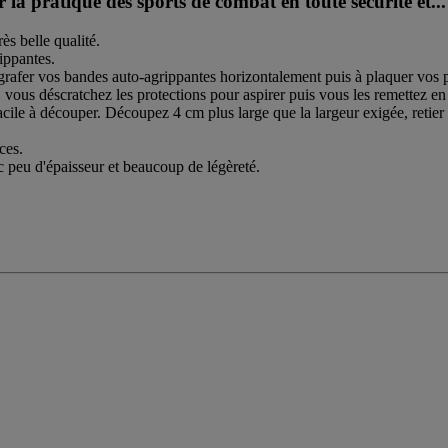
a pratique des sports de combat en toute sécurité et...
ès belle qualité.
ippantes.
grafer vos bandes auto-agrippantes horizontalement puis à plaquer vos p
, vous déscratchez les protections pour aspirer puis vous les remettez en
cile à découper. Découpez 4 cm plus large que la largeur exigée, retier
ces.
peu d'épaisseur et beaucoup de légèreté.