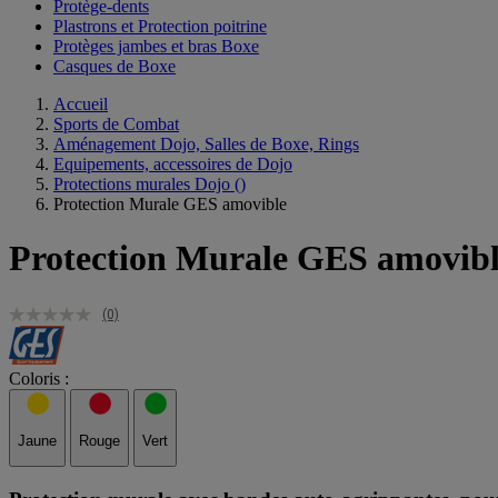
Protège-dents
Plastrons et Protection poitrine
Protèges jambes et bras Boxe
Casques de Boxe
Accueil
Sports de Combat
Aménagement Dojo, Salles de Boxe, Rings
Equipements, accessoires de Dojo
Protections murales Dojo
()
Protection Murale GES amovible
Protection Murale GES amovib
(0)
Coloris :
Jaune
Rouge
Vert