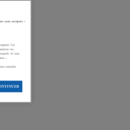
er sans accepter >
vigateur. Ces
analyser vos
propriée. Si vous
kies ».
ussi consulter
ONTINUER