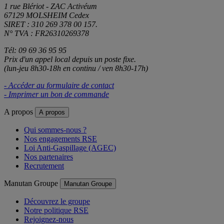
1 rue Blériot - ZAC Activéum
67129 MOLSHEIM Cedex
SIRET : 310 269 378 00 157.
N° TVA : FR26310269378
Tél: 09 69 36 95 95
Prix d'un appel local depuis un poste fixe.
(lun-jeu 8h30-18h en continu / ven 8h30-17h)
- Accéder au formulaire de contact
- Imprimer un bon de commande
A propos
A propos
Qui sommes-nous ?
Nos engagements RSE
Loi Anti-Gaspillage (AGEC)
Nos partenaires
Recrutement
Manutan Groupe
Manutan Groupe
Découvrez le groupe
Notre politique RSE
Rejoignez-nous