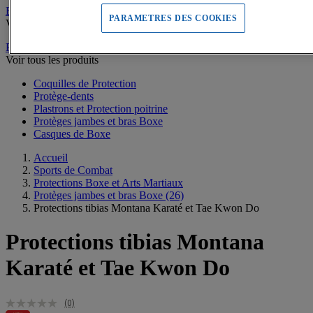
Escrime
PARAMETRES DES COOKIES
Voir tous les produits
Protections Boxe et Arts Martiaux
Voir tous les produits
Coquilles de Protection
Protège-dents
Plastrons et Protection poitrine
Protèges jambes et bras Boxe
Casques de Boxe
Accueil
Sports de Combat
Protections Boxe et Arts Martiaux
Protèges jambes et bras Boxe
(26)
Protections tibias Montana Karaté et Tae Kwon Do
Protections tibias Montana
Karaté et Tae Kwon Do
(0)