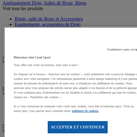
Aménagement Dojo, Salles de Boxe, Rings
Voir tous les produits
Rings, salle de Boxe et Accessoires
Equipements, accessoires de Dojo
Plateaux de Lutte
Cages MMA
Sacs de frappe, Potences
Poires et Ballons de frappe
Continuer sans acce
Arts Martiaux
Bienvenue chez Casal Sport
Voir tous les produits
Vous offrir une visite sur-mesure, nous tient à cœur !
Kimonos Arts Martiaux
En cliquant sur le bouton « Autoriser tous les cookies », notre plateforme web va pouvoir échanger 
Ceintures, Zoories Arts Martiaux
cookies avec votre navigateur. Ces informations permettent à notre équipe marketing et à nos partena
internet de mesurer les performances de notre site, et d'analyser vos préférences de contenu. Nous
Boxe, MMA
pouvons ainsi vous proposer des articles encore plus adaptés à vos besoins et de la publicité appropr
Si vous souhaitez plus d'informations sur les finalités et choisir vos préférences par type de cookies,
Voir tous les produits
cliquez sur « Paramètres des cookies ».
Gants de Boxe, MMA
Et si vous choisissez de continuer votre visite sans cookies, vous êtes le bienvenu aussi ! Pour en
Mitaines et sous gants de Boxe
savoir plus, vous pouvez aussi consulter notre
politique de cookies.
Accessoires entraineur Boxe
Self défense, Krav Maga
ACCEPTER ET CONTINUER
Voir tous les produits