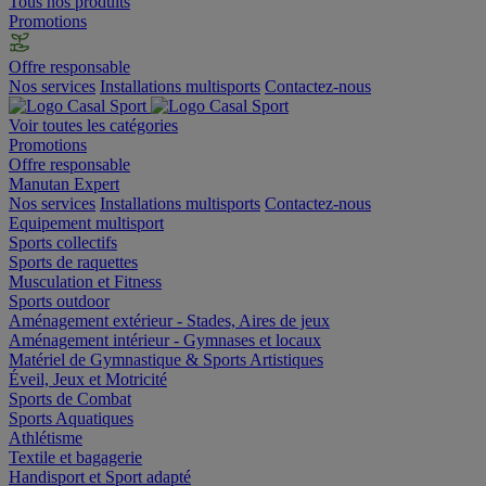
Tous nos produits
Promotions
Offre responsable
Nos services
Installations multisports
Contactez-nous
Voir toutes les catégories
Promotions
Offre responsable
Manutan Expert
Nos services
Installations multisports
Contactez-nous
Equipement multisport
Sports collectifs
Sports de raquettes
Musculation et Fitness
Sports outdoor
Aménagement extérieur - Stades, Aires de jeux
Aménagement intérieur - Gymnases et locaux
Matériel de Gymnastique & Sports Artistiques
Éveil, Jeux et Motricité
Sports de Combat
Sports Aquatiques
Athlétisme
Textile et bagagerie
Handisport et Sport adapté