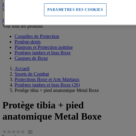
Escrime
Voir tous les produits
PARAMETRES DES COOKIES
Protections Boxe et Arts Martiaux
Voir tous les produits
Coquilles de Protection
Protège-dents
Plastrons et Protection poitrine
Protèges jambes et bras Boxe
Casques de Boxe
Accueil
Sports de Combat
Protections Boxe et Arts Martiaux
Protèges jambes et bras Boxe
(26)
Protège tibia + pied anatomique Metal Boxe
Protège tibia + pied
anatomique Metal Boxe
(0)