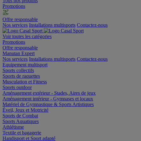
Tous nos produits
Promotions
Offre responsable
Nos services
Installations multisports
Contactez-nous
Voir toutes les catégories
Promotions
Offre responsable
Manutan Expert
Nos services
Installations multisports
Contactez-nous
Equipement multisport
Sports collectifs
Sports de raquettes
Musculation et Fitness
Sports outdoor
Aménagement extérieur - Stades, Aires de jeux
Aménagement intérieur - Gymnases et locaux
Matériel de Gymnastique & Sports Artistiques
Éveil, Jeux et Motricité
Sports de Combat
Sports Aquatiques
Athlétisme
Textile et bagagerie
Handisport et Sport adapté