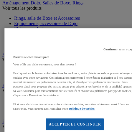
Aménagement Dojo, Salles de Boxe, Rings
Voir tous les produits
Rings, salle de Boxe et Accessoires
Equipements, accessoires de Dojo
Plateaux de Lutte
Cages MMA
Sacs de frappe, Potences
Poires et Ballons de frappe
Continuer sans acce
Arts Martiaux
Bienvenue chez Casal Sport
Voir tous les produits
Vous offrir une visite sur-mesure, nous tient à cœur !
Kimonos Arts Martiaux
En cliquant sur le bouton « Autoriser tous les cookies », notre plateforme web va pouvoir échanger 
Ceintures, Zoories Arts Martiaux
cookies avec votre navigateur. Ces informations permettent à notre équipe marketing et à nos partena
internet de mesurer les performances de notre site, et d'analyser vos préférences de contenu. Nous
Boxe, MMA
pouvons ainsi vous proposer des articles encore plus adaptés à vos besoins et de la publicité appropr
Voir tous les produits
Si vous souhaitez plus d'informations sur les finalités et choisir vos préférences par type de cookies,
cliquez sur « Paramètres des cookies ».
Gants de Boxe, MMA
Et si vous choisissez de continuer votre visite sans cookies, vous êtes le bienvenu aussi ! Pour en
Mitaines et sous gants de Boxe
savoir plus, vous pouvez aussi consulter notre
politique de cookies.
Accessoires entraineur Boxe
Self défense, Krav Maga
ACCEPTER ET CONTINUER
Voir tous les produits