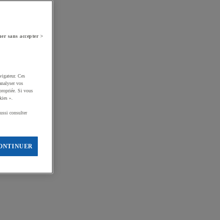
er sans accepter >
vigateur. Ces
analyser vos
propriée. Si vous
kies ».
ussi consulter
ONTINUER