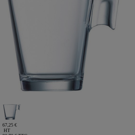
67,25 €
HT