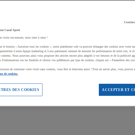
Continu
hez Casal Sport
ne visite sur-mesure, nous tient à cœur !
ur le bouton « Autoriser tous les cookies », notre plateforme web va pouvoir échanger des cookies avec votre na
permettent à notre équipe marketing et à nos partenaires internet de mesurer les performances de notre site, et d'
e contenu. Nous pouvons ainsi vous proposer des articles encore plus adaptés à vos besoins et de la publicité ap
s d'informations sur les finalités et choisir vos préférences par type de cookies, cliquez sur « Paramètres des coo
oisissez de continuer votre visite sans cookies, vous êtes le bienvenu aussi ! Pour en savoir plus, vous pouvez a
que de cookies.
TRES DES COOKIES
ACCEPTER ET C