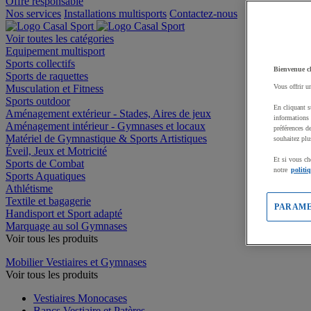
Offre responsable
Nos services
Installations multisports
Contactez-nous
Voir toutes les catégories
Equipement multisport
Sports collectifs
Bienvenue c
Sports de raquettes
Musculation et Fitness
Vous offrir u
Sports outdoor
En cliquant s
Aménagement extérieur - Stades, Aires de jeux
informations 
Aménagement intérieur - Gymnases et locaux
préférences d
Matériel de Gymnastique & Sports Artistiques
souhaitez plu
Éveil, Jeux et Motricité
Et si vous ch
Sports de Combat
notre
politi
Sports Aquatiques
Athlétisme
Textile et bagagerie
PARAME
Handisport et Sport adapté
Marquage au sol Gymnases
Voir tous les produits
Mobilier Vestiaires et Gymnases
Voir tous les produits
Vestiaires Monocases
Bancs Vestiaire et Patères