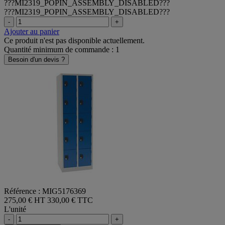
???MI2319_POPIN_ASSEMBLY_DISABLED???
???MI2319_POPIN_ASSEMBLY_DISABLED???
-
+
Ajouter au panier
Ce produit n'est pas disponible actuellement.
Quantité minimum de commande : 1
Besoin d'un devis ?
Référence : MIG5176369
275,00 € HT
330,00 € TTC
L'unité
-
+