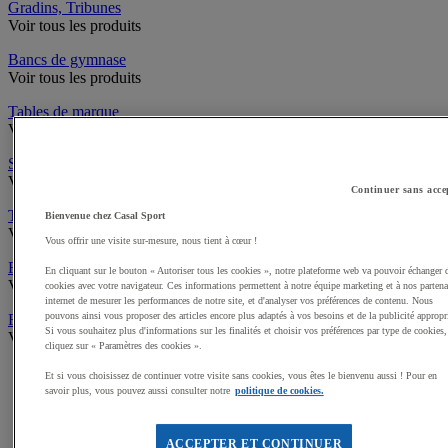
Gradins, Tribunes
Voir tous les produits
Bancs de gymnase
Voir tous les produits
Tables de marque
Voir tous les produits
Séparations de salle
Voir tous les produits
Continuer sans acce
Tableaux des scores, Scorers
Bienvenue chez Casal Sport
Voir tous les produits
Vous offrir une visite sur-mesure, nous tient à cœur !
Fixations et équipements en hauteur
En cliquant sur le bouton « Autoriser tous les cookies », notre plateforme web va pouvoir échanger 
Voir tous les produits
cookies avec votre navigateur. Ces informations permettent à notre équipe marketing et à nos partena
internet de mesurer les performances de notre site, et d'analyser vos préférences de contenu. Nous
pouvons ainsi vous proposer des articles encore plus adaptés à vos besoins et de la publicité appropr
Fontaines à eau
Si vous souhaitez plus d'informations sur les finalités et choisir vos préférences par type de cookies,
Voir tous les produits
cliquez sur « Paramètres des cookies ».
Accueil
Et si vous choisissez de continuer votre visite sans cookies, vous êtes le bienvenu aussi ! Pour en
Aménagement intérieur - Gymnases et locaux
savoir plus, vous pouvez aussi consulter notre
politique de cookies.
Mobilier Vestiaires et Gymnases
Vestiaires Multicases
(23)
Vestiaire multicases à casiers Modulo - Sur socle - Manutan
ACCEPTER ET CONTINUER