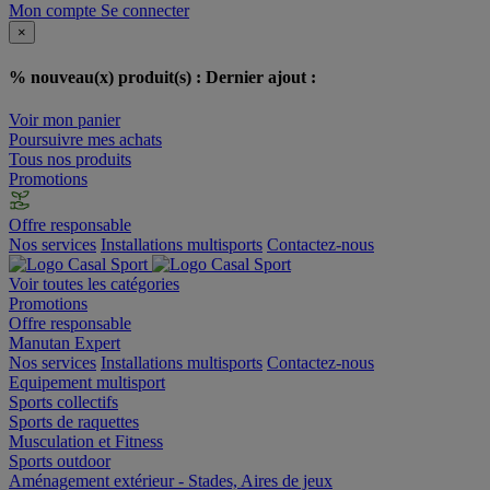
Mon compte
Se connecter
×
% nouveau(x) produit(s) :
Dernier ajout :
Voir mon panier
Poursuivre mes achats
Tous nos produits
Promotions
Offre responsable
Nos services
Installations multisports
Contactez-nous
Voir toutes les catégories
Promotions
Offre responsable
Manutan Expert
Nos services
Installations multisports
Contactez-nous
Equipement multisport
Sports collectifs
Sports de raquettes
Musculation et Fitness
Sports outdoor
Aménagement extérieur - Stades, Aires de jeux