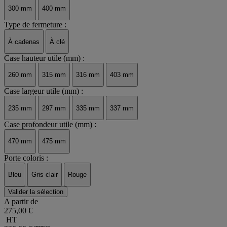
300 mm
400 mm
Type de fermeture :
À cadenas
À clé
Case hauteur utile (mm) :
260 mm
315 mm
316 mm
403 mm
Case largeur utile (mm) :
235 mm
297 mm
335 mm
337 mm
Case profondeur utile (mm) :
470 mm
475 mm
Porte coloris :
Bleu
Gris clair
Rouge
Valider la sélection
A partir de
275,00 €
HT