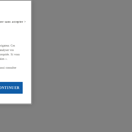
er sans accepter >
vigateur. Ces
analyser vos
propriée. Si vous
kies ».
ussi consulter
ONTINUER