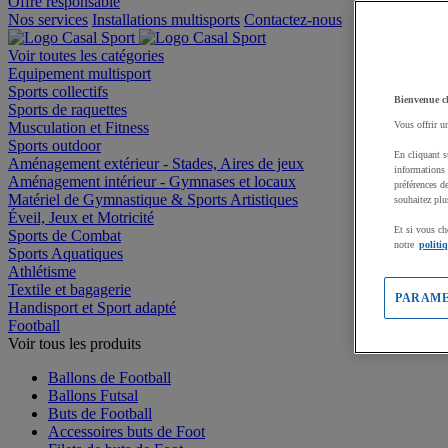
Offre responsable
Nos services
Installations multisports
Contactez-nous
Voir toutes les catégories
Equipement multisport
Sports collectifs
Bienvenue c
Sports de raquettes
Musculation et Fitness
Vous offrir u
Sports outdoor
En cliquant s
Aménagement extérieur - Stades, Aires de jeux
informations 
Aménagement intérieur - Gymnases et locaux
préférences d
Matériel de Gymnastique & Sports Artistiques
souhaitez plu
Éveil, Jeux et Motricité
Et si vous ch
Sports de Combat
notre
politi
Sports Aquatiques
Athlétisme
Textile et bagagerie
PARAME
Handisport et Sport adapté
Football
Voir tous les produits
Ballons de Football
Ballons Futsal
Buts de Football
Accessoires buts de Foot