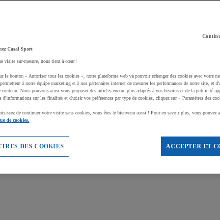
Continu
hez Casal Sport
ne visite sur-mesure, nous tient à cœur !
ur le bouton « Autoriser tous les cookies », notre plateforme web va pouvoir échanger des cookies avec votre na
permettent à notre équipe marketing et à nos partenaires internet de mesurer les performances de notre site, et d'
e contenu. Nous pouvons ainsi vous proposer des articles encore plus adaptés à vos besoins et de la publicité ap
s d'informations sur les finalités et choisir vos préférences par type de cookies, cliquez sur « Paramètres des coo
oisissez de continuer votre visite sans cookies, vous êtes le bienvenu aussi ! Pour en savoir plus, vous pouvez a
que de cookies.
TRES DES COOKIES
ACCEPTER ET C