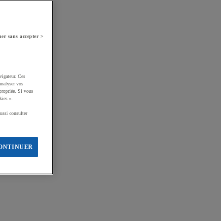
er sans accepter >
vigateur. Ces
analyser vos
propriée. Si vous
kies ».
ussi consulter
ONTINUER