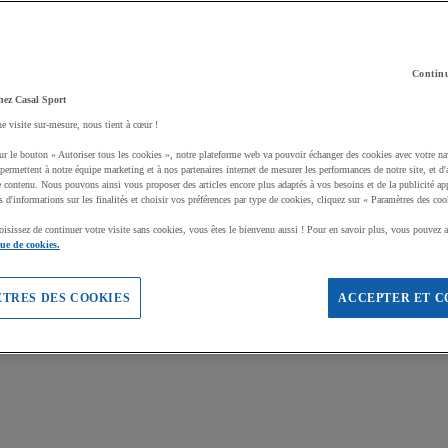
Continu
hez Casal Sport
ne visite sur-mesure, nous tient à cœur !
ur le bouton « Autoriser tous les cookies », notre plateforme web va pouvoir échanger des cookies avec votre na
permettent à notre équipe marketing et à nos partenaires internet de mesurer les performances de notre site, et d'
e contenu. Nous pouvons ainsi vous proposer des articles encore plus adaptés à vos besoins et de la publicité ap
s d'informations sur les finalités et choisir vos préférences par type de cookies, cliquez sur « Paramètres des coo
oisissez de continuer votre visite sans cookies, vous êtes le bienvenu aussi ! Pour en savoir plus, vous pouvez a
que de cookies.
TRES DES COOKIES
ACCEPTER ET C