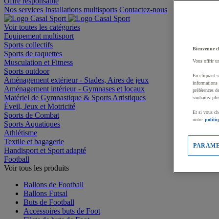
Offre responsable
Nos services
Installations multisports
Contactez-nous
Voir toutes les catégories
Equipement multisport
Sports collectifs
Bienvenue c
Sports de raquettes
Musculation et Fitness
Vous offrir u
Sports outdoor
En cliquant s
Aménagement extérieur - Stades, Aires de jeux
informations 
Aménagement intérieur - Gymnases et locaux
préférences d
Matériel de Gymnastique & Sports Artistiques
souhaitez plu
Éveil, Jeux et Motricité
Et si vous ch
Sports de Combat
notre
politi
Sports Aquatiques
Athlétisme
Textile et bagagerie
PARAME
Handisport et Sport adapté
Football
Voir tous les produits
Ballons de Football
Ballons Futsal
Buts de Football
Accessoires buts de Foot