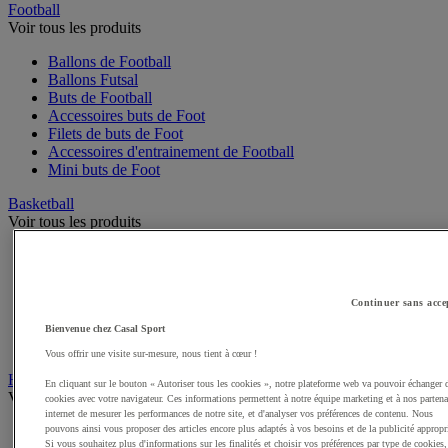
Football
Voir tous les produits
Ballons de Football
Ballons Futsal
Buts de Football
Accessoires buts de Foot
Filets de buts de Foot
Accessoires d'entrainement de Football
Mini buts de Foot
Basketball
Voir tous les produits
Ballons de Basket
Accessoires entrainement de Basket
Filets, cercles de Basket pour paniers
Continuer sans acce
Panneaux de Basket
Accessoires terrain de Basket
Bienvenue chez Casal Sport
Paniers de Basket, buts de Basket
Vous offrir une visite sur-mesure, nous tient à cœur !
Handball
En cliquant sur le bouton « Autoriser tous les cookies », notre plateforme web va pouvoir échanger 
Voir tous les produits
cookies avec votre navigateur. Ces informations permettent à notre équipe marketing et à nos partena
internet de mesurer les performances de notre site, et d'analyser vos préférences de contenu. Nous
Ballons de Handball
pouvons ainsi vous proposer des articles encore plus adaptés à vos besoins et de la publicité appropr
Si vous souhaitez plus d'informations sur les finalités et choisir vos préférences par type de cookies,