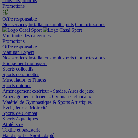
Tous nos produits
Promotions
Offre responsable
Nos services
Installations multisports
Contactez-nous
Voir toutes les catégories
Promotions
Offre responsable
Manutan Expert
Nos services
Installations multisports
Contactez-nous
Equipement multisport
Sports collectifs
Sports de raquettes
Musculation et Fitness
Sports outdoor
Aménagement extérieur - Stades, Aires de jeux
Aménagement intérieur - Gymnases et locaux
Matériel de Gymnastique & Sports Artistiques
Éveil, Jeux et Motricité
Sports de Combat
Sports Aquatiques
Athlétisme
Textile et bagagerie
Handisport et Sport adapté