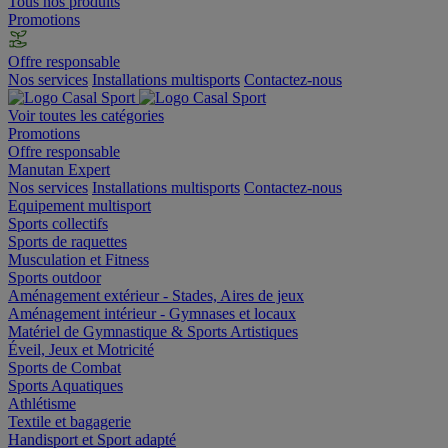
Tous nos produits
Promotions
Offre responsable
Nos services
Installations multisports
Contactez-nous
Voir toutes les catégories
Promotions
Offre responsable
Manutan Expert
Nos services
Installations multisports
Contactez-nous
Equipement multisport
Sports collectifs
Sports de raquettes
Musculation et Fitness
Sports outdoor
Aménagement extérieur - Stades, Aires de jeux
Aménagement intérieur - Gymnases et locaux
Matériel de Gymnastique & Sports Artistiques
Éveil, Jeux et Motricité
Sports de Combat
Sports Aquatiques
Athlétisme
Textile et bagagerie
Handisport et Sport adapté