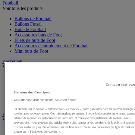
Football
Voir tous les produits
Ballons de Football
Ballons Futsal
Buts de Football
Accessoires buts de Foot
Filets de buts de Foot
Accessoires d'entrainement de Football
Mini buts de Foot
Basketball
Voir tous les produits
Ballons de Basket
Accessoires entrainement de Basket
Continuer sans acce
Filets, cercles de Basket pour paniers
Panneaux de Basket
Bienvenue chez Casal Sport
Accessoires terrain de Basket
Vous offrir une visite sur-mesure, nous tient à cœur !
Paniers de Basket, buts de Basket
En cliquant sur le bouton « Autoriser tous les cookies », notre plateforme web va pouvoir échanger 
Handball
cookies avec votre navigateur. Ces informations permettent à notre équipe marketing et à nos partena
internet de mesurer les performances de notre site, et d'analyser vos préférences de contenu. Nous
Voir tous les produits
pouvons ainsi vous proposer des articles encore plus adaptés à vos besoins et de la publicité appropr
Si vous souhaitez plus d'informations sur les finalités et choisir vos préférences par type de cookies,
Ballons de Handball
cliquez sur « Paramètres des cookies ».