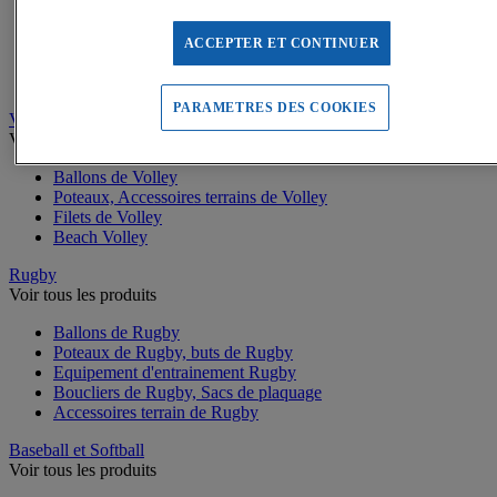
Buts de Handball
Filets de but de Hand
Accessoires d'entrainement de Handball
ACCEPTER ET CONTINUER
Accessoires buts de Hand
Sandball
PARAMETRES DES COOKIES
Volleyball
Voir tous les produits
Ballons de Volley
Poteaux, Accessoires terrains de Volley
Filets de Volley
Beach Volley
Rugby
Voir tous les produits
Ballons de Rugby
Poteaux de Rugby, buts de Rugby
Equipement d'entrainement Rugby
Boucliers de Rugby, Sacs de plaquage
Accessoires terrain de Rugby
Baseball et Softball
Voir tous les produits