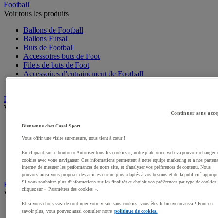
Football
Voir tous les produits
Ballons de Football
Ballons Futsal
Buts de Football
Accessoires buts de Foot
Filets de buts de Foot
Accessoires d'entrainement de Football
Mini buts de Foot
Basketball
Voir tous les produits
Continuer sans acce
Ballons de Basket
Bienvenue chez Casal Sport
Accessoires entrainement de Basket
Vous offrir une visite sur-mesure, nous tient à cœur !
Filets, cercles de Basket pour paniers
Panneaux de Basket
En cliquant sur le bouton « Autoriser tous les cookies », notre plateforme web va pouvoir échanger 
Accessoires terrain de Basket
cookies avec votre navigateur. Ces informations permettent à notre équipe marketing et à nos partena
Paniers de Basket, buts de Basket
internet de mesurer les performances de notre site, et d'analyser vos préférences de contenu. Nous
pouvons ainsi vous proposer des articles encore plus adaptés à vos besoins et de la publicité appropr
Si vous souhaitez plus d'informations sur les finalités et choisir vos préférences par type de cookies,
Handball
cliquez sur « Paramètres des cookies ».
Voir tous les produits
Et si vous choisissez de continuer votre visite sans cookies, vous êtes le bienvenu aussi ! Pour en
Ballons de Handball
savoir plus, vous pouvez aussi consulter notre
politique de cookies.