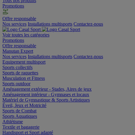
Tous nos produits
Promotions
Offre responsable
Nos services
Installations multisports
Contactez-nous
Voir toutes les catégories
Promotions
Offre responsable
Manutan Expert
Nos services
Installations multisports
Contactez-nous
Equipement multisport
Sports collectifs
Sports de raquettes
Musculation et Fitness
Sports outdoor
Aménagement extérieur - Stades, Aires de jeux
Aménagement intérieur - Gymnases et locaux
Matériel de Gymnastique & Sports Artistiques
Éveil, Jeux et Motricité
Sports de Combat
Sports Aquatiques
Athlétisme
Textile et bagagerie
Handisport et Sport adapté