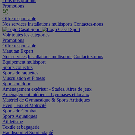
Tous nos produits
Promotions
Offre responsable
Nos services
Installations multisports
Contactez-nous
Voir toutes les catégories
Promotions
Offre responsable
Manutan Expert
Nos services
Installations multisports
Contactez-nous
Equipement multisport
Sports collectifs
Sports de raquettes
Musculation et Fitness
Sports outdoor
Aménagement extérieur - Stades, Aires de jeux
Aménagement intérieur - Gymnases et locaux
Matériel de Gymnastique & Sports Artistiques
Éveil, Jeux et Motricité
Sports de Combat
Sports Aquatiques
Athlétisme
Textile et bagagerie
Handisport et Sport adapté