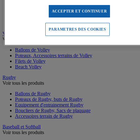
Buts de Handball
Filets de but de Hand
Accessoires d'entrainement de Handball
ACCEPTER ET CONTINUER
Accessoires buts de Hand
Sandball
PARAMETRES DES COOKIES
Volleyball
Voir tous les produits
Ballons de Volley
Poteaux, Accessoires terrains de Volley
Filets de Volley
Beach Volley
Rugby
Voir tous les produits
Ballons de Rugby
Poteaux de Rugby, buts de Rugby
Equipement d'entrainement Rugby
Boucliers de Rugby, Sacs de plaquage
Accessoires terrain de Rugby
Baseball et Softball
Voir tous les produits