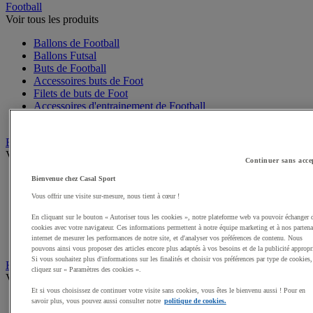
Football
Voir tous les produits
Ballons de Football
Ballons Futsal
Buts de Football
Accessoires buts de Foot
Filets de buts de Foot
Accessoires d'entrainement de Football
Mini buts de Foot
Basketball
Voir tous les produits
Continuer sans acce
Ballons de Basket
Bienvenue chez Casal Sport
Accessoires entrainement de Basket
Vous offrir une visite sur-mesure, nous tient à cœur !
Filets, cercles de Basket pour paniers
Panneaux de Basket
En cliquant sur le bouton « Autoriser tous les cookies », notre plateforme web va pouvoir échanger 
Accessoires terrain de Basket
cookies avec votre navigateur. Ces informations permettent à notre équipe marketing et à nos partena
internet de mesurer les performances de notre site, et d'analyser vos préférences de contenu. Nous
Paniers de Basket, buts de Basket
pouvons ainsi vous proposer des articles encore plus adaptés à vos besoins et de la publicité appropr
Si vous souhaitez plus d'informations sur les finalités et choisir vos préférences par type de cookies,
Handball
cliquez sur « Paramètres des cookies ».
Voir tous les produits
Et si vous choisissez de continuer votre visite sans cookies, vous êtes le bienvenu aussi ! Pour en
Ballons de Handball
savoir plus, vous pouvez aussi consulter notre
politique de cookies.