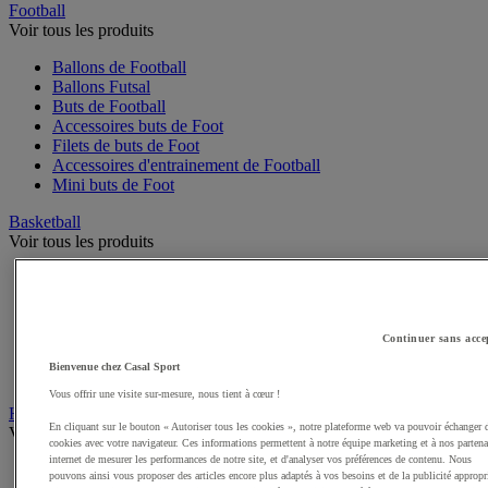
Football
Voir tous les produits
Ballons de Football
Ballons Futsal
Buts de Football
Accessoires buts de Foot
Filets de buts de Foot
Accessoires d'entrainement de Football
Mini buts de Foot
Basketball
Voir tous les produits
Ballons de Basket
Accessoires entrainement de Basket
Filets, cercles de Basket pour paniers
Panneaux de Basket
Continuer sans acce
Accessoires terrain de Basket
Bienvenue chez Casal Sport
Paniers de Basket, buts de Basket
Vous offrir une visite sur-mesure, nous tient à cœur !
Handball
En cliquant sur le bouton « Autoriser tous les cookies », notre plateforme web va pouvoir échanger 
Voir tous les produits
cookies avec votre navigateur. Ces informations permettent à notre équipe marketing et à nos partena
internet de mesurer les performances de notre site, et d'analyser vos préférences de contenu. Nous
Ballons de Handball
pouvons ainsi vous proposer des articles encore plus adaptés à vos besoins et de la publicité appropr