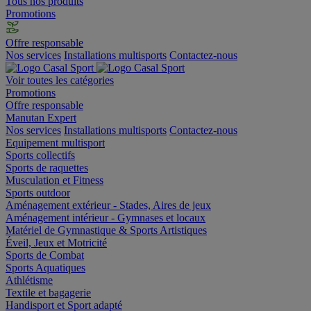
Tous nos produits
Promotions
Offre responsable
Nos services
Installations multisports
Contactez-nous
Voir toutes les catégories
Promotions
Offre responsable
Manutan Expert
Nos services
Installations multisports
Contactez-nous
Equipement multisport
Sports collectifs
Sports de raquettes
Musculation et Fitness
Sports outdoor
Aménagement extérieur - Stades, Aires de jeux
Aménagement intérieur - Gymnases et locaux
Matériel de Gymnastique & Sports Artistiques
Éveil, Jeux et Motricité
Sports de Combat
Sports Aquatiques
Athlétisme
Textile et bagagerie
Handisport et Sport adapté