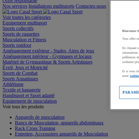
Offre responsable
Nos services
Installations multisports
Contactez-nous
Voir toutes les catégories
Equipement multisport
Sports collectifs
Bienvenue c
Sports de raquettes
Musculation et Fitness
Vous offrir u
Sports outdoor
En cliquant s
Aménagement extérieur - Stades, Aires de jeux
informations 
Aménagement intérieur - Gymnases et locaux
préférences d
Matériel de Gymnastique & Sports Artistiques
souhaitez plu
Éveil, Jeux et Motricité
Et si vous ch
Sports de Combat
notre
politi
Sports Aquatiques
Athlétisme
Textile et bagagerie
PARAME
Handisport et Sport adapté
Equipement de musculation
Voir tous les produits
Appareils de musculation
Bancs de Musculation, appareils abdominaux
Rack Cross Training
Entretien, Accessoires appareils de Musculation