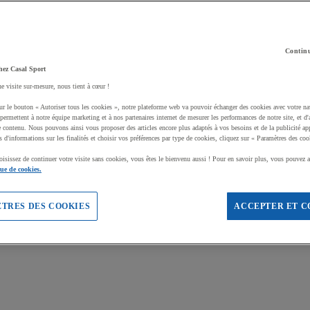
Continu
hez Casal Sport
ne visite sur-mesure, nous tient à cœur !
ur le bouton « Autoriser tous les cookies », notre plateforme web va pouvoir échanger des cookies avec votre na
permettent à notre équipe marketing et à nos partenaires internet de mesurer les performances de notre site, et d'
e contenu. Nous pouvons ainsi vous proposer des articles encore plus adaptés à vos besoins et de la publicité ap
s d'informations sur les finalités et choisir vos préférences par type de cookies, cliquez sur « Paramètres des coo
oisissez de continuer votre visite sans cookies, vous êtes le bienvenu aussi ! Pour en savoir plus, vous pouvez a
que de cookies.
TRES DES COOKIES
ACCEPTER ET C