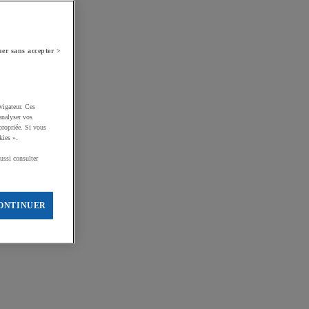
er sans accepter >
vigateur. Ces
analyser vos
propriée. Si vous
kies ».
ussi consulter
ONTINUER