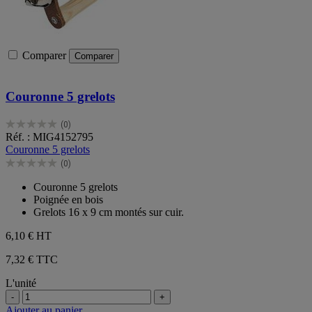
Comparer
Comparer
Couronne 5 grelots
(0)
0.0
Réf. : MIG4152795
sur
Couronne 5 grelots
5
(0)
étoiles.
0.0
sur
Couronne 5 grelots
5
Poignée en bois
étoiles.
Grelots 16 x 9 cm montés sur cuir.
6,10 €
HT
7,32 € TTC
L'unité
-
+
Ajouter au panier