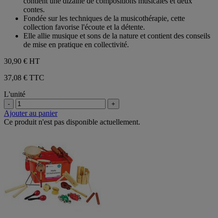
contient une dizaine de compositions musicales et deux
étoiles.
contes.
Fondée sur les techniques de la musicothérapie, cette
collection favorise l'écoute et la détente.
Elle allie musique et sons de la nature et contient des conseils
de mise en pratique en collectivité.
30,90 €
HT
37,08 € TTC
L'unité
-
+
Ajouter au panier
Ce produit n'est pas disponible actuellement.