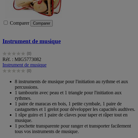
Comparer
Comparer
Instrument de musique
(0)
0.0
Réf. : MIG5773082
sur
Instrument de musique
5
(0)
étoiles.
0.0
sur
8 instruments de musique pour l'initiation au rythme et aux
5
percussions.
étoiles.
1 tambourin avec peau et 1 triangle pour l'initiation aux
rythmes.
1 paire de maracas en bois, 1 petite cymbale, 1 paire de
castagnettes et 1 grelot pour développer les capacités audtives.
1 râpe guiro et 1 paire de claves pour taper et râper tout en
musique.
1 pochette transparente pour ranger et transporter facilement
tous vos instruments de musique.