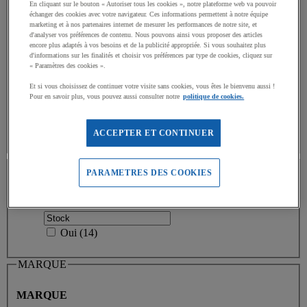
En cliquant sur le bouton « Autoriser tous les cookies », notre plateforme web va pouvoir
échanger des cookies avec votre navigateur. Ces informations permettent à notre équipe
marketing et à nos partenaires internet de mesurer les performances de notre site, et
Valeur facette
Moins de 100 €
(
13
)
Moins de 100 €
d'analyser vos préférences de contenu. Nous pouvons ainsi vous proposer des articles
(13)
encore plus adaptés à vos besoins et de la publicité appropriée. Si vous souhaitez plus
d'informations sur les finalités et choisir vos préférences par type de cookies, cliquez sur
« Paramètres des cookies ».
Valeur facette
Entre 100 € et 200 €
(
1
)
Entre 100 € et
200 €
(1)
Et si vous choisissez de continuer votre visite sans cookies, vous êtes le bienvenu aussi !
Pour en savoir plus, vous pouvez aussi consulter notre
politique de cookies.
Limite inférieure
Limite supérieure
€
- €
ACCEPTER ET CONTINUER
Stock
PARAMETRES DES COOKIES
Disponibilité
Oui
(
14
)
MARQUE
MARQUE