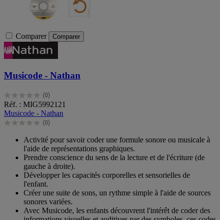
Comparer
Comparer
Musicode - Nathan
(0)
0.0
Réf. : MIG5992121
sur
Musicode - Nathan
5
(0)
étoiles.
0.0
sur
Activité pour savoir coder une formule sonore ou musicale à
5
l'aide de représentations graphiques.
étoiles.
Prendre conscience du sens de la lecture et de l'écriture (de
gauche à droite).
Développer les capacités corporelles et sensorielles de
l'enfant.
Créer une suite de sons, un rythme simple à l'aide de sources
sonores variées.
Avec Musicode, les enfants découvrent l'intérêt de coder des
informations visuelles et auditives par des symboles, ces codes