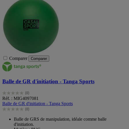
Comparer
Comparer
Balle de GR d'initiation - Tanga Sports
(0)
0.0
Réf. : MIG4097081
sur
Balle de GR d'initiation - Tanga Sports
5
(0)
étoiles.
0.0
sur
Balle de GRS de manipulation, idéale comme balle
5
d'initiation.
étoiles.