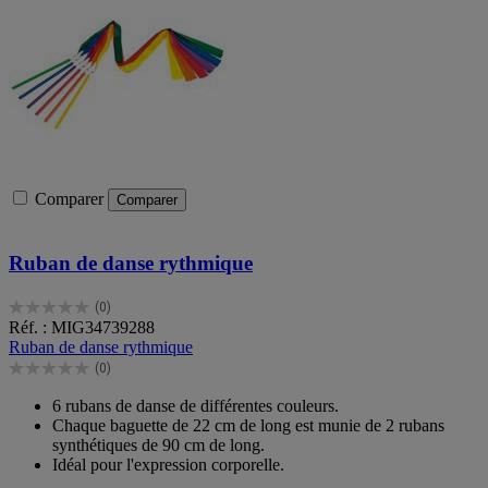
Comparer
Comparer
Ruban de danse rythmique
(0)
0.0
Réf. : MIG34739288
sur
Ruban de danse rythmique
5
(0)
étoiles.
0.0
sur
6 rubans de danse de différentes couleurs.
5
Chaque baguette de 22 cm de long est munie de 2 rubans
étoiles.
synthétiques de 90 cm de long.
Idéal pour l'expression corporelle.