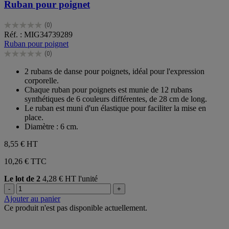
Ruban pour poignet
(0)
0.0
Réf. : MIG34739289
sur
Ruban pour poignet
5
(0)
étoiles.
0.0
sur
2 rubans de danse pour poignets, idéal pour l'expression
5
corporelle.
étoiles.
Chaque ruban pour poignets est munie de 12 rubans
synthétiques de 6 couleurs différentes, de 28 cm de long.
Le ruban est muni d'un élastique pour faciliter la mise en
place.
Diamètre : 6 cm.
8,55 €
HT
10,26 € TTC
Le lot de 2
4,28 € HT l'unité
-
+
Ajouter au panier
Ce produit n'est pas disponible actuellement.