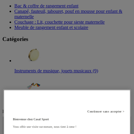
Bac & coffre de rangement enfant​
Canapé, fauteuil, tabouret, pouf en mousse pour enfant &
maternelle
Couchage : Lit, couchette pour sieste maternelle​
Meuble de rangement enfant et scolaire
Catégories
Instruments de musique, jouets musicaux (9)
Expression corporelle (5)
Filtrez par
Continuer sans accepter >
PRIX
Bienvenue chez Casal Sport
Vous offrir une visite sur-mesure, nous tient à cœur !
PRIX