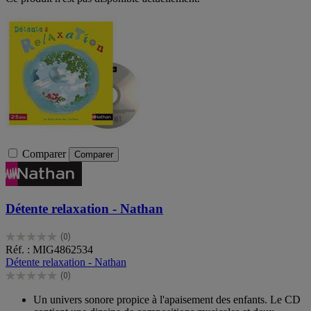
Comparer
Comparer
Détente relaxation - Nathan
(0)
0.0
Réf. : MIG4862534
sur
Détente relaxation - Nathan
5
(0)
étoiles.
0.0
sur
Un univers sonore propice à l'apaisement des enfants. Le CD
5