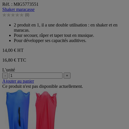
0.0
Réf. : MIG5773551
sur
Shaker maracasse
5
(0)
étoiles.
0.0
sur
2 produit en 1, il a une double utilisation : en shaker et en
5
maracas.
étoiles.
Pour secouer, râper et taper tout en musique.
Pour développer ses capacités auditives.
14,00 €
HT
16,80 € TTC
L'unité
-
+
Ajouter au panier
Ce produit n'est pas disponible actuellement.