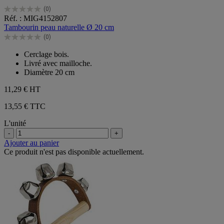
(0)
0.0
Réf. : MIG4152807
sur
Tambourin peau naturelle Ø 20 cm
5
(0)
étoiles.
0.0
sur
Cerclage bois.
5
Livré avec mailloche.
étoiles.
Diamètre 20 cm
11,29 €
HT
13,55 € TTC
L'unité
-
+
Ajouter au panier
Ce produit n'est pas disponible actuellement.