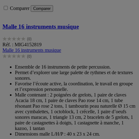
Comparer
Comparer
Malle 16 instruments musique
(0)
0.0
Réf. : MIG4152819
sur
Malle 16 instruments musique
5
(0)
étoiles.
0.0
sur
Ensemble de 16 instruments de petite percussion.
5
Permet d’explorer une large palette de rythmes et de textures
étoiles.
sonores.
Favorise l’écoute active, la coordination, le travail en groupe
et l’expression personnelle.
Malle contenant : 2 poignées de grelots, 1 paire de claves
Acacia 18 cm, 1 paire de claves Pao rose 14 cm, 1 tube
résonant Pao rose 2 tons, 1 tambourin peau naturelle Ø 15 cm
avec cymbalettes, 1 octoblock, 1 crécelle, 1 paire d’oeufs
sonores maracas, 1 triangle 13 cm, 2 bracelets de 5 grelots, 1
paire de castagnettes à doigts, 1 castagnette à manche, 1
kazoo, 1 tantan
Dimensions malle L/H/P : 40 x 23 x 24 cm.