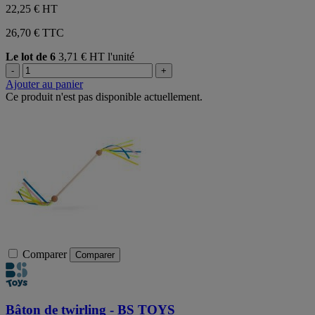
22,25 €
HT
26,70 € TTC
Le lot de 6
3,71 € HT l'unité
-
+
Ajouter au panier
Ce produit n'est pas disponible actuellement.
Comparer
Comparer
Bâton de twirling - BS TOYS