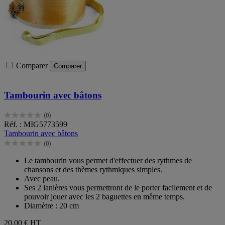
Comparer
Comparer
Tambourin avec bâtons
(0)
0.0
Réf. : MIG5773599
sur
Tambourin avec bâtons
5
(0)
étoiles.
0.0
sur
Le tambourin vous permet d'effectuer des rythmes de
5
chansons et des thèmes rythmiques simples.
étoiles.
Avec peau.
Ses 2 lanières vous permettront de le porter facilement et de
pouvoir jouer avec les 2 baguettes en même temps.
Diamètre : 20 cm
20,00 €
HT