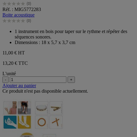
(0)
0.0
Réf. : MIG5772283
sur
Boite acoustique
5
(0)
étoiles.
0.0
sur
1 instrument en bois pour taper sur le rythme et répéter des
5
séquences sonores.
étoiles.
Dimensions : 18 x 5,7 x 3,7 cm
11,00 €
HT
13,20 € TTC
L'unité
-
+
Ajouter au panier
Ce produit n'est pas disponible actuellement.