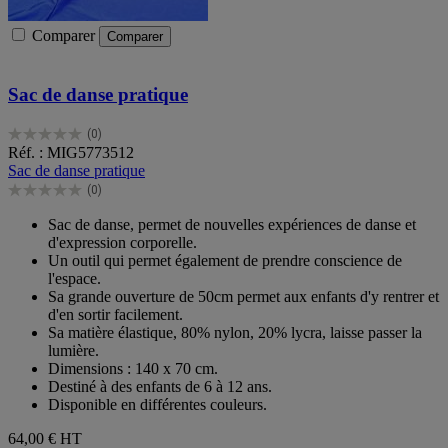
Comparer
Comparer
Sac de danse pratique
(0)
0.0
Réf. : MIG5773512
sur
Sac de danse pratique
5
(0)
étoiles.
0.0
sur
Sac de danse, permet de nouvelles expériences de danse et
5
d'expression corporelle.
étoiles.
Un outil qui permet également de prendre conscience de
l'espace.
Sa grande ouverture de 50cm permet aux enfants d'y rentrer et
d'en sortir facilement.
Sa matière élastique, 80% nylon, 20% lycra, laisse passer la
lumière.
Dimensions : 140 x 70 cm.
Destiné à des enfants de 6 à 12 ans.
Disponible en différentes couleurs.
64,00 €
HT