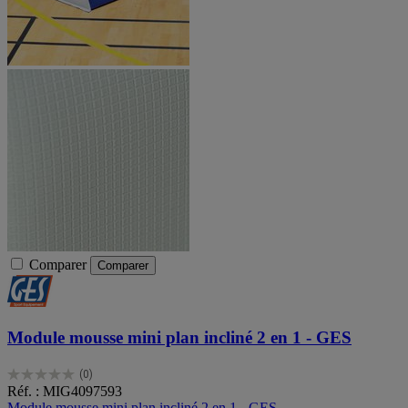
Comparer
Comparer
Module mousse mini plan incliné 2 en 1 - GES
(0)
0.0
Réf. : MIG4097593
sur
Module mousse mini plan incliné 2 en 1 - GES