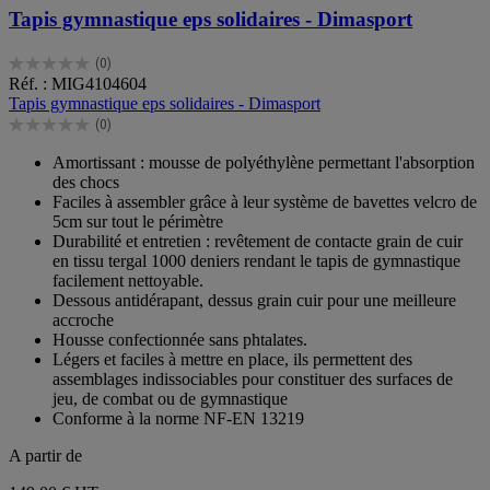
Tapis gymnastique eps solidaires - Dimasport
(0)
0.0
Réf. : MIG4104604
sur
Tapis gymnastique eps solidaires - Dimasport
5
(0)
étoiles.
0.0
sur
Amortissant : mousse de polyéthylène permettant l'absorption
5
des chocs
étoiles.
Faciles à assembler grâce à leur système de bavettes velcro de
5cm sur tout le périmètre
Durabilité et entretien : revêtement de contacte grain de cuir
en tissu tergal 1000 deniers rendant le tapis de gymnastique
facilement nettoyable.
Dessous antidérapant, dessus grain cuir pour une meilleure
accroche
Housse confectionnée sans phtalates.
Légers et faciles à mettre en place, ils permettent des
assemblages indissociables pour constituer des surfaces de
jeu, de combat ou de gymnastique
Conforme à la norme NF-EN 13219
A partir de