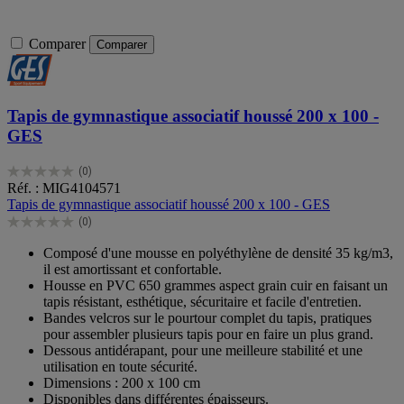
Comparer
Comparer
Tapis de gymnastique associatif houssé 200 x 100 -
GES
(0)
0.0
Réf. : MIG4104571
sur
Tapis de gymnastique associatif houssé 200 x 100 - GES
5
(0)
étoiles.
0.0
sur
Composé d'une mousse en polyéthylène de densité 35 kg/m3,
5
il est amortissant et confortable.
étoiles.
Housse en PVC 650 grammes aspect grain cuir en faisant un
tapis résistant, esthétique, sécuritaire et facile d'entretien.
Bandes velcros sur le pourtour complet du tapis, pratiques
pour assembler plusieurs tapis pour en faire un plus grand.
Dessous antidérapant, pour une meilleure stabilité et une
utilisation en toute sécurité.
Dimensions : 200 x 100 cm
Disponibles dans différentes épaisseurs.