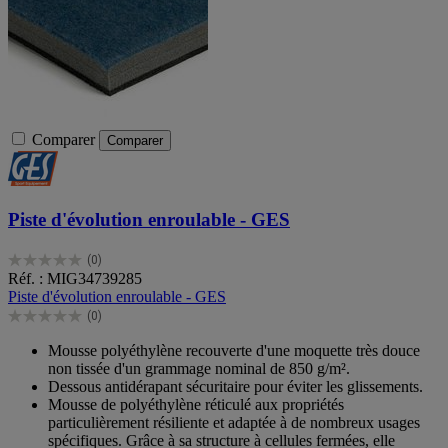
Comparer
Comparer
Piste d'évolution enroulable - GES
(0)
0.0
Réf. : MIG34739285
sur
Piste d'évolution enroulable - GES
5
(0)
étoiles.
0.0
sur
Mousse polyéthylène recouverte d'une moquette très douce
5
non tissée d'un grammage nominal de 850 g/m².
étoiles.
Dessous antidérapant sécuritaire pour éviter les glissements.
Mousse de polyéthylène réticulé aux propriétés
particulièrement résiliente et adaptée à de nombreux usages
spécifiques. Grâce à sa structure à cellules fermées, elle