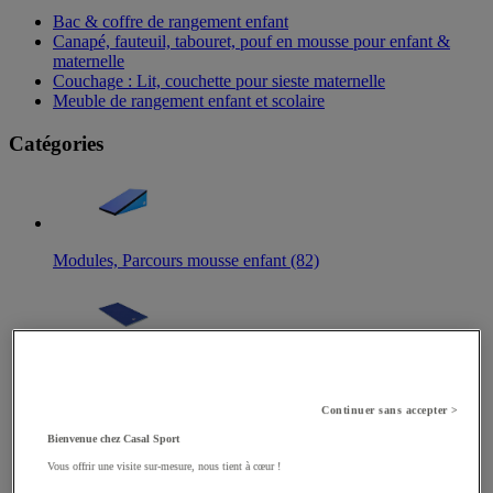
Bac & coffre de rangement enfant​
Canapé, fauteuil, tabouret, pouf en mousse pour enfant &
maternelle
Couchage : Lit, couchette pour sieste maternelle​
Meuble de rangement enfant et scolaire
Catégories
Modules, Parcours mousse enfant (82)
Tapis, Matelas scolaires (30)
Continuer sans accepter >
Bienvenue chez Casal Sport
Vous offrir une visite sur-mesure, nous tient à cœur !
Modules motricité en bois (26)