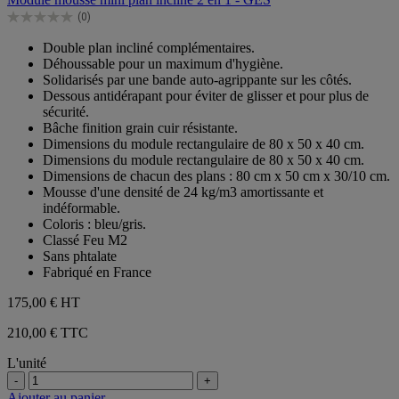
5
(0)
étoiles.
0.0
sur
Double plan incliné complémentaires.
5
Déhoussable pour un maximum d'hygiène.
étoiles.
Solidarisés par une bande auto-agrippante sur les côtés.
Dessous antidérapant pour éviter de glisser et pour plus de
sécurité.
Bâche finition grain cuir résistante.
Dimensions du module rectangulaire de 80 x 50 x 40 cm.
Dimensions du module rectangulaire de 80 x 50 x 40 cm.
Dimensions de chacun des plans : 80 cm x 50 cm x 30/10 cm.
Mousse d'une densité de 24 kg/m3 amortissante et
indéformable.
Coloris : bleu/gris.
Classé Feu M2
Sans phtalate
Fabriqué en France
175,00 €
HT
210,00 € TTC
L'unité
-
+
Ajouter au panier