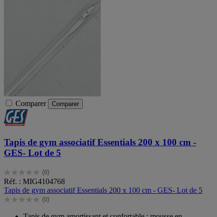
Comparer
Comparer
Tapis de gym associatif Essentials 200 x 100 cm -
GES- Lot de 5
(0)
0.0
Réf. : MIG4104768
sur
Tapis de gym associatif Essentials 200 x 100 cm - GES- Lot de 5
5
(0)
étoiles.
0.0
sur
Tapis de gym amortissant et confortable : mousse en