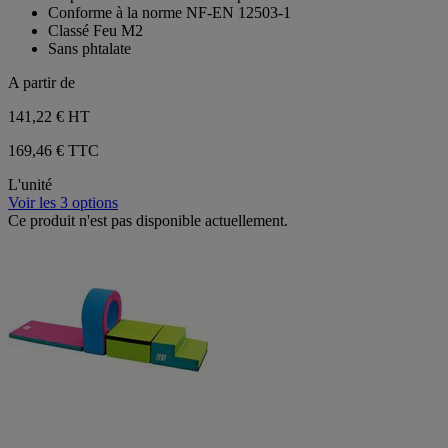
Conforme à la norme NF-EN 12503-1
Classé Feu M2
Sans phtalate
A partir de
141,22 €
HT
169,46 € TTC
L'unité
Voir les 3 options
Ce produit n'est pas disponible actuellement.