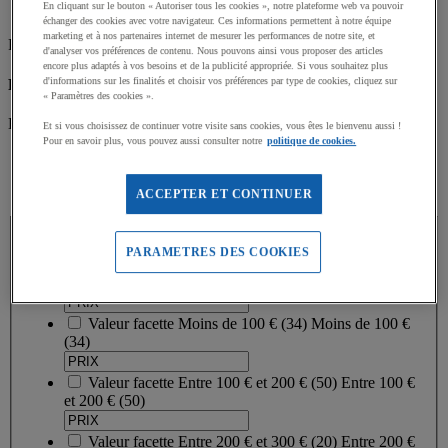
En cliquant sur le bouton « Autoriser tous les cookies », notre plateforme web va pouvoir
Piscines à balles (2)
échanger des cookies avec votre navigateur. Ces informations permettent à notre équipe
marketing et à nos partenaires internet de mesurer les performances de notre site, et
Filtrez par
d'analyser vos préférences de contenu. Nous pouvons ainsi vous proposer des articles
encore plus adaptés à vos besoins et de la publicité appropriée. Si vous souhaitez plus
Produit responsable
d'informations sur les finalités et choisir vos préférences par type de cookies, cliquez sur
« Paramètres des cookies ».
En savoir plus sur notre démarche responsable
Et si vous choisissez de continuer votre visite sans cookies, vous êtes le bienvenu aussi !
Pour en savoir plus, vous pouvez aussi consulter notre
politique de cookies.
oui
(
5
)
ACCEPTER ET CONTINUER
PRIX
PARAMETRES DES COOKIES
PRIX
Valeur facette
Moins de 100 €
(
34
)
Moins de 100 €
(34)
Valeur facette
Entre 100 € et 200 €
(
50
)
Entre 100 €
et 200 €
(50)
Valeur facette
Entre 200 € et 300 €
(
20
)
Entre 200 €