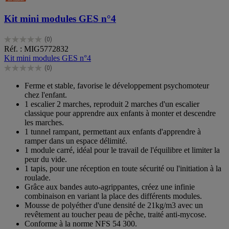
Kit mini modules GES n°4
(0)
0.0
Réf. : MIG5772832
sur
Kit mini modules GES n°4
5
(0)
étoiles.
0.0
sur
Ferme et stable, favorise le développement psychomoteur
5
chez l'enfant.
étoiles.
1 escalier 2 marches, reproduit 2 marches d'un escalier
classique pour apprendre aux enfants à monter et descendre
les marches.
1 tunnel rampant, permettant aux enfants d'apprendre à
ramper dans un espace délimité.
1 module carré, idéal pour le travail de l'équilibre et limiter la
peur du vide.
1 tapis, pour une réception en toute sécurité ou l'initiation à la
roulade.
Grâce aux bandes auto-agrippantes, créez une infinie
combinaison en variant la place des différents modules.
Mousse de polyéther d'une densité de 21kg/m3 avec un
revêtement au toucher peau de pêche, traité anti-mycose.
Conforme à la norme NFS 54 300.