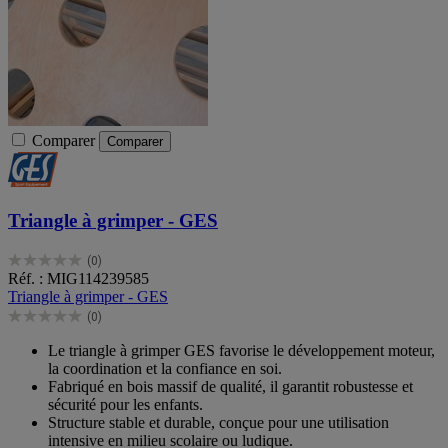
Comparer
Comparer
Triangle à grimper - GES
(0)
0.0
Réf. : MIG114239585
sur
Triangle à grimper - GES
5
(0)
étoiles.
0.0
sur
Le triangle à grimper GES favorise le développement moteur,
5
la coordination et la confiance en soi.
étoiles.
Fabriqué en bois massif de qualité, il garantit robustesse et
sécurité pour les enfants.
Structure stable et durable, conçue pour une utilisation
intensive en milieu scolaire ou ludique.