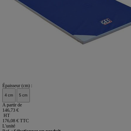
Épaisseur (cm) :
4 cm
5 cm
A partir de
146,73 €
HT
176,08 €
TTC
L'unité