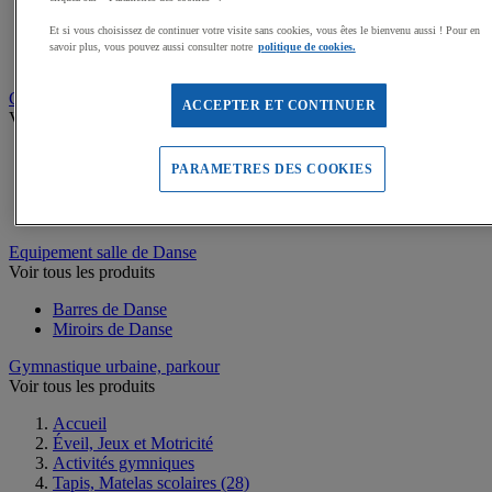
Massues GR
Cerceaux GR
Et si vous choisissez de continuer votre visite sans cookies, vous êtes le bienvenu aussi ! Pour en
Rubans GR
savoir plus, vous pouvez aussi consulter notre
politique de cookies.
Cordes GR
Cirque et Jonglage
ACCEPTER ET CONTINUER
Voir tous les produits
Matériel Jonglerie
PARAMETRES DES COOKIES
Matériel de cirque
Matériel d'Equilibre Cirque
Kits découverte Arts du Cirque
Equipement salle de Danse
Voir tous les produits
Barres de Danse
Miroirs de Danse
Gymnastique urbaine, parkour
Voir tous les produits
Accueil
Éveil, Jeux et Motricité
Activités gymniques
Tapis, Matelas scolaires
(28)