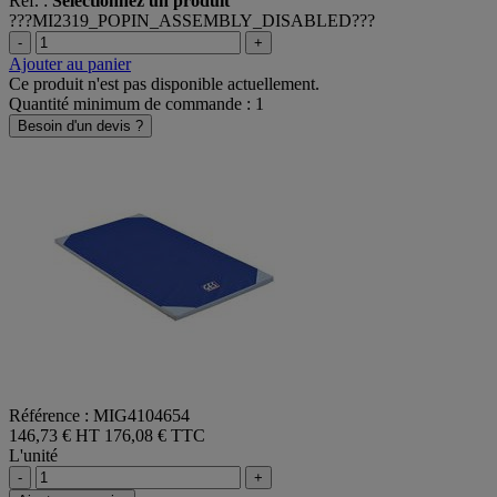
Ref. :
Sélectionnez un produit
???MI2319_POPIN_ASSEMBLY_DISABLED???
-
+
Ajouter au panier
Ce produit n'est pas disponible actuellement.
Quantité minimum de commande : 1
Besoin d'un devis ?
Référence : MIG4104654
146,73 € HT
176,08 € TTC
L'unité
-
+