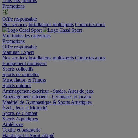
Tous nos produits
Promotions
Offre responsable
Nos services
Installations multisports
Contactez-nous
Voir toutes les catégories
Promotions
Offre responsable
Manutan Expert
Nos services
Installations multisports
Contactez-nous
Equipement multisport
Sports collectifs
Sports de raquettes
Musculation et Fitness
Sports outdoor
Aménagement extérieur - Stades, Aires de jeux
Aménagement intérieur - Gymnases et locaux
Matériel de Gymnastique & Sports Artistiques
Éveil, Jeux et Motricité
Sports de Combat
Sports Aquatiques
Athlétisme
Textile et bagagerie
Handisport et Sport adapté