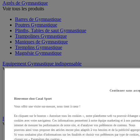
Agrès de Gymnastique
Voir tous les produits
Barres de Gymnastique
Poutres Gymnastique
Plinths, Tables de saut Gymnastique
Trampolines Gymnastique
Maniques de Gymnastique
Tremplins Gymnastique
Magnésie Gymnastique
Equipement Gymnastique indispensable
Voir tous les produits
Tapis de Gymnastique
Matelas Gymnastique
Pistes, Chemins de Gymnastique
Continuer sans acce
Modules de Gymnastique
Bienvenue chez Casal Sport
Praticables, Aires évolution Gymnastique
Vous offrir une visite sur-mesure, nous tient à cœur !
Matériel Gymnastique gonflable
En cliquant sur le bouton « Autoriser tous les cookies », notre plateforme web va pouvoir échanger 
Engins de GR - Gymnastique Rythmique
cookies avec votre navigateur. Ces informations permettent à notre équipe marketing et à nos partena
Voir tous les produits
internet de mesurer les performances de notre site, et d'analyser vos préférences de contenu. Nous
pouvons ainsi vous proposer des articles encore plus adaptés à vos besoins et de la publicité appropr
Ballons GR
Si vous souhaitez plus d'informations sur les finalités et choisir vos préférences par type de cookies,
cliquez sur « Paramètres des cookies ».