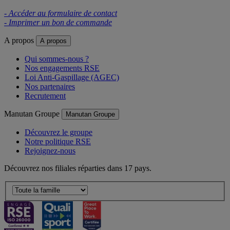
- Accéder au formulaire de contact
- Imprimer un bon de commande
A propos
A propos
Qui sommes-nous ?
Nos engagements RSE
Loi Anti-Gaspillage (AGEC)
Nos partenaires
Recrutement
Manutan Groupe
Manutan Groupe
Découvrez le groupe
Notre politique RSE
Rejoignez-nous
Découvrez nos filiales réparties dans 17 pays.