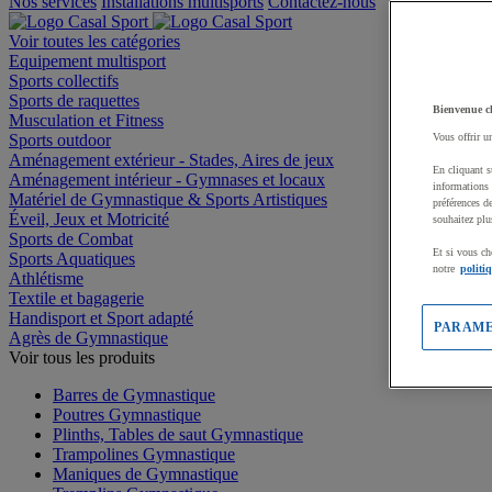
Nos services
Installations multisports
Contactez-nous
Voir toutes les catégories
Equipement multisport
Sports collectifs
Sports de raquettes
Bienvenue c
Musculation et Fitness
Sports outdoor
Vous offrir u
Aménagement extérieur - Stades, Aires de jeux
En cliquant s
Aménagement intérieur - Gymnases et locaux
informations 
Matériel de Gymnastique & Sports Artistiques
préférences d
Éveil, Jeux et Motricité
souhaitez plu
Sports de Combat
Et si vous ch
Sports Aquatiques
notre
politi
Athlétisme
Textile et bagagerie
Handisport et Sport adapté
PARAME
Agrès de Gymnastique
Voir tous les produits
Barres de Gymnastique
Poutres Gymnastique
Plinths, Tables de saut Gymnastique
Trampolines Gymnastique
Maniques de Gymnastique