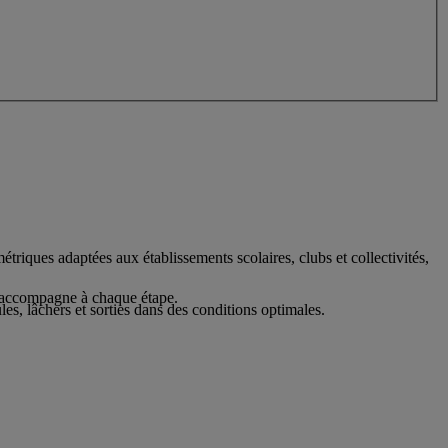
riques adaptées aux établissements scolaires, clubs et collectivités,
us accompagne à chaque étape.
les, lâchers et sorties dans des conditions optimales.