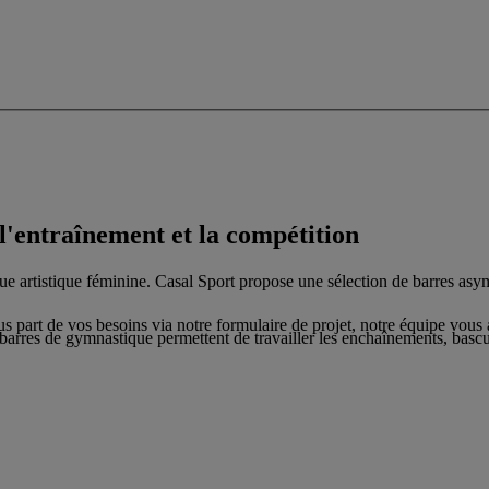
'entraînement et la compétition
 artistique féminine. Casal Sport propose une sélection de barres asymét
ous part de vos besoins via notre formulaire de projet, notre équipe vo
s barres de gymnastique permettent de travailler les enchaînements, bascu