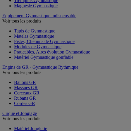
Tremplins Gymnastique
Magnésie Gymnastique
Equipement Gymnastique indispensable
Voir tous les produits
Tapis de Gymnastique
Matelas Gymnastique
Pistes, Chemins de Gymnastique
Modules de Gymnastique
Praticables, Aires évolution Gymnastique
Matériel Gymnastique gonflable
Engins de GR - Gymnastique Rythmique
Voir tous les produits
Ballons GR
Massues GR
Cerceaux GR
Rubans GR
Cordes GR
Cirque et Jonglage
Voir tous les produits
Matériel Jonglerie