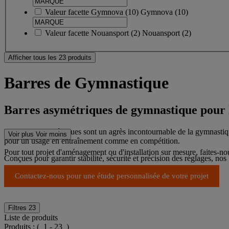
Valeur facette
Gymnova
(
10
)
Gymnova
(10)
Valeur facette
Nouansport
(
2
)
Nouansport
(2)
Afficher tous les 23 produits
Barres de Gymnastique
Barres asymétriques de gymnastique pour l
Les barres asymétriques sont un agrès incontournable de la gymnastique
Voir plus
Voir moins
pour un usage en entraînement comme en compétition.
Pour tout projet d'aménagement ou d'installation sur mesure, faites-n
Conçues pour garantir stabilité, sécurité et précision des réglages, no
Contactez-nous pour une étude personnalisée de votre projet
Filtres
23
Liste de produits
Produits :
( 1 - 23 )