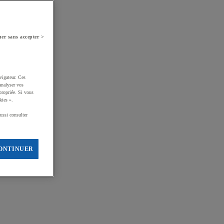
er sans accepter >
vigateur. Ces
analyser vos
propriée. Si vous
kies ».
ussi consulter
ONTINUER