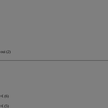
oui
(
2
)
0 €
(6)
0 €
(5)