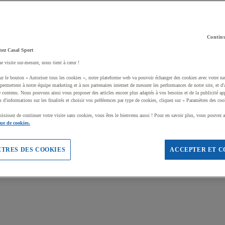
Continu
hez Casal Sport
ne visite sur-mesure, nous tient à cœur !
ur le bouton « Autoriser tous les cookies », notre plateforme web va pouvoir échanger des cookies avec votre na
permettent à notre équipe marketing et à nos partenaires internet de mesurer les performances de notre site, et d'
e contenu. Nous pouvons ainsi vous proposer des articles encore plus adaptés à vos besoins et de la publicité ap
s d'informations sur les finalités et choisir vos préférences par type de cookies, cliquez sur « Paramètres des coo
oisissez de continuer votre visite sans cookies, vous êtes le bienvenu aussi ! Pour en savoir plus, vous pouvez a
que de cookies.
TRES DES COOKIES
ACCEPTER ET C