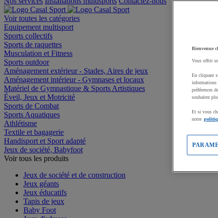
Nos services
Installations multisports
Contactez-nous
Voir toutes les catégories
Equipement multisport
Sports collectifs
Sports de raquettes
Bienvenue c
Musculation et Fitness
Sports outdoor
Vous offrir u
Aménagement extérieur - Stades, Aires de jeux
En cliquant s
Aménagement intérieur - Gymnases et locaux
informations 
Matériel de Gymnastique & Sports Artistiques
préférences d
Éveil, Jeux et Motricité
souhaitez plu
Sports de Combat
Et si vous ch
Sports Aquatiques
notre
politi
Athlétisme
Textile et bagagerie
Handisport et Sport adapté
PARAME
Jeux de société, Babyfoot
Voir tous les produits
Jeux de société et de construction
Jeux géants
Jeux éducatifs
Tapis de jeux
Baby Foot