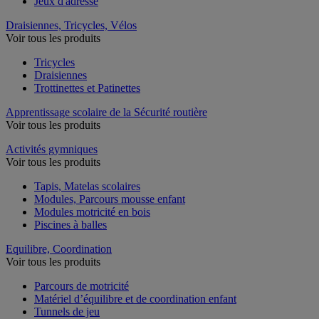
Jeux d'adresse
Draisiennes, Tricycles, Vélos
Voir tous les produits
Tricycles
Draisiennes
Trottinettes et Patinettes
Apprentissage scolaire de la Sécurité routière
Voir tous les produits
Activités gymniques
Voir tous les produits
Tapis, Matelas scolaires
Modules, Parcours mousse enfant
Modules motricité en bois
Piscines à balles
Equilibre, Coordination
Voir tous les produits
Parcours de motricité
Matériel d’équilibre et de coordination enfant
Tunnels de jeu