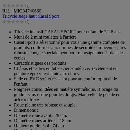
(0)
0.0
Réf. : MIG34740660
sur
Tricycle siège haut Casal Sport
5
(0)
étoiles.
0.0
sur
Tricycle intensif CASAL SPORT pour enfant de 3 à 6 ans
5
Muni de 2 mini roulettes à l'arrière
étoiles.
Casal Sport a sélectionné pour vous une gamme complète de
produits, conformes aux normes de sécurité européennes, très
robuste, conçue spécialement pour un usage intensif dans les
écoles.
Caractéristiques des produits :
Châssis et cadres en tube acier soudé avec revêtement en
peinture epoxy résistante aux chocs.
Selle en PVC soft et résistant pour un confort optimal de
l'enfant.
Poignées consolidées en matière synthétique. Blocage du
guidon sans risque pour les doigts. Manivelle de pédale en
acier renforcé.
Roue pleine très robuste et souple.
Dimensions :
Diamètre roue avant : 28 cm.
Diamètre roues arrières : 18 cm.
Hauteur guidon/sol : 74 cm.