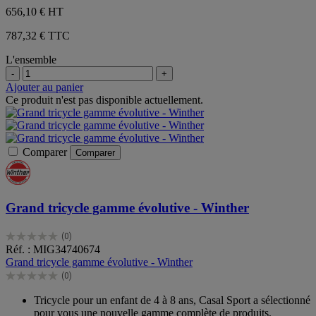
656,10 €
HT
787,32 € TTC
L'ensemble
-
+
Ajouter au panier
Ce produit n'est pas disponible actuellement.
Comparer
Comparer
Grand tricycle gamme évolutive - Winther
(0)
0.0
Réf. : MIG34740674
sur
Grand tricycle gamme évolutive - Winther
5
(0)
étoiles.
0.0
sur
Tricycle pour un enfant de 4 à 8 ans, Casal Sport a sélectionné
5
pour vous une nouvelle gamme complète de produits,