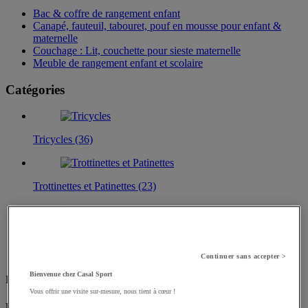
Bac & coffre de rangement enfant​
Canapé, fauteuil, tabouret, pouf en mousse pour enfant &
maternelle
Couchage : Lit, couchette pour sieste maternelle​
Meuble de rangement enfant et scolaire
Catégories
Tricycles (36)
Trottinettes et Patinettes (23)
Draisiennes (10)
Continuer sans accepter >
Bienvenue chez Casal Sport
Filtrez par
Vous offrir une visite sur-mesure, nous tient à cœur !
Produit responsable