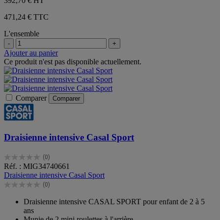
392,70 €
HT
471,24 € TTC
L'ensemble
-
+
Ajouter au panier
Ce produit n'est pas disponible actuellement.
Comparer
Comparer
Draisienne intensive Casal Sport
(0)
0.0
Réf. : MIG34740661
sur
Draisienne intensive Casal Sport
5
(0)
étoiles.
0.0
sur
Draisienne intensive CASAL SPORT pour enfant de 2 à 5
5
ans
étoiles.
Munie de 2 mini roulettes à l'arrière