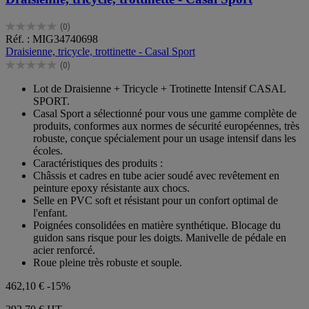
(0)
0.0
Réf. : MIG34740698
sur
Draisienne, tricycle, trottinette - Casal Sport
5
(0)
étoiles.
0.0
sur
Lot de Draisienne + Tricycle + Trotinette Intensif CASAL
5
SPORT.
étoiles.
Casal Sport a sélectionné pour vous une gamme complète de
produits, conformes aux normes de sécurité européennes, très
robuste, conçue spécialement pour un usage intensif dans les
écoles.
Caractéristiques des produits :
Châssis et cadres en tube acier soudé avec revêtement en
peinture epoxy résistante aux chocs.
Selle en PVC soft et résistant pour un confort optimal de
l'enfant.
Poignées consolidées en matière synthétique. Blocage du
guidon sans risque pour les doigts. Manivelle de pédale en
acier renforcé.
Roue pleine très robuste et souple.
462,10 €
-15%