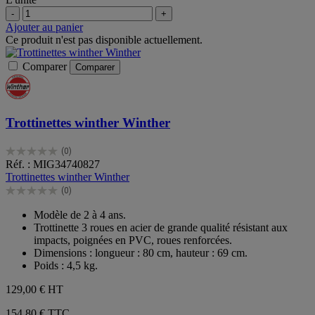
-
+
Ajouter au panier
Ce produit n'est pas disponible actuellement.
Comparer
Comparer
Trottinettes winther Winther
(0)
0.0
Réf. : MIG34740827
sur
Trottinettes winther Winther
5
(0)
étoiles.
0.0
sur
Modèle de 2 à 4 ans.
5
Trottinette 3 roues en acier de grande qualité résistant aux
étoiles.
impacts, poignées en PVC, roues renforcées.
Dimensions : longueur : 80 cm, hauteur : 69 cm.
Poids : 4,5 kg.
129,00 €
HT
154,80 € TTC