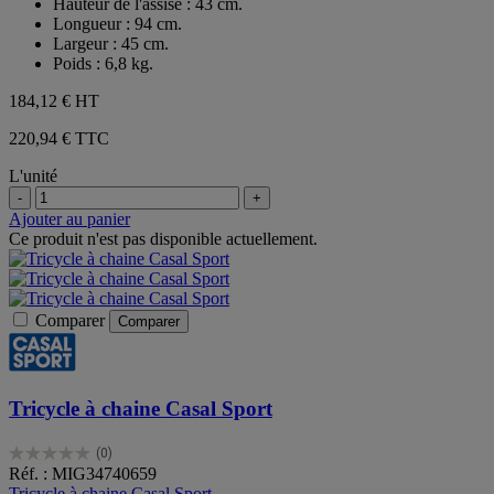
Hauteur de l'assise : 43 cm.
Longueur : 94 cm.
Largeur : 45 cm.
Poids : 6,8 kg.
184,12 €
HT
220,94 € TTC
L'unité
-
+
Ajouter au panier
Ce produit n'est pas disponible actuellement.
Comparer
Comparer
Tricycle à chaine Casal Sport
(0)
0.0
Réf. : MIG34740659
sur
Tricycle à chaine Casal Sport