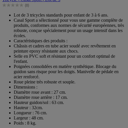
5
(0)
étoiles.
0.0
sur
Lot de 3 tricycles standards pour enfant de 3 à 6 ans.
5
Casal Sport a sélectionné pour vous une gamme complète de
étoiles.
produits, conformes aux normes de sécurité européennes, très
robuste, conçue spécialement pour un usage intensif dans les
écoles.
Caractéristiques des produits :
Châssis et cadres en tube acier soudé avec revêtement en
peinture epoxy résistante aux chocs.
Selle en PVC soft et résistant pour un confort optimal de
l'enfant.
Poignées consolidées en matière synthétique. Blocage du
guidon sans risque pour les doigts. Manivelle de pédale en
acier renforcé.
Roue pleine très robuste et souple.
Dimensions :
Diamètre roue avant : 27 cm.
Diamètre roue arrière : 17 cm.
Hauteur guidon/sol : 63 cm.
Hauteur : 32cm.
Longueur : 76 cm.
Largeur : 48 cm.
Poids : 8 kg.