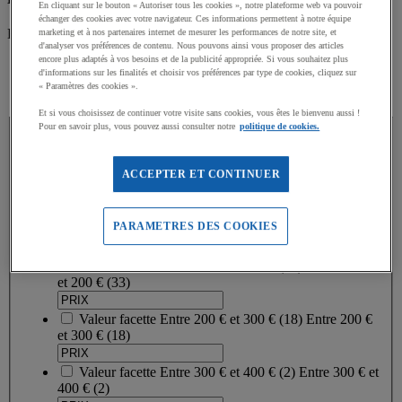
En cliquant sur le bouton « Autoriser tous les cookies », notre plateforme web va pouvoir
échanger des cookies avec votre navigateur. Ces informations permettent à notre équipe
En savoir plus sur notre démarche responsable
marketing et à nos partenaires internet de mesurer les performances de notre site, et
d'analyser vos préférences de contenu. Nous pouvons ainsi vous proposer des articles
encore plus adaptés à vos besoins et de la publicité appropriée. Si vous souhaitez plus
d'informations sur les finalités et choisir vos préférences par type de cookies, cliquez sur
oui
(
18
)
« Paramètres des cookies ».
Et si vous choisissez de continuer votre visite sans cookies, vous êtes le bienvenu aussi !
PRIX
Pour en savoir plus, vous pouvez aussi consulter notre
politique de cookies.
PRIX
ACCEPTER ET CONTINUER
Valeur facette
Moins de 100 €
(
11
)
Moins de 100 €
PARAMETRES DES COOKIES
(11)
Valeur facette
Entre 100 € et 200 €
(
33
)
Entre 100 €
et 200 €
(33)
Valeur facette
Entre 200 € et 300 €
(
18
)
Entre 200 €
et 300 €
(18)
Valeur facette
Entre 300 € et 400 €
(
2
)
Entre 300 € et
400 €
(2)