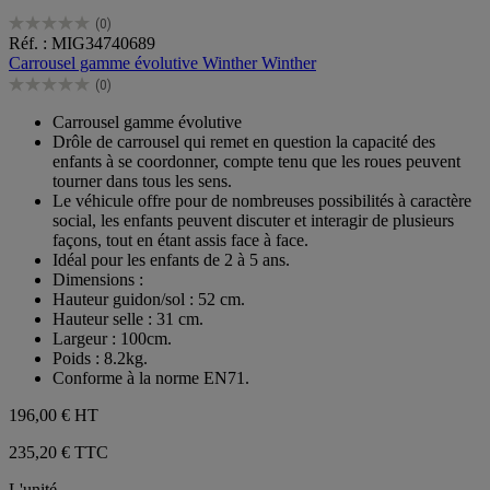
(0)
0.0
Réf. : MIG34740689
sur
Carrousel gamme évolutive Winther Winther
5
(0)
étoiles.
0.0
sur
Carrousel gamme évolutive
5
Drôle de carrousel qui remet en question la capacité des
étoiles.
enfants à se coordonner, compte tenu que les roues peuvent
tourner dans tous les sens.
Le véhicule offre pour de nombreuses possibilités à caractère
social, les enfants peuvent discuter et interagir de plusieurs
façons, tout en étant assis face à face.
Idéal pour les enfants de 2 à 5 ans.
Dimensions :
Hauteur guidon/sol : 52 cm.
Hauteur selle : 31 cm.
Largeur : 100cm.
Poids : 8.2kg.
Conforme à la norme EN71.
196,00 €
HT
235,20 € TTC
L'unité