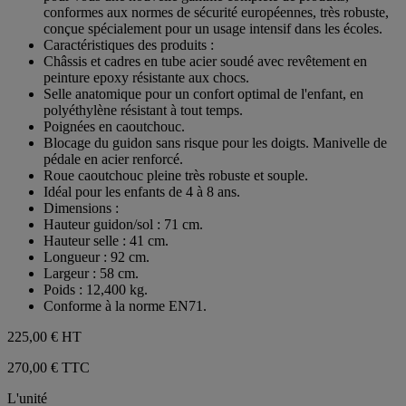
étoiles.
conformes aux normes de sécurité européennes, très robuste,
conçue spécialement pour un usage intensif dans les écoles.
Caractéristiques des produits :
Châssis et cadres en tube acier soudé avec revêtement en
peinture epoxy résistante aux chocs.
Selle anatomique pour un confort optimal de l'enfant, en
polyéthylène résistant à tout temps.
Poignées en caoutchouc.
Blocage du guidon sans risque pour les doigts. Manivelle de
pédale en acier renforcé.
Roue caoutchouc pleine très robuste et souple.
Idéal pour les enfants de 4 à 8 ans.
Dimensions :
Hauteur guidon/sol : 71 cm.
Hauteur selle : 41 cm.
Longueur : 92 cm.
Largeur : 58 cm.
Poids : 12,400 kg.
Conforme à la norme EN71.
225,00 €
HT
270,00 € TTC
L'unité