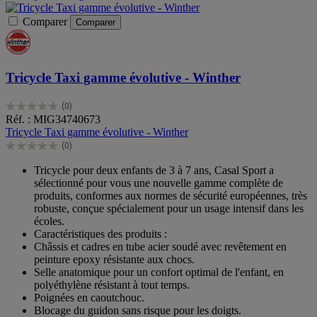
Comparer
Comparer
Tricycle Taxi gamme évolutive - Winther
(0)
0.0
Réf. : MIG34740673
sur
Tricycle Taxi gamme évolutive - Winther
5
(0)
étoiles.
0.0
sur
Tricycle pour deux enfants de 3 à 7 ans, Casal Sport a
5
sélectionné pour vous une nouvelle gamme complète de
étoiles.
produits, conformes aux normes de sécurité européennes, très
robuste, conçue spécialement pour un usage intensif dans les
écoles.
Caractéristiques des produits :
Châssis et cadres en tube acier soudé avec revêtement en
peinture epoxy résistante aux chocs.
Selle anatomique pour un confort optimal de l'enfant, en
polyéthylène résistant à tout temps.
Poignées en caoutchouc.
Blocage du guidon sans risque pour les doigts.