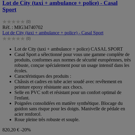
Lot de City (taxi + ambulance + police) - Casal
Sport
(0)
0.0
Réf. : MIG34740702
sur
Lot de City (taxi + ambulance + police) - Casal Sport
5
(0)
étoiles.
0.0
sur
Lot de City (taxi + ambulance + police) CASAL SPORT
5
Casal Sport a sélectionné pour vous une gamme complète de
étoiles.
produits, conformes aux normes de sécurité européennes, très
robuste, conçue spécialement pour un usage intensif dans les
écoles.
Caractéristiques des produits :
Châssis et cadres en tube acier soudé avec revêtement en
peinture epoxy résistante aux chocs.
Selle en PVC soft et résistant pour un confort optimal de
l'enfant.
Poignées consolidées en matière synthétique. Blocage du
guidon sans risque pour les doigts. Manivelle de pédale en
acier renforcé.
Roue pleine très robuste et souple.
820,20 €
-20%