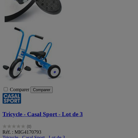
Comparer
Comparer
Tricycle - Casal Sport - Lot de 3
(0)
0.0
Réf. : MIG4170793
sur
Tricycle - Casal Sport - Lot de 3