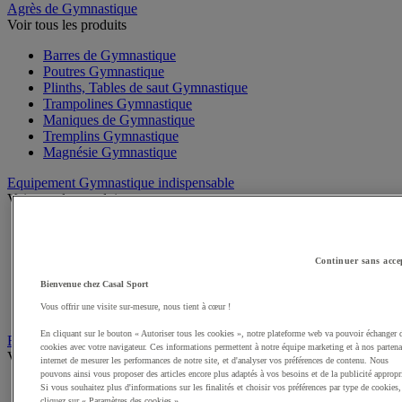
Agrès de Gymnastique
Voir tous les produits
Barres de Gymnastique
Poutres Gymnastique
Plinths, Tables de saut Gymnastique
Trampolines Gymnastique
Maniques de Gymnastique
Tremplins Gymnastique
Magnésie Gymnastique
Equipement Gymnastique indispensable
Voir tous les produits
Tapis de Gymnastique
Matelas Gymnastique
Pistes, Chemins de Gymnastique
Continuer sans acce
Modules de Gymnastique
Bienvenue chez Casal Sport
Praticables, Aires évolution Gymnastique
Vous offrir une visite sur-mesure, nous tient à cœur !
Matériel Gymnastique gonflable
En cliquant sur le bouton « Autoriser tous les cookies », notre plateforme web va pouvoir échanger 
Engins de GR - Gymnastique Rythmique
cookies avec votre navigateur. Ces informations permettent à notre équipe marketing et à nos partena
Voir tous les produits
internet de mesurer les performances de notre site, et d'analyser vos préférences de contenu. Nous
pouvons ainsi vous proposer des articles encore plus adaptés à vos besoins et de la publicité appropr
Ballons GR
Si vous souhaitez plus d'informations sur les finalités et choisir vos préférences par type de cookies,
cliquez sur « Paramètres des cookies ».