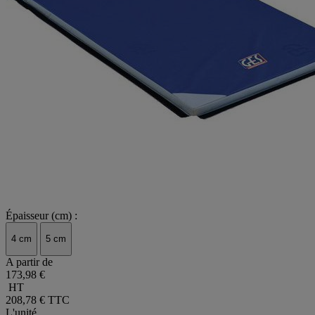
Épaisseur (cm) :
4 cm
5 cm
A partir de
173,98 €
HT
208,78 €
TTC
L'unité