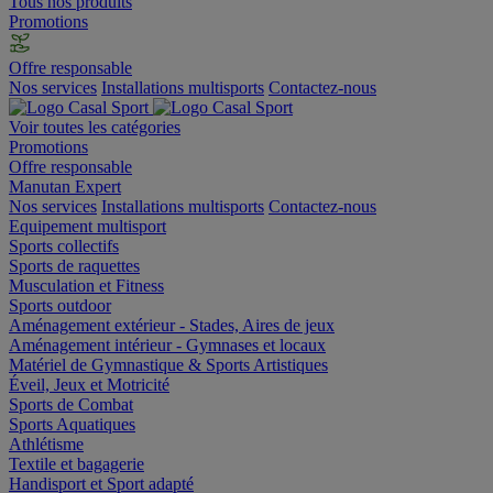
Tous nos produits
Promotions
Offre responsable
Nos services
Installations multisports
Contactez-nous
Voir toutes les catégories
Promotions
Offre responsable
Manutan Expert
Nos services
Installations multisports
Contactez-nous
Equipement multisport
Sports collectifs
Sports de raquettes
Musculation et Fitness
Sports outdoor
Aménagement extérieur - Stades, Aires de jeux
Aménagement intérieur - Gymnases et locaux
Matériel de Gymnastique & Sports Artistiques
Éveil, Jeux et Motricité
Sports de Combat
Sports Aquatiques
Athlétisme
Textile et bagagerie
Handisport et Sport adapté