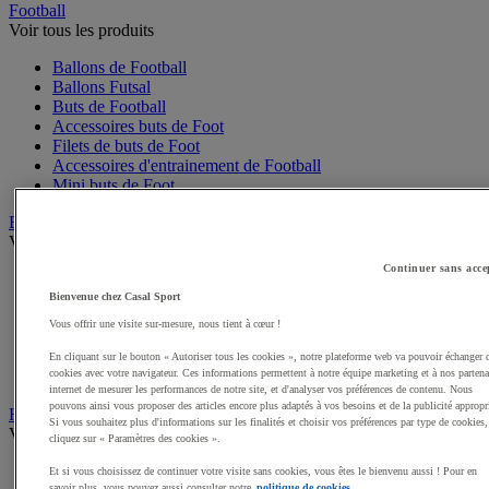
Football
Voir tous les produits
Ballons de Football
Ballons Futsal
Buts de Football
Accessoires buts de Foot
Filets de buts de Foot
Accessoires d'entrainement de Football
Mini buts de Foot
Basketball
Voir tous les produits
Continuer sans acce
Ballons de Basket
Accessoires entrainement de Basket
Bienvenue chez Casal Sport
Filets, cercles de Basket pour paniers
Vous offrir une visite sur-mesure, nous tient à cœur !
Panneaux de Basket
Accessoires terrain de Basket
En cliquant sur le bouton « Autoriser tous les cookies », notre plateforme web va pouvoir échanger 
cookies avec votre navigateur. Ces informations permettent à notre équipe marketing et à nos partena
Paniers de Basket, buts de Basket
internet de mesurer les performances de notre site, et d'analyser vos préférences de contenu. Nous
pouvons ainsi vous proposer des articles encore plus adaptés à vos besoins et de la publicité appropr
Handball
Si vous souhaitez plus d'informations sur les finalités et choisir vos préférences par type de cookies,
Voir tous les produits
cliquez sur « Paramètres des cookies ».
Ballons de Handball
Et si vous choisissez de continuer votre visite sans cookies, vous êtes le bienvenu aussi ! Pour en
savoir plus, vous pouvez aussi consulter notre
politique de cookies.