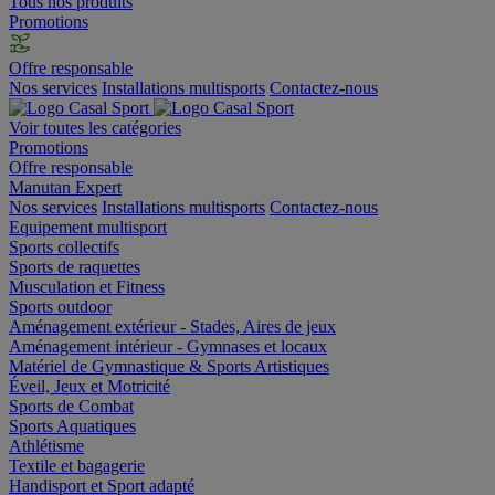
Tous nos produits
Promotions
Offre responsable
Nos services
Installations multisports
Contactez-nous
Voir toutes les catégories
Promotions
Offre responsable
Manutan Expert
Nos services
Installations multisports
Contactez-nous
Equipement multisport
Sports collectifs
Sports de raquettes
Musculation et Fitness
Sports outdoor
Aménagement extérieur - Stades, Aires de jeux
Aménagement intérieur - Gymnases et locaux
Matériel de Gymnastique & Sports Artistiques
Éveil, Jeux et Motricité
Sports de Combat
Sports Aquatiques
Athlétisme
Textile et bagagerie
Handisport et Sport adapté