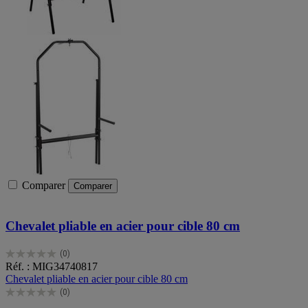
Comparer
Comparer
Chevalet pliable en acier pour cible 80 cm
(0)
0.0
Réf. : MIG34740817
sur
Chevalet pliable en acier pour cible 80 cm
5
(0)
étoiles.
0.0