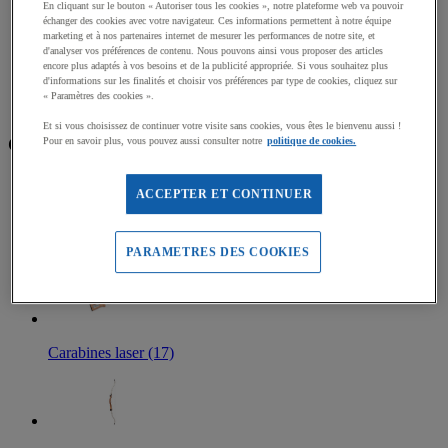
En cliquant sur le bouton « Autoriser tous les cookies », notre plateforme web va pouvoir
Mallettes et coffrets d’orientation
échanger des cookies avec votre navigateur. Ces informations permettent à notre équipe
Accessoires Course d'orientation
marketing et à nos partenaires internet de mesurer les performances de notre site, et
d'analyser vos préférences de contenu. Nous pouvons ainsi vous proposer des articles
encore plus adaptés à vos besoins et de la publicité appropriée. Si vous souhaitez plus
Accueil
d'informations sur les finalités et choisir vos préférences par type de cookies, cliquez sur
Sports outdoor
« Paramètres des cookies ».
Archerie et Tir
Et si vous choisissez de continuer votre visite sans cookies, vous êtes le bienvenu aussi !
Catégories
Pour en savoir plus, vous pouvez aussi consulter notre
politique de cookies.
ACCEPTER ET CONTINUER
Cibles, Chevalets, Accessoires Archerie (44)
PARAMETRES DES COOKIES
Carabines laser (17)