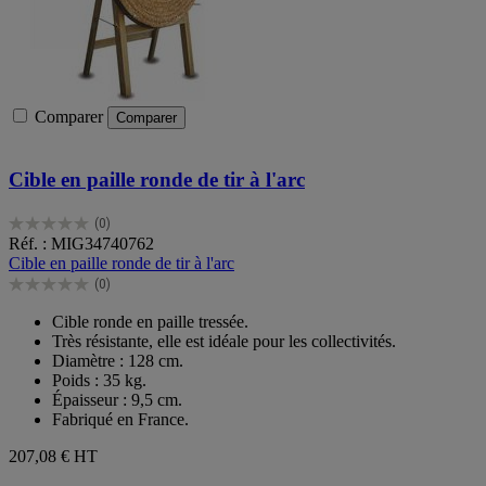
Comparer
Comparer
Cible en paille ronde de tir à l'arc
(0)
0.0
Réf. : MIG34740762
sur
Cible en paille ronde de tir à l'arc
5
(0)
étoiles.
0.0
sur
Cible ronde en paille tressée.
5
Très résistante, elle est idéale pour les collectivités.
étoiles.
Diamètre : 128 cm.
Poids : 35 kg.
Épaisseur : 9,5 cm.
Fabriqué en France.
207,08 €
HT