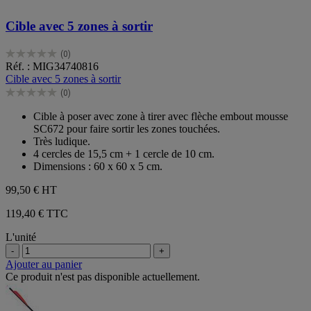
Cible avec 5 zones à sortir
(0)
0.0
Réf. : MIG34740816
sur
Cible avec 5 zones à sortir
5
(0)
étoiles.
0.0
sur
Cible à poser avec zone à tirer avec flèche embout mousse
5
SC672 pour faire sortir les zones touchées.
étoiles.
Très ludique.
4 cercles de 15,5 cm + 1 cercle de 10 cm.
Dimensions : 60 x 60 x 5 cm.
99,50 €
HT
119,40 € TTC
L'unité
-
+
Ajouter au panier
Ce produit n'est pas disponible actuellement.