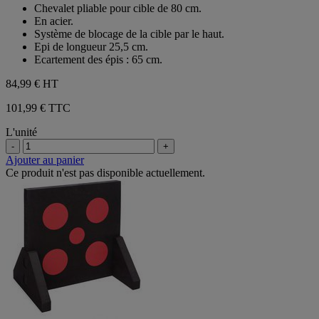
sur
Chevalet pliable pour cible de 80 cm.
5
En acier.
étoiles.
Système de blocage de la cible par le haut.
Epi de longueur 25,5 cm.
Ecartement des épis : 65 cm.
84,99 €
HT
101,99 € TTC
L'unité
-
+
Ajouter au panier
Ce produit n'est pas disponible actuellement.