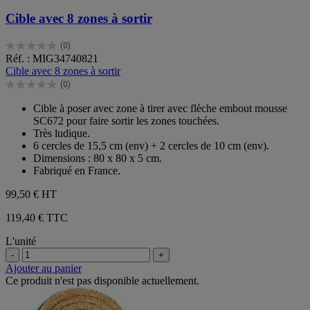
Cible avec 8 zones à sortir
(0)
0.0
Réf. : MIG34740821
sur
Cible avec 8 zones à sortir
5
(0)
étoiles.
0.0
sur
Cible à poser avec zone à tirer avec flèche embout mousse
5
SC672 pour faire sortir les zones touchées.
étoiles.
Très ludique.
6 cercles de 15,5 cm (env) + 2 cercles de 10 cm (env).
Dimensions : 80 x 80 x 5 cm.
Fabriqué en France.
99,50 €
HT
119,40 € TTC
L'unité
-
+
Ajouter au panier
Ce produit n'est pas disponible actuellement.