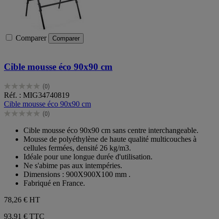
Comparer
Comparer
Cible mousse éco 90x90 cm
(0)
0.0
Réf. : MIG34740819
sur
Cible mousse éco 90x90 cm
5
(0)
étoiles.
0.0
sur
Cible mousse éco 90x90 cm sans centre interchangeable.
5
Mousse de polyéthylène de haute qualité multicouches à
étoiles.
cellules fermées, densité 26 kg/m3.
Idéale pour une longue durée d'utilisation.
Ne s'abime pas aux intempéries.
Dimensions : 900X900X100 mm .
Fabriqué en France.
78,26 €
HT
93,91 € TTC