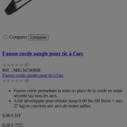
Comparer
Comparer
Fausse corde sangle pour tir à l'arc
(0)
0.0
Réf. : MIG34740808
sur
Fausse corde sangle pour tir à l'arc
5
(0)
étoiles.
0.0
sur
Fausse corde permettant la mise en place de la corde en toute
5
sécurité sur tous les arcs.
étoiles.
A été développée pour résister jusqu'à 60 lbs (60 livres = env.
27 kg) et convient aux arcs de toutes tailles.
6,90 €
HT
8,28 € TTC