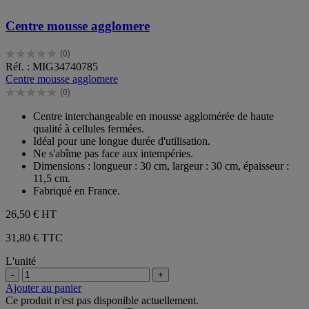
Centre mousse agglomere
(0)
0.0
Réf. : MIG34740785
sur
Centre mousse agglomere
5
(0)
étoiles.
0.0
sur
Centre interchangeable en mousse agglomérée de haute
5
qualité à cellules fermées.
étoiles.
Idéal pour une longue durée d'utilisation.
Ne s'abîme pas face aux intempéries.
Dimensions : longueur : 30 cm, largeur : 30 cm, épaisseur :
11,5 cm.
Fabriqué en France.
26,50 €
HT
31,80 € TTC
L'unité
-
+
Ajouter au panier
Ce produit n'est pas disponible actuellement.