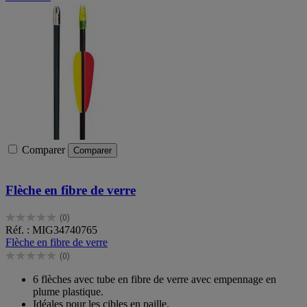
Comparer
Comparer
Flèche en fibre de verre
(0)
0.0
Réf. : MIG34740765
sur
Flèche en fibre de verre
5
(0)
étoiles.
0.0
sur
6 flèches avec tube en fibre de verre avec empennage en
5
plume plastique.
étoiles.
Idéales pour les cibles en paille.