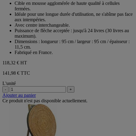
sur
Cible en mousse agglomérée de haute qualité à cellules
5
fermées.
étoiles.
Idéale pour une longue durée d'utilisation, ne s'abîme pas face
aux intempéries.
Avec centre interchangeable.
Puissance de flèche acceptée : jusqu'à 24 livres (30 livres au
maximum).
Dimensions : longueur : 95 cm / largeur : 95 cm / épaisseur :
11,5 cm.
Fabriqué en France.
118,32 €
HT
141,98 € TTC
L'unité
-
+
Ajouter au panier
Ce produit n'est pas disponible actuellement.