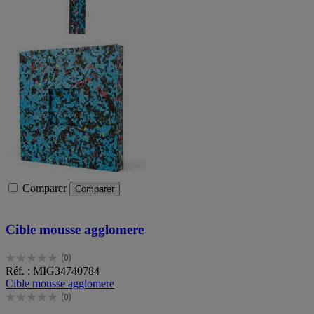
Comparer
Comparer
Cible mousse agglomere
(0)
0.0
Réf. : MIG34740784
sur
Cible mousse agglomere
5
(0)
étoiles.
0.0