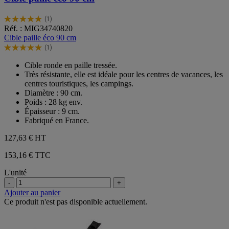
(1)
5.0
Réf. : MIG34740820
sur
Cible paille éco 90 cm
5
(1)
étoiles.
5.0
1
sur
Cible ronde en paille tressée.
avis
5
Très résistante, elle est idéale pour les centres de vacances, les
étoiles.
centres touristiques, les campings.
1
Diamètre : 90 cm.
avis
Poids : 28 kg env.
Épaisseur : 9 cm.
Fabriqué en France.
127,63 €
HT
153,16 € TTC
L'unité
-
+
Ajouter au panier
Ce produit n'est pas disponible actuellement.