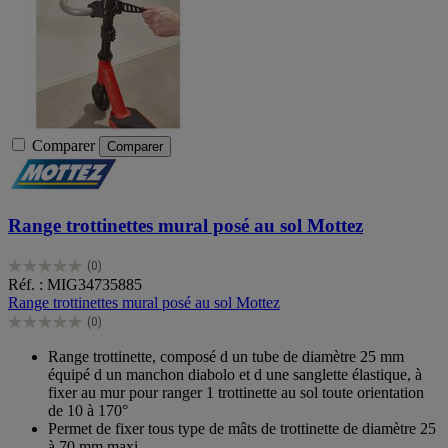
Comparer
Comparer
Range trottinettes mural posé au sol Mottez
(0)
0.0
Réf. : MIG34735885
sur
Range trottinettes mural posé au sol Mottez
5
(0)
étoiles.
0.0
sur
Range trottinette, composé d un tube de diamètre 25 mm
5
équipé d un manchon diabolo et d une sanglette élastique, à
étoiles.
fixer au mur pour ranger 1 trottinette au sol toute orientation
de 10 à 170°
Permet de fixer tous type de mâts de trottinette de diamètre 25
à 70 mm maxi