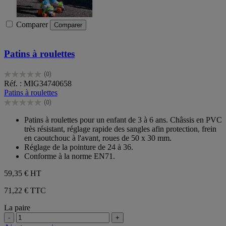
Comparer
Comparer
Patins à roulettes
(0)
0.0
Réf. : MIG34740658
sur
Patins à roulettes
5
(0)
étoiles.
0.0
sur
Patins à roulettes pour un enfant de 3 à 6 ans. Châssis en PVC
5
très résistant, réglage rapide des sangles afin protection, frein
étoiles.
en caoutchouc à l'avant, roues de 50 x 30 mm.
Réglage de la pointure de 24 à 36.
Conforme à la norme EN71.
59,35 €
HT
71,22 € TTC
La paire
-
+