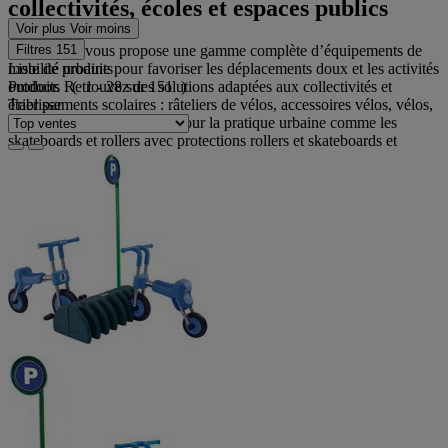
collectivités, écoles et espaces publics
Voir plus
Voir moins
Casal Sport vous propose une gamme complète d’équipements de
Filtres
151
mobilité urbaine pour favoriser les déplacements doux et les activités
Liste de produits
outdoor. Retrouvez des solutions adaptées aux collectivités et
Produits :
( 1 - 28 sur 151 )
établissements scolaires : râteliers de vélos, accessoires vélos, vélos,
Trier par
ainsi que des équipements pour la pratique urbaine comme les
skateboards et rollers avec protections rollers et skateboards et
casques de vélos.