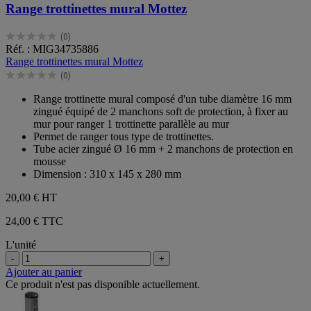
Range trottinettes mural Mottez
(0)
0.0
Réf. : MIG34735886
sur
Range trottinettes mural Mottez
5
(0)
étoiles.
0.0
sur
Range trottinette mural composé d'un tube diamètre 16 mm
5
zingué équipé de 2 manchons soft de protection, à fixer au
étoiles.
mur pour ranger 1 trottinette parallèle au mur
Permet de ranger tous type de trottinettes.
Tube acier zingué Ø 16 mm + 2 manchons de protection en
mousse
Dimension : 310 x 145 x 280 mm
20,00 €
HT
24,00 € TTC
L'unité
-
+
Ajouter au panier
Ce produit n'est pas disponible actuellement.