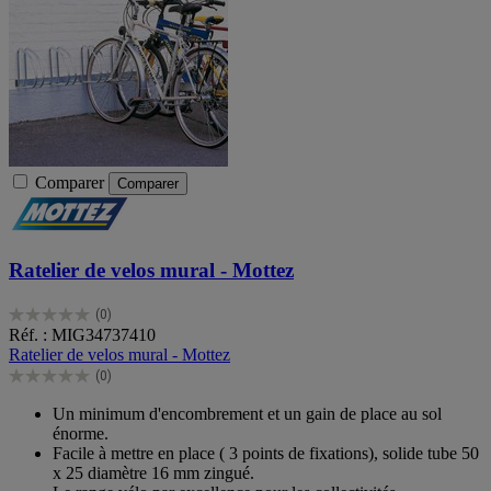
Comparer
Comparer
Ratelier de velos mural - Mottez
(0)
0.0
Réf. : MIG34737410
sur
Ratelier de velos mural - Mottez
5
(0)
étoiles.
0.0
sur
Un minimum d'encombrement et un gain de place au sol
5
énorme.
étoiles.
Facile à mettre en place ( 3 points de fixations), solide tube 50
x 25 diamètre 16 mm zingué.