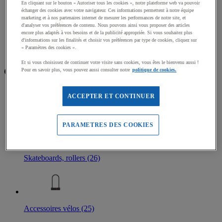
En cliquant sur le bouton « Autoriser tous les cookies », notre plateforme web va pouvoir
Mallettes et coffrets d’orientation
échanger des cookies avec votre navigateur. Ces informations permettent à notre équipe
Accessoires Course d'orientation
marketing et à nos partenaires internet de mesurer les performances de notre site, et
d'analyser vos préférences de contenu. Nous pouvons ainsi vous proposer des articles
encore plus adaptés à vos besoins et de la publicité appropriée. Si vous souhaitez plus
Accueil
d'informations sur les finalités et choisir vos préférences par type de cookies, cliquez sur
Sports outdoor
« Paramètres des cookies ».
Mobilité Urbaine
Et si vous choisissez de continuer votre visite sans cookies, vous êtes le bienvenu aussi !
Catégories
Pour en savoir plus, vous pouvez aussi consulter notre
politique de cookies.
ACCEPTER ET CONTINUER
Râteliers de vélos (59)
PARAMETRES DES COOKIES
Skateboards, rollers (26)
Accessoires vélos (25)