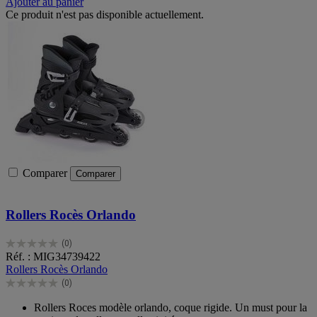
Ajouter au panier
Ce produit n'est pas disponible actuellement.
Comparer
Comparer
Rollers Rocès Orlando
(0)
0.0
Réf. : MIG34739422
sur
Rollers Rocès Orlando
5
(0)
étoiles.
0.0
sur
Rollers Roces modèle orlando, coque rigide. Un must pour la
5