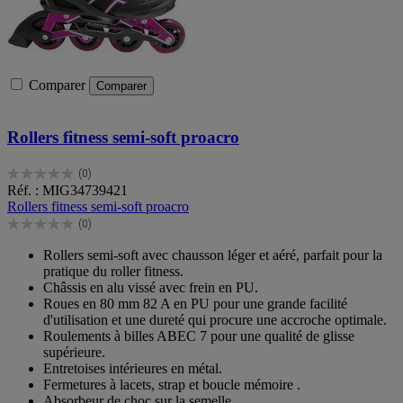
Comparer
Comparer
Rollers fitness semi-soft proacro
(0)
0.0
Réf. : MIG34739421
sur
Rollers fitness semi-soft proacro
5
(0)
étoiles.
0.0
sur
Rollers semi-soft avec chausson léger et aéré, parfait pour la
5
pratique du roller fitness.
étoiles.
Châssis en alu vissé avec frein en PU.
Roues en 80 mm 82 A en PU pour une grande facilité
d'utilisation et une dureté qui procure une accroche optimale.
Roulements à billes ABEC 7 pour une qualité de glisse
supérieure.
Entretoises intérieures en métal.
Fermetures à lacets, strap et boucle mémoire .
Absorbeur de choc sur la semelle.