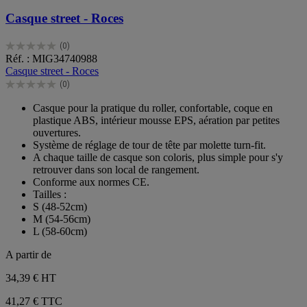
Casque street - Roces
(0)
0.0
Réf. : MIG34740988
sur
Casque street - Roces
5
(0)
étoiles.
0.0
sur
Casque pour la pratique du roller, confortable, coque en
5
plastique ABS, intérieur mousse EPS, aération par petites
étoiles.
ouvertures.
Système de réglage de tour de tête par molette turn-fit.
A chaque taille de casque son coloris, plus simple pour s'y
retrouver dans son local de rangement.
Conforme aux normes CE.
Tailles :
S (48-52cm)
M (54-56cm)
L (58-60cm)
A partir de
34,39 €
HT
41,27 € TTC