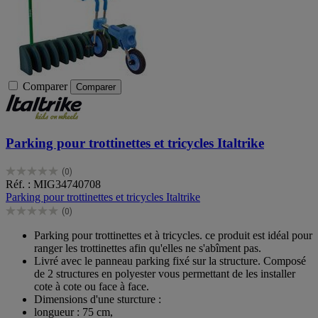
Comparer
Comparer
Parking pour trottinettes et tricycles Italtrike
(0)
0.0
Réf. : MIG34740708
sur
Parking pour trottinettes et tricycles Italtrike
5
(0)
étoiles.
0.0
sur
Parking pour trottinettes et à tricycles. ce produit est idéal pour
5
ranger les trottinettes afin qu'elles ne s'abîment pas.
étoiles.
Livré avec le panneau parking fixé sur la structure. Composé
de 2 structures en polyester vous permettant de les installer
cote à cote ou face à face.
Dimensions d'une sturcture :
longueur : 75 cm,