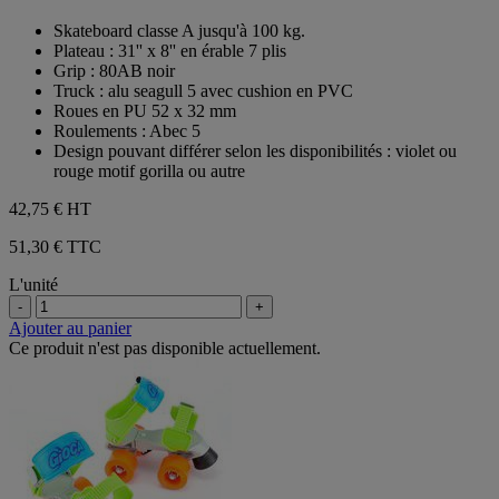
0.0
sur
Skateboard classe A jusqu'à 100 kg.
5
Plateau : 31'' x 8'' en érable 7 plis
étoiles.
Grip : 80AB noir
Truck : alu seagull 5 avec cushion en PVC
Roues en PU 52 x 32 mm
Roulements : Abec 5
Design pouvant différer selon les disponibilités : violet ou
rouge motif gorilla ou autre
42,75 €
HT
51,30 € TTC
L'unité
-
+
Ajouter au panier
Ce produit n'est pas disponible actuellement.