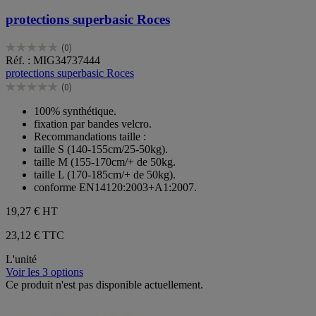
protections superbasic Roces
(0)
0.0
Réf. : MIG34737444
sur
protections superbasic Roces
5
(0)
étoiles.
0.0
sur
100% synthétique.
5
fixation par bandes velcro.
étoiles.
Recommandations taille :
taille S (140-155cm/25-50kg).
taille M (155-170cm/+ de 50kg.
taille L (170-185cm/+ de 50kg).
conforme EN14120:2003+A1:2007.
19,27 €
HT
23,12 € TTC
L'unité
Voir les 3 options
Ce produit n'est pas disponible actuellement.