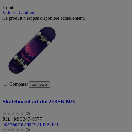
L'unité
Voir les 3 options
Ce produit n'est pas disponible actuellement.
Comparer
Comparer
Skateboard adulte 213SKB03
(0)
0.0
Réf. : MIG34740977
sur
Skateboard adulte 213SKB03
5
(0)
étoiles.