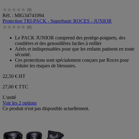
(0)
0.0
Réf. : MIG34741094
sur
Protection TRI-PACK - Superbasic ROCES - JUNIOR
5
(0)
étoiles.
0.0
sur
Le PACK JUNIOR comprend des protège-poignets, des
5
coudières et des genouillères faciles à enfiler
étoiles.
Aérés et indispensables pour que les enfants patinent en toute
sécurité.
Ces protections sont spécialement conçues par Roces pour
réduire les risques de blessures.
22,50 €
HT
27,00 € TTC
L'unité
Voir les 2 options
Ce produit n'est pas disponible actuellement.