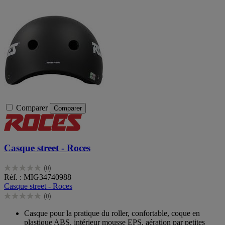
Comparer
Comparer
Casque street - Roces
(0)
0.0
Réf. : MIG34740988
sur
Casque street - Roces
5
(0)
étoiles.
0.0
sur
Casque pour la pratique du roller, confortable, coque en
5
plastique ABS, intérieur mousse EPS, aération par petites