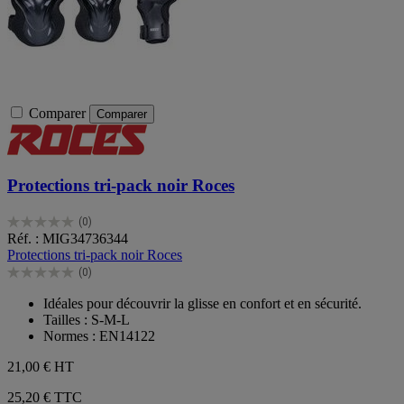
Comparer
Comparer
Protections tri-pack noir Roces
(0)
0.0
Réf. : MIG34736344
sur
Protections tri-pack noir Roces
5
(0)
étoiles.
0.0
sur
Idéales pour découvrir la glisse en confort et en sécurité.
5
Tailles : S-M-L
étoiles.
Normes : EN14122
21,00 €
HT
25,20 € TTC