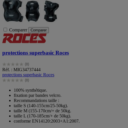
Comparer
Comparer
protections superbasic Roces
(0)
0.0
Réf. : MIG34737444
sur
protections superbasic Roces
5
(0)
étoiles.
0.0
sur
100% synthétique.
5
fixation par bandes velcro.
étoiles.
Recommandations taille :
taille S (140-155cm/25-50kg).
taille M (155-170cm/+ de 50kg.
taille L (170-185cm/+ de 50kg).
conforme EN14120:2003+A1:2007.