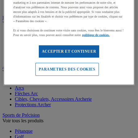
Accessoires vélos
marketing et à nos partenaires internet de mesurer les performances de notre site, et
Râteliers de vélos
d'analyser vos préférences de contenu. Nous pouvons ainsi vous proposer des articles
encore plus adaptés à vos besoins et de la publicité appropriée. Si vous souhaitez plus
d'informations sur les finalités et choisir vos préférences par type de cookies, cliquez sur
Randonnée et Camping
« Paramètres des cookies ».
Voir tous les produits
Et si vous choisissez de continuer votre visite sans cookies, vous êtes le bienvenu aussi !
Sacs à dos Randonnée
Pour en savoir plus, vous pouvez aussi consulter notre
politique de cookies.
Bâtons de Marche et Randonnée
Couchage Camping
Eclairage pour Randonnée
ACCEPTER ET CONTINUER
Tentes, Accessoires Camping
Archerie et Tir
PARAMETRES DES COOKIES
Voir tous les produits
Carabines laser
Arcs
Flèches Arc
Cibles, Chevalets, Accessoires Archerie
Protections Archer
Sports de Précision
Voir tous les produits
Pétanque
Golf