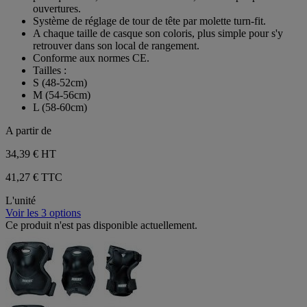
étoiles.
ouvertures.
Système de réglage de tour de tête par molette turn-fit.
A chaque taille de casque son coloris, plus simple pour s'y
retrouver dans son local de rangement.
Conforme aux normes CE.
Tailles :
S (48-52cm)
M (54-56cm)
L (58-60cm)
A partir de
34,39 €
HT
41,27 € TTC
L'unité
Voir les 3 options
Ce produit n'est pas disponible actuellement.