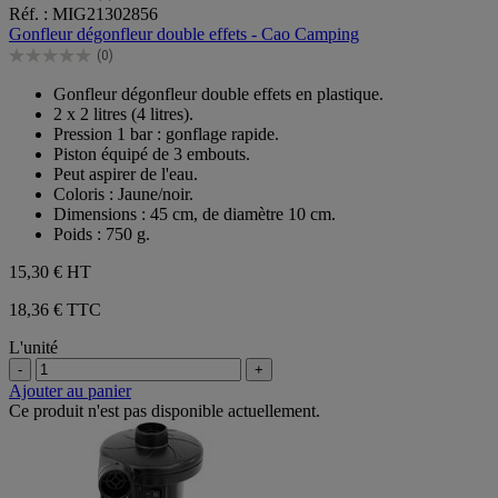
0.0
Réf. : MIG21302856
sur
Gonfleur dégonfleur double effets - Cao Camping
5
(0)
étoiles.
0.0
sur
Gonfleur dégonfleur double effets en plastique.
5
2 x 2 litres (4 litres).
étoiles.
Pression 1 bar : gonflage rapide.
Piston équipé de 3 embouts.
Peut aspirer de l'eau.
Coloris : Jaune/noir.
Dimensions : 45 cm, de diamètre 10 cm.
Poids : 750 g.
15,30 €
HT
18,36 € TTC
L'unité
-
+
Ajouter au panier
Ce produit n'est pas disponible actuellement.