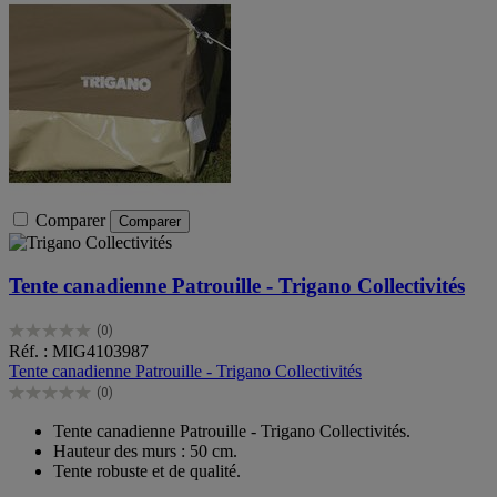
Comparer
Comparer
Tente canadienne Patrouille - Trigano Collectivités
(0)
0.0
Réf. : MIG4103987
sur
Tente canadienne Patrouille - Trigano Collectivités
5
(0)
étoiles.
0.0
sur
Tente canadienne Patrouille - Trigano Collectivités.
5
Hauteur des murs : 50 cm.
étoiles.
Tente robuste et de qualité.