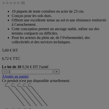
(0)
étoiles.
0.0
sur
10 piquets de tente cornières en acier de 23 cm.
5
Conçus pour les sols durs.
étoiles.
Offrent une excellente tenue au sol et une résistance renforcée
à l’arrachement.
Cette conception permet un ancrage stable, même sur des
terrains compacts ou difficiles.
Pour les acteurs du plein air, de l’événementiel, des
collectivités et des services techniques.
5,60 €
HT
6,72 € TTC
Le lot de 10
0,56 € HT l'unité
-
+
Ajouter au panier
Ce produit n'est pas disponible actuellement.