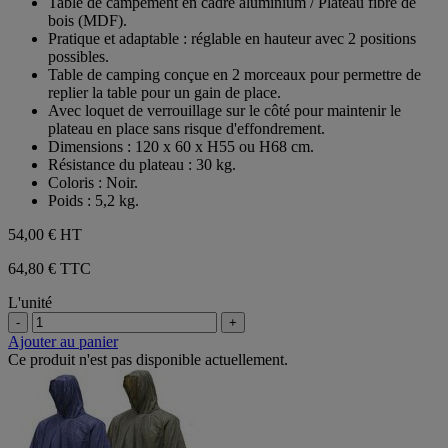
Table de campement en cadre aluminium / Plateau fibre de
5
bois (MDF).
étoiles.
Pratique et adaptable : réglable en hauteur avec 2 positions
possibles.
Table de camping conçue en 2 morceaux pour permettre de
replier la table pour un gain de place.
Avec loquet de verrouillage sur le côté pour maintenir le
plateau en place sans risque d'effondrement.
Dimensions : 120 x 60 x H55 ou H68 cm.
Résistance du plateau : 30 kg.
Coloris : Noir.
Poids : 5,2 kg.
54,00 €
HT
64,80 € TTC
L'unité
-
+
Ajouter au panier
Ce produit n'est pas disponible actuellement.