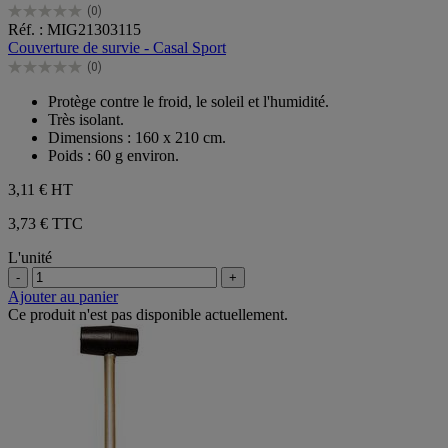
(0)
0.0
Réf. : MIG21303115
sur
Couverture de survie - Casal Sport
5
(0)
étoiles.
0.0
sur
Protège contre le froid, le soleil et l'humidité.
5
Très isolant.
étoiles.
Dimensions : 160 x 210 cm.
Poids : 60 g environ.
3,11 €
HT
3,73 € TTC
L'unité
-
+
Ajouter au panier
Ce produit n'est pas disponible actuellement.