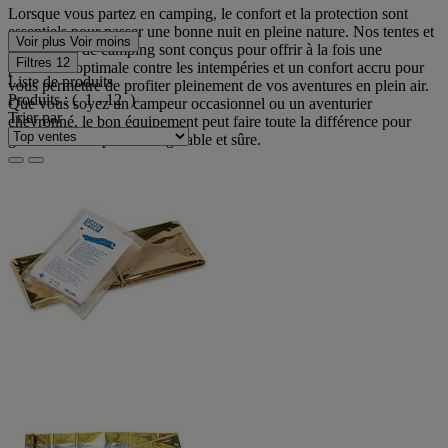
Lorsque vous partez en camping, le confort et la protection sont
essentiels pour passer une bonne nuit en pleine nature. Nos tentes et
Voir plus
Voir moins
accessoires de camping sont conçus pour offrir à la fois une
Filtres
12
protection optimale contre les intempéries et un confort accru pour
Liste de produits
vous permettre de profiter pleinement de vos aventures en plein air.
Produits :
( 1 - 12 )
Que vous soyez un campeur occasionnel ou un aventurier
Trier par
chevronné, le bon équipement peut faire toute la différence pour
garantir une expérience agréable et sûre.