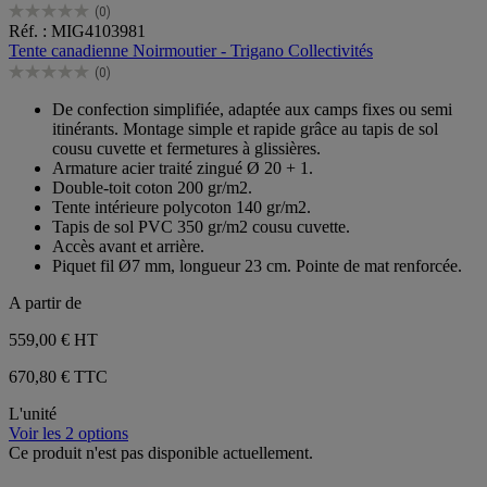
(0)
0.0
Réf. : MIG4103981
sur
Tente canadienne Noirmoutier - Trigano Collectivités
5
(0)
étoiles.
0.0
sur
De confection simplifiée, adaptée aux camps fixes ou semi
5
itinérants. Montage simple et rapide grâce au tapis de sol
étoiles.
cousu cuvette et fermetures à glissières.
Armature acier traité zingué Ø 20 + 1.
Double-toit coton 200 gr/m2.
Tente intérieure polycoton 140 gr/m2.
Tapis de sol PVC 350 gr/m2 cousu cuvette.
Accès avant et arrière.
Piquet fil Ø7 mm, longueur 23 cm. Pointe de mat renforcée.
A partir de
559,00 €
HT
670,80 € TTC
L'unité
Voir les 2 options
Ce produit n'est pas disponible actuellement.