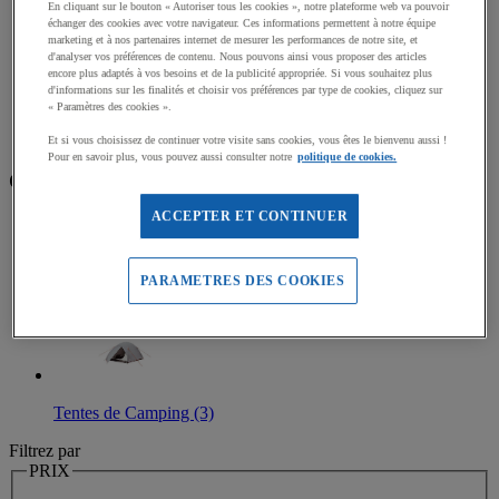
En cliquant sur le bouton « Autoriser tous les cookies », notre plateforme web va pouvoir
Mallettes et coffrets d’orientation
échanger des cookies avec votre navigateur. Ces informations permettent à notre équipe
Accessoires Course d'orientation
marketing et à nos partenaires internet de mesurer les performances de notre site, et
d'analyser vos préférences de contenu. Nous pouvons ainsi vous proposer des articles
encore plus adaptés à vos besoins et de la publicité appropriée. Si vous souhaitez plus
Accueil
d'informations sur les finalités et choisir vos préférences par type de cookies, cliquez sur
Sports outdoor
« Paramètres des cookies ».
Randonnée et Camping
Tentes, Accessoires Camping
Et si vous choisissez de continuer votre visite sans cookies, vous êtes le bienvenu aussi !
Pour en savoir plus, vous pouvez aussi consulter notre
politique de cookies.
Catégories
ACCEPTER ET CONTINUER
PARAMETRES DES COOKIES
Accessoires Randonnée (7)
Tentes de Camping (3)
Filtrez par
PRIX