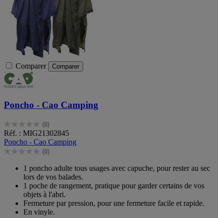
Comparer
Comparer
Poncho - Cao Camping
(0)
0.0
Réf. : MIG21302845
sur
Poncho - Cao Camping
5
(0)
étoiles.
0.0
sur
1 poncho adulte tous usages avec capuche, pour rester au sec
5
lors de vos balades.
étoiles.
1 poche de rangement, pratique pour garder certains de vos
objets à l'abri.
Fermeture par pression, pour une fermeture facile et rapide.
En vinyle.