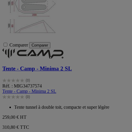
Comparer
Comparer
Tente - Camp - Minima 2 SL
(0)
0.0
Réf. : MIG34737574
sur
Tente - Camp - Minima 2 SL
5
(0)
étoiles.
0.0
sur
Tente tunnel à double toit, compacte et super légère
5
étoiles.
259,00 €
HT
310,80 € TTC