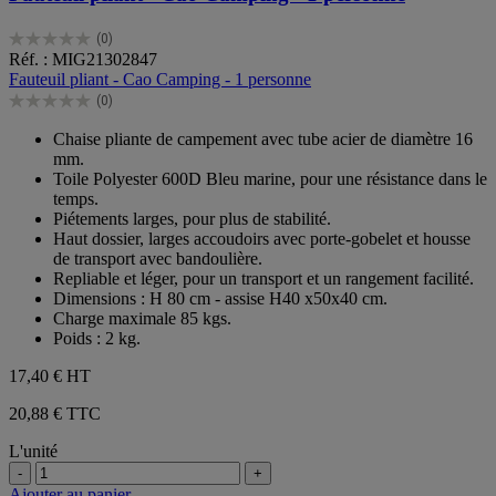
(0)
0.0
Réf. : MIG21302847
sur
Fauteuil pliant - Cao Camping - 1 personne
5
(0)
étoiles.
0.0
sur
Chaise pliante de campement avec tube acier de diamètre 16
5
mm.
étoiles.
Toile Polyester 600D Bleu marine, pour une résistance dans le
temps.
Piétements larges, pour plus de stabilité.
Haut dossier, larges accoudoirs avec porte-gobelet et housse
de transport avec bandoulière.
Repliable et léger, pour un transport et un rangement facilité.
Dimensions : H 80 cm - assise H40 x50x40 cm.
Charge maximale 85 kgs.
Poids : 2 kg.
17,40 €
HT
20,88 € TTC
L'unité
-
+
Ajouter au panier