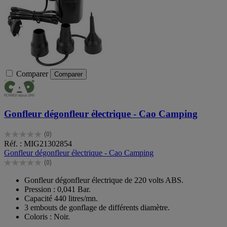
Comparer
Comparer
Gonfleur dégonfleur électrique - Cao Camping
(0)
0.0
Réf. : MIG21302854
sur
Gonfleur dégonfleur électrique - Cao Camping
5
(0)
étoiles.
0.0
sur
Gonfleur dégonfleur électrique de 220 volts ABS.
5
Pression : 0,041 Bar.
étoiles.
Capacité 440 litres/mn.
3 embouts de gonflage de différents diamètre.
Coloris : Noir.