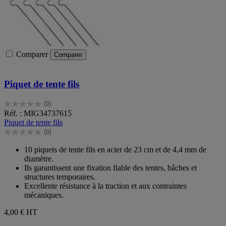
Comparer
Comparer
Piquet de tente fils
(0)
0.0
Réf. : MIG34737615
sur
Piquet de tente fils
5
(0)
étoiles.
0.0
sur
10 piquets de tente fils en acier de 23 cm et de 4,4 mm de
5
diamètre.
étoiles.
Ils garantissent une fixation fiable des tentes, bâches et
structures temporaires.
Excellente résistance à la traction et aux contraintes
mécaniques.
4,00 €
HT