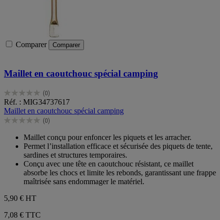
Comparer
Comparer
Maillet en caoutchouc spécial camping
(0)
0.0
Réf. : MIG34737617
sur
Maillet en caoutchouc spécial camping
5
(0)
étoiles.
0.0
sur
Maillet conçu pour enfoncer les piquets et les arracher.
5
Permet l’installation efficace et sécurisée des piquets de tente,
étoiles.
sardines et structures temporaires.
Conçu avec une tête en caoutchouc résistant, ce maillet
absorbe les chocs et limite les rebonds, garantissant une frappe
maîtrisée sans endommager le matériel.
5,90 €
HT
7,08 € TTC