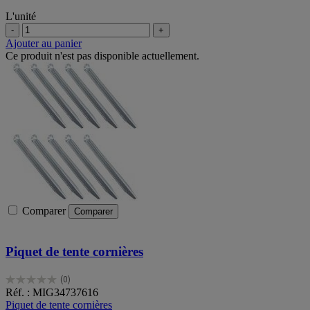
L'unité
-
+
Ajouter au panier
Ce produit n'est pas disponible actuellement.
Comparer
Comparer
Piquet de tente cornières
(0)
0.0
Réf. : MIG34737616
sur
Piquet de tente cornières
5