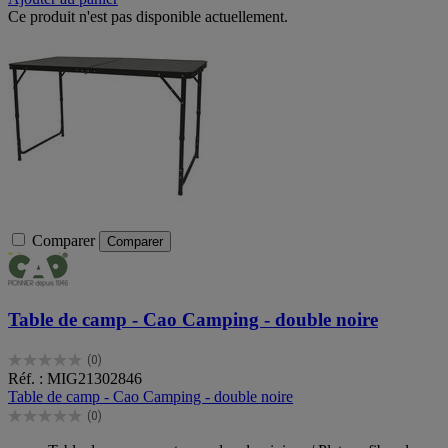
Ce produit n'est pas disponible actuellement.
Comparer
Comparer
Table de camp - Cao Camping - double noire
(0)
0.0
Réf. : MIG21302846
sur
Table de camp - Cao Camping - double noire
5
(0)
étoiles.
0.0
sur