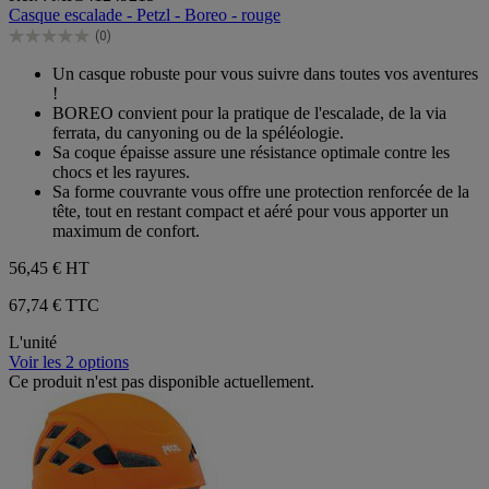
sur
Casque escalade - Petzl - Boreo - rouge
5
(0)
étoiles.
0.0
sur
Un casque robuste pour vous suivre dans toutes vos aventures
5
!
étoiles.
BOREO convient pour la pratique de l'escalade, de la via
ferrata, du canyoning ou de la spéléologie.
Sa coque épaisse assure une résistance optimale contre les
chocs et les rayures.
Sa forme couvrante vous offre une protection renforcée de la
tête, tout en restant compact et aéré pour vous apporter un
maximum de confort.
56,45 €
HT
67,74 € TTC
L'unité
Voir les 2 options
Ce produit n'est pas disponible actuellement.