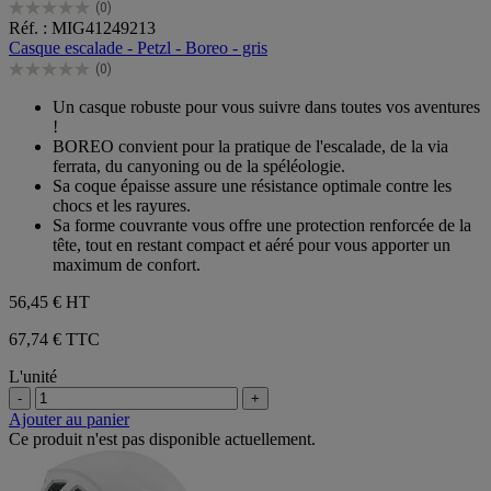
(0)
0.0
Réf. : MIG41249213
sur
Casque escalade - Petzl - Boreo - gris
5
(0)
étoiles.
0.0
sur
Un casque robuste pour vous suivre dans toutes vos aventures
5
!
étoiles.
BOREO convient pour la pratique de l'escalade, de la via
ferrata, du canyoning ou de la spéléologie.
Sa coque épaisse assure une résistance optimale contre les
chocs et les rayures.
Sa forme couvrante vous offre une protection renforcée de la
tête, tout en restant compact et aéré pour vous apporter un
maximum de confort.
56,45 €
HT
67,74 € TTC
L'unité
-
+
Ajouter au panier
Ce produit n'est pas disponible actuellement.