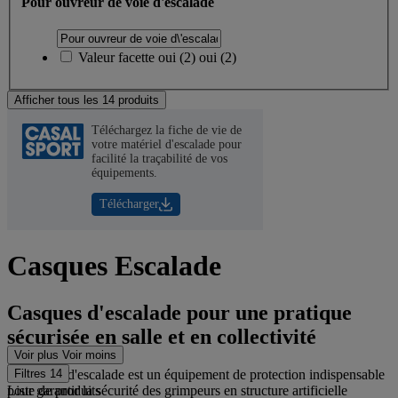
Pour ouvreur de voie d'escalade
Valeur facette
oui
(
2
)
oui
(2)
Afficher tous les 14 produits
Téléchargez la fiche de vie de
votre matériel d'escalade pour
facilité la traçabilité de vos
équipements.
Télécharger
Casques Escalade
Casques d'escalade pour une pratique
sécurisée en salle et en collectivité
Voir plus
Voir moins
Le casque d'escalade est un équipement de protection indispensable
Filtres
14
pour garantir la sécurité des grimpeurs en structure artificielle
Liste de produits