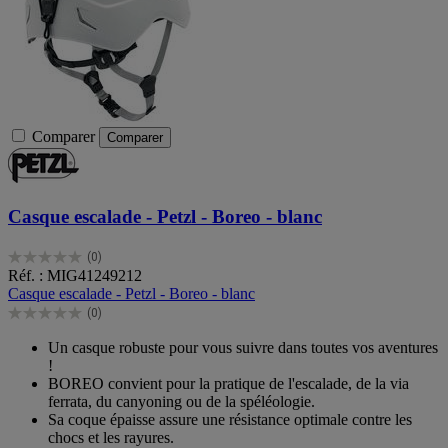
Comparer
Comparer
Casque escalade - Petzl - Boreo - blanc
(0)
0.0
Réf. : MIG41249212
sur
Casque escalade - Petzl - Boreo - blanc
5
(0)
étoiles.
0.0
sur
Un casque robuste pour vous suivre dans toutes vos aventures
5
!
étoiles.
BOREO convient pour la pratique de l'escalade, de la via
ferrata, du canyoning ou de la spéléologie.
Sa coque épaisse assure une résistance optimale contre les
chocs et les rayures.