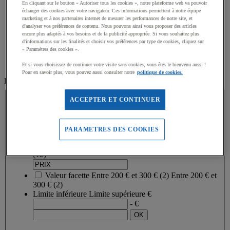
En cliquant sur le bouton « Autoriser tous les cookies », notre plateforme web va pouvoir
Mallettes et coffrets d’orientation
échanger des cookies avec votre navigateur. Ces informations permettent à notre équipe
Accessoires Course d'orientation
marketing et à nos partenaires internet de mesurer les performances de notre site, et
d'analyser vos préférences de contenu. Nous pouvons ainsi vous proposer des articles
encore plus adaptés à vos besoins et de la publicité appropriée. Si vous souhaitez plus
Accueil
d'informations sur les finalités et choisir vos préférences par type de cookies, cliquez sur
Sports outdoor
« Paramètres des cookies ».
Escalade
Casques Escalade
Et si vous choisissez de continuer votre visite sans cookies, vous êtes le bienvenu aussi !
Pour en savoir plus, vous pouvez aussi consulter notre
politique de cookies.
Filtrez par
PRIX
ACCEPTER ET CONTINUER
PRIX
PARAMETRES DES COOKIES
Valeur facette
Moins de 100 €
(
12
)
Moins de 100 €
(12)
Valeur facette
Entre 200 € et 300 €
(
2
)
Entre 200 € et
300 €
(2)
Limite inférieure
Limite supérieure
€
- €