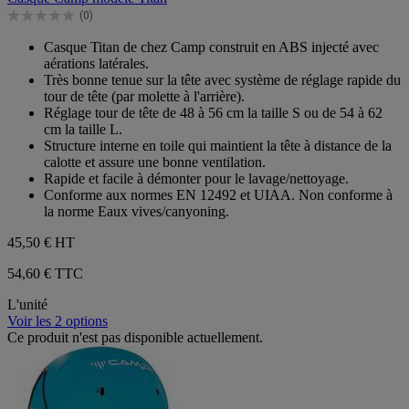
5
(0)
étoiles.
0.0
sur
Casque Titan de chez Camp construit en ABS injecté avec
5
aérations latérales.
étoiles.
Très bonne tenue sur la tête avec système de réglage rapide du
tour de tête (par molette à l'arrière).
Réglage tour de tête de 48 à 56 cm la taille S ou de 54 à 62
cm la taille L.
Structure interne en toile qui maintient la tête à distance de la
calotte et assure une bonne ventilation.
Rapide et facile à démonter pour le lavage/nettoyage.
Conforme aux normes EN 12492 et UIAA. Non conforme à
la norme Eaux vives/canyoning.
45,50 €
HT
54,60 € TTC
L'unité
Voir les 2 options
Ce produit n'est pas disponible actuellement.