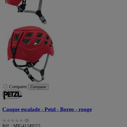
Comparer
Comparer
Casque escalade - Petzl - Boreo - rouge
(0)
0.0
Réf. : MIG41249215