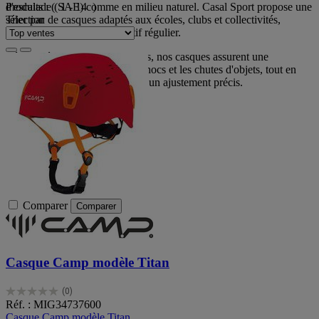
d'escalade (SAE) comme en milieu naturel. Casal Sport propose une
Produits :
( 1 - 14 )
sélection de casques adaptés aux écoles, clubs et collectivités,
Trier par
conçus pour un usage collectif régulier.
Légers, résistants et confortables, nos casques assurent une
protection optimale contre les chocs et les chutes d'objets, tout en
offrant une bonne ventilation et un ajustement précis.
Comparer
Comparer
Casque Camp modèle Titan
(0)
0.0
Réf. : MIG34737600
sur
Casque Camp modèle Titan