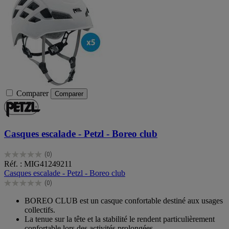
Comparer
Comparer
Casques escalade - Petzl - Boreo club
(0)
0.0
Réf. : MIG41249211
sur
Casques escalade - Petzl - Boreo club
5
(0)
étoiles.
0.0
sur
BOREO CLUB est un casque confortable destiné aux usages
5
collectifs.
étoiles.
La tenue sur la tête et la stabilité le rendent particulièrement
confortable lors des activités prolongées.