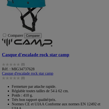
Comparer
Comparer
Casque d'escalade rock star camp
(0)
0.0
Réf. : MIG34737628
sur
Casque d'escalade rock star camp
5
(0)
étoiles.
0.0
sur
Fermeture par attache rapide.
5
Réglable toutes tailles de 54 à 62 cm.
étoiles.
Poids : 410 g.
Très bon rapport qualité/prix.
Normes CE et UIAA Conforme aux normes EN 12492 et
UIAA.