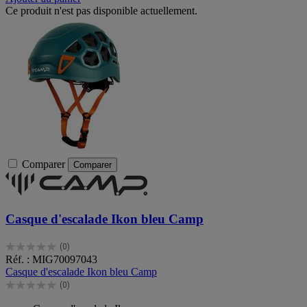
Ce produit n'est pas disponible actuellement.
Comparer
Comparer
Casque d'escalade Ikon bleu Camp
(0)
0.0
Réf. : MIG70097043
sur
Casque d'escalade Ikon bleu Camp
5
(0)
étoiles.
0.0
sur