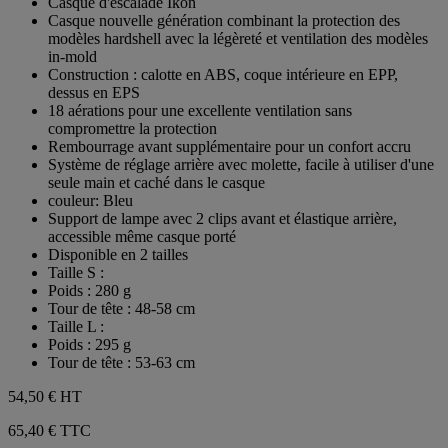
Casque d'escalade Ikon
5
Casque nouvelle génération combinant la protection des
étoiles.
modèles hardshell avec la légèreté et ventilation des modèles
in-mold
Construction : calotte en ABS, coque intérieure en EPP,
dessus en EPS
18 aérations pour une excellente ventilation sans
compromettre la protection
Rembourrage avant supplémentaire pour un confort accru
Système de réglage arrière avec molette, facile à utiliser d'une
seule main et caché dans le casque
couleur: Bleu
Support de lampe avec 2 clips avant et élastique arrière,
accessible même casque porté
Disponible en 2 tailles
Taille S :
Poids : 280 g
Tour de tête : 48-58 cm
Taille L :
Poids : 295 g
Tour de tête : 53-63 cm
54,50 €
HT
65,40 € TTC