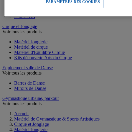
Massues GR
PARAMETRES DES COOKIES
Cerceaux GR
Rubans GR
Cordes GR
Cirque et Jonglage
Voir tous les produits
Matériel Jonglerie
Matériel de cirque
Matériel d'Equilibre Cirque
Kits découverte Arts du Cirque
Equipement salle de Danse
Voir tous les produits
Barres de Danse
Miroirs de Danse
Gymnastique urbaine, parkour
Voir tous les produits
Accueil
Matériel de Gymnastique & Sports Artistiques
Cirque et Jonglage
Matériel Jonglerie