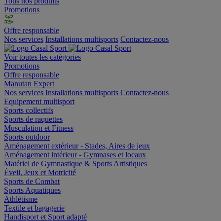
Tous nos produits
Promotions
Offre responsable
Nos services
Installations multisports
Contactez-nous
Voir toutes les catégories
Promotions
Offre responsable
Manutan Expert
Nos services
Installations multisports
Contactez-nous
Equipement multisport
Sports collectifs
Sports de raquettes
Musculation et Fitness
Sports outdoor
Aménagement extérieur - Stades, Aires de jeux
Aménagement intérieur - Gymnases et locaux
Matériel de Gymnastique & Sports Artistiques
Éveil, Jeux et Motricité
Sports de Combat
Sports Aquatiques
Athlétisme
Textile et bagagerie
Handisport et Sport adapté