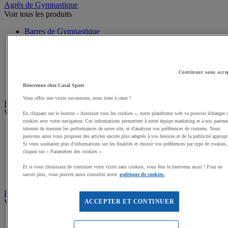
Agrès de Gymnastique
Voir tous les produits
Barres de Gymnastique
Poutres Gymnastique
Plinths, Tables de saut Gymnastique
Trampolines Gymnastique
Maniques de Gymnastique
Continuer sans acce
Tremplins Gymnastique
Magnésie Gymnastique
Bienvenue chez Casal Sport
Vous offrir une visite sur-mesure, nous tient à cœur !
Equipement Gymnastique indispensable
Voir tous les produits
En cliquant sur le bouton « Autoriser tous les cookies », notre plateforme web va pouvoir échanger 
cookies avec votre navigateur. Ces informations permettent à notre équipe marketing et à nos partena
Tapis de Gymnastique
internet de mesurer les performances de notre site, et d'analyser vos préférences de contenu. Nous
pouvons ainsi vous proposer des articles encore plus adaptés à vos besoins et de la publicité appropr
Matelas Gymnastique
Si vous souhaitez plus d'informations sur les finalités et choisir vos préférences par type de cookies,
Pistes, Chemins de Gymnastique
cliquez sur « Paramètres des cookies ».
Modules de Gymnastique
Praticables, Aires évolution Gymnastique
Et si vous choisissez de continuer votre visite sans cookies, vous êtes le bienvenu aussi ! Pour en
Matériel Gymnastique gonflable
savoir plus, vous pouvez aussi consulter notre
politique de cookies.
Engins de GR - Gymnastique Rythmique
Voir tous les produits
ACCEPTER ET CONTINUER
Ballons GR