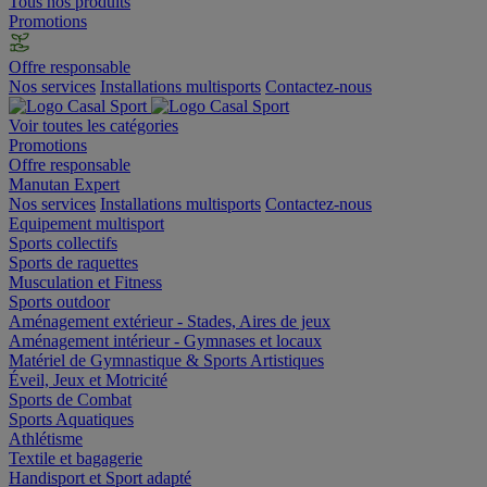
Tous nos produits
Promotions
Offre responsable
Nos services
Installations multisports
Contactez-nous
Voir toutes les catégories
Promotions
Offre responsable
Manutan Expert
Nos services
Installations multisports
Contactez-nous
Equipement multisport
Sports collectifs
Sports de raquettes
Musculation et Fitness
Sports outdoor
Aménagement extérieur - Stades, Aires de jeux
Aménagement intérieur - Gymnases et locaux
Matériel de Gymnastique & Sports Artistiques
Éveil, Jeux et Motricité
Sports de Combat
Sports Aquatiques
Athlétisme
Textile et bagagerie
Handisport et Sport adapté