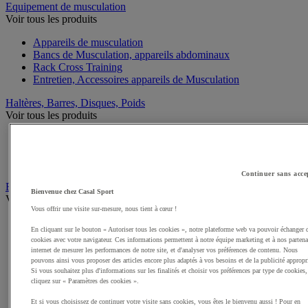
Equipement de musculation
Voir tous les produits
Appareils de musculation
Bancs de Musculation, appareils abdominaux
Rack Cross Training
Entretien, Accessoires appareils de Musculation
Haltères, Barres, Disques, Poids
Voir tous les produits
Haltères Musculation et Fitness
Poids Musculation et Fitness
Barres Musculation et Fitness
Continuer sans acce
Equipement de Fitness et Cross training
Bienvenue chez Casal Sport
Voir tous les produits
Vous offrir une visite sur-mesure, nous tient à cœur !
Kettlebell
En cliquant sur le bouton « Autoriser tous les cookies », notre plateforme web va pouvoir échanger 
Tapis de sol pour le Fitness
cookies avec votre navigateur. Ces informations permettent à notre équipe marketing et à nos partena
Cordes à sauter
internet de mesurer les performances de notre site, et d'analyser vos préférences de contenu. Nous
Steps
pouvons ainsi vous proposer des articles encore plus adaptés à vos besoins et de la publicité appropr
Elastiques et Sangles de Musculation et Fitness
Si vous souhaitez plus d'informations sur les finalités et choisir vos préférences par type de cookies,
cliquez sur « Paramètres des cookies ».
Swiss ball
Médecine balls et Sacs lestés
Et si vous choisissez de continuer votre visite sans cookies, vous êtes le bienvenu aussi ! Pour en