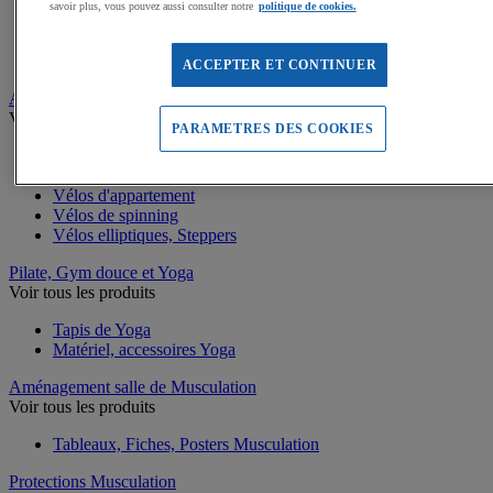
Battle rope
savoir plus, vous pouvez aussi consulter notre
politique de cookies.
Appareils abdominaux
Supports pompes
Bracelets lestés de Fitness
ACCEPTER ET CONTINUER
Appareils Fitness et Cardio training
Voir tous les produits
PARAMETRES DES COOKIES
Rameurs et SkiErg
Tapis de course
Vélos d'appartement
Vélos de spinning
Vélos elliptiques, Steppers
Pilate, Gym douce et Yoga
Voir tous les produits
Tapis de Yoga
Matériel, accessoires Yoga
Aménagement salle de Musculation
Voir tous les produits
Tableaux, Fiches, Posters Musculation
Protections Musculation