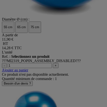
Diamètre Ø (cm) :
55 cm
65 cm
75 cm
A partir de
11,90 €
HT
14,28 €
TTC
L'unité
Ref. :
Sélectionnez un produit
???MI2319_POPIN_ASSEMBLY_DISABLED???
-
+
Ajouter au panier
Ce produit n'est pas disponible actuellement.
Quantité minimum de commande : 1
Besoin d'un devis ?