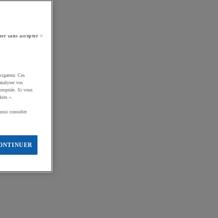
er sans accepter >
vigateur. Ces
analyser vos
propriée. Si vous
kies ».
ussi consulter
ONTINUER