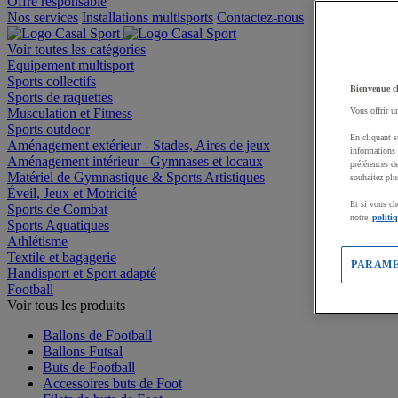
Offre responsable
Nos services
Installations multisports
Contactez-nous
Voir toutes les catégories
Equipement multisport
Sports collectifs
Bienvenue c
Sports de raquettes
Musculation et Fitness
Vous offrir u
Sports outdoor
En cliquant s
Aménagement extérieur - Stades, Aires de jeux
informations 
Aménagement intérieur - Gymnases et locaux
préférences d
Matériel de Gymnastique & Sports Artistiques
souhaitez plu
Éveil, Jeux et Motricité
Et si vous ch
Sports de Combat
notre
politi
Sports Aquatiques
Athlétisme
Textile et bagagerie
PARAME
Handisport et Sport adapté
Football
Voir tous les produits
Ballons de Football
Ballons Futsal
Buts de Football
Accessoires buts de Foot