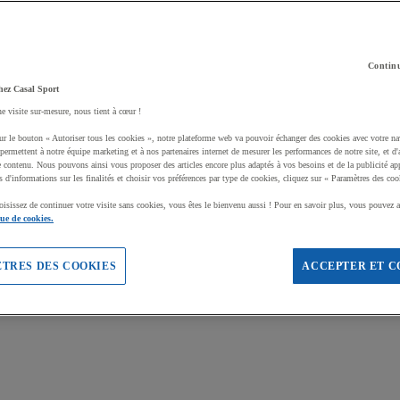
Continu
hez Casal Sport
ne visite sur-mesure, nous tient à cœur !
ur le bouton « Autoriser tous les cookies », notre plateforme web va pouvoir échanger des cookies avec votre na
permettent à notre équipe marketing et à nos partenaires internet de mesurer les performances de notre site, et d'
e contenu. Nous pouvons ainsi vous proposer des articles encore plus adaptés à vos besoins et de la publicité ap
s d'informations sur les finalités et choisir vos préférences par type de cookies, cliquez sur « Paramètres des coo
oisissez de continuer votre visite sans cookies, vous êtes le bienvenu aussi ! Pour en savoir plus, vous pouvez a
que de cookies.
TRES DES COOKIES
ACCEPTER ET C