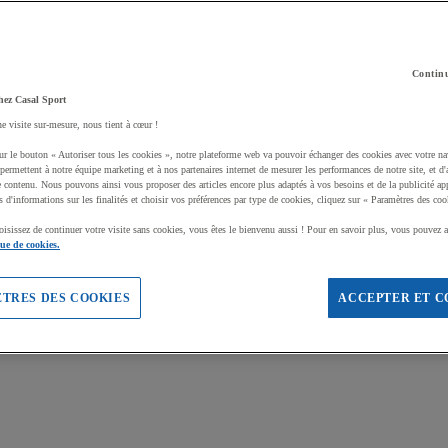
Continu
hez Casal Sport
ne visite sur-mesure, nous tient à cœur !
ur le bouton « Autoriser tous les cookies », notre plateforme web va pouvoir échanger des cookies avec votre na
permettent à notre équipe marketing et à nos partenaires internet de mesurer les performances de notre site, et d'
e contenu. Nous pouvons ainsi vous proposer des articles encore plus adaptés à vos besoins et de la publicité ap
s d'informations sur les finalités et choisir vos préférences par type de cookies, cliquez sur « Paramètres des coo
oisissez de continuer votre visite sans cookies, vous êtes le bienvenu aussi ! Pour en savoir plus, vous pouvez a
que de cookies.
TRES DES COOKIES
ACCEPTER ET C