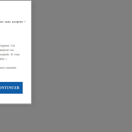
er sans accepter >
vigateur. Ces
analyser vos
propriée. Si vous
kies ».
ussi consulter
ONTINUER