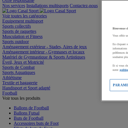
Offre responsable
Nos services
Installations multisports
Contactez-nous
Voir toutes les catégories
Equipement multisport
Sports collectifs
Bienvenue c
Sports de raquettes
Musculation et Fitness
Vous offrir u
Sports outdoor
En cliquant s
Aménagement extérieur - Stades, Aires de jeux
informations 
Aménagement intérieur - Gymnases et locaux
préférences d
Matériel de Gymnastique & Sports Artistiques
souhaitez plu
Éveil, Jeux et Motricité
Et si vous ch
Sports de Combat
notre
politi
Sports Aquatiques
Athlétisme
Textile et bagagerie
PARAME
Handisport et Sport adapté
Football
Voir tous les produits
Ballons de Football
Ballons Futsal
Buts de Football
Accessoires buts de Foot