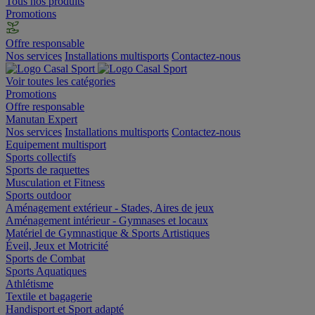
Tous nos produits
Promotions
Offre responsable
Nos services
Installations multisports
Contactez-nous
Voir toutes les catégories
Promotions
Offre responsable
Manutan Expert
Nos services
Installations multisports
Contactez-nous
Equipement multisport
Sports collectifs
Sports de raquettes
Musculation et Fitness
Sports outdoor
Aménagement extérieur - Stades, Aires de jeux
Aménagement intérieur - Gymnases et locaux
Matériel de Gymnastique & Sports Artistiques
Éveil, Jeux et Motricité
Sports de Combat
Sports Aquatiques
Athlétisme
Textile et bagagerie
Handisport et Sport adapté