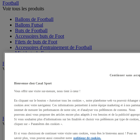
Football
Voir tous les produits
Ballons de Football
Ballons Futsal
Buts de Football
Accessoires buts de Foot
Filets de buts de Foot
Accessoires d'entrainement de Football
Mini buts de Foot
Basketball
Voir tous les produits
Continuer sans acce
Ballons de Basket
Bienvenue chez Casal Sport
Accessoires entrainement de Basket
Filets, cercles de Basket pour paniers
Vous offrir une visite sur-mesure, nous tient à cœur !
Panneaux de Basket
En cliquant sur le bouton « Autoriser tous les cookies », notre plateforme web va pouvoir échanger 
Accessoires terrain de Basket
cookies avec votre navigateur. Ces informations permettent à notre équipe marketing et à nos partena
Paniers de Basket, buts de Basket
internet de mesurer les performances de notre site, et d'analyser vos préférences de contenu. Nous
pouvons ainsi vous proposer des articles encore plus adaptés à vos besoins et de la publicité appropr
Handball
Si vous souhaitez plus d'informations sur les finalités et choisir vos préférences par type de cookies,
Voir tous les produits
cliquez sur « Paramètres des cookies ».
Et si vous choisissez de continuer votre visite sans cookies, vous êtes le bienvenu aussi ! Pour en
Ballons de Handball
savoir plus, vous pouvez aussi consulter notre
politique de cookies.