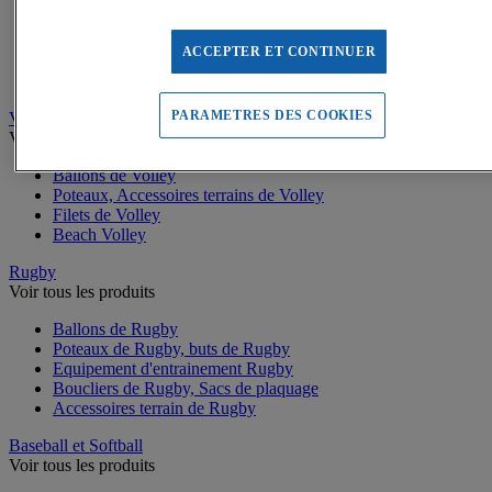
Buts de Handball
Filets de but de Hand
Accessoires d'entrainement de Handball
ACCEPTER ET CONTINUER
Accessoires buts de Hand
Sandball
PARAMETRES DES COOKIES
Volleyball
Voir tous les produits
Ballons de Volley
Poteaux, Accessoires terrains de Volley
Filets de Volley
Beach Volley
Rugby
Voir tous les produits
Ballons de Rugby
Poteaux de Rugby, buts de Rugby
Equipement d'entrainement Rugby
Boucliers de Rugby, Sacs de plaquage
Accessoires terrain de Rugby
Baseball et Softball
Voir tous les produits