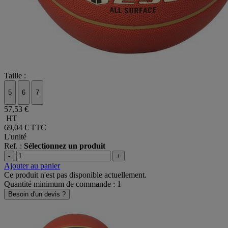
Taille :
5
6
7
57,53 €
HT
69,04 €
TTC
L'unité
Ref. :
Sélectionnez un produit
-
+
Ajouter au panier
Ce produit n'est pas disponible actuellement.
Quantité minimum de commande : 1
Besoin d'un devis ?