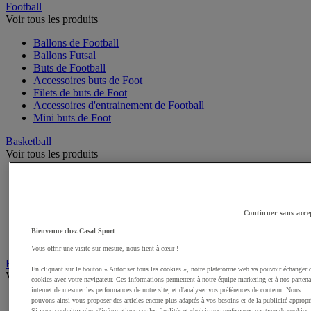
Football
Voir tous les produits
Ballons de Football
Ballons Futsal
Buts de Football
Accessoires buts de Foot
Filets de buts de Foot
Accessoires d'entrainement de Football
Mini buts de Foot
Basketball
Voir tous les produits
Ballons de Basket
Accessoires entrainement de Basket
Filets, cercles de Basket pour paniers
Panneaux de Basket
Continuer sans acce
Accessoires terrain de Basket
Bienvenue chez Casal Sport
Paniers de Basket, buts de Basket
Vous offrir une visite sur-mesure, nous tient à cœur !
Handball
En cliquant sur le bouton « Autoriser tous les cookies », notre plateforme web va pouvoir échanger 
Voir tous les produits
cookies avec votre navigateur. Ces informations permettent à notre équipe marketing et à nos partena
internet de mesurer les performances de notre site, et d'analyser vos préférences de contenu. Nous
Ballons de Handball
pouvons ainsi vous proposer des articles encore plus adaptés à vos besoins et de la publicité appropr
Si vous souhaitez plus d'informations sur les finalités et choisir vos préférences par type de cookies,