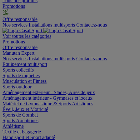
Tous nos produits
Promotions
Offre responsable
Nos services
Installations multisports
Contactez-nous
Voir toutes les catégories
Promotions
Offre responsable
Manutan Expert
Nos services
Installations multisports
Contactez-nous
Equipement multisport
Sports collectifs
Sports de raquettes
Musculation et Fitness
Sports outdoor
Aménagement extérieur - Stades, Aires de jeux
Aménagement intérieur - Gymnases et locaux
Matériel de Gymnastique & Sports Artistiques
Éveil, Jeux et Motricité
Sports de Combat
Sports Aquatiques
Athlétisme
Textile et bagagerie
Handisport et Sport adapté