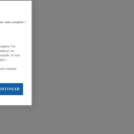
er sans accepter >
vigateur. Ces
analyser vos
propriée. Si vous
kies ».
ussi consulter
ONTINUER