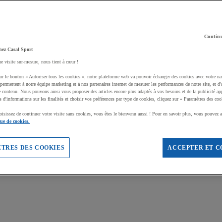
Continu
hez Casal Sport
ne visite sur-mesure, nous tient à cœur !
ur le bouton « Autoriser tous les cookies », notre plateforme web va pouvoir échanger des cookies avec votre na
permettent à notre équipe marketing et à nos partenaires internet de mesurer les performances de notre site, et d'
e contenu. Nous pouvons ainsi vous proposer des articles encore plus adaptés à vos besoins et de la publicité ap
s d'informations sur les finalités et choisir vos préférences par type de cookies, cliquez sur « Paramètres des coo
oisissez de continuer votre visite sans cookies, vous êtes le bienvenu aussi ! Pour en savoir plus, vous pouvez a
que de cookies.
TRES DES COOKIES
ACCEPTER ET C