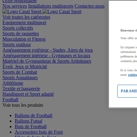
Offre responsable
Nos services
Installations multisports
Contactez-nous
Voir toutes les catégories
Equipement multisport
Sports collectifs
Bienvenue c
Sports de raquettes
Musculation et Fitness
Vous offrir u
Sports outdoor
En cliquant s
Aménagement extérieur - Stades, Aires de jeux
informations 
Aménagement intérieur - Gymnases et locaux
préférences d
Matériel de Gymnastique & Sports Artistiques
souhaitez plu
Éveil, Jeux et Motricité
Et si vous ch
Sports de Combat
notre
politi
Sports Aquatiques
Athlétisme
Textile et bagagerie
PARAME
Handisport et Sport adapté
Football
Voir tous les produits
Ballons de Football
Ballons Futsal
Buts de Football
Accessoires buts de Foot