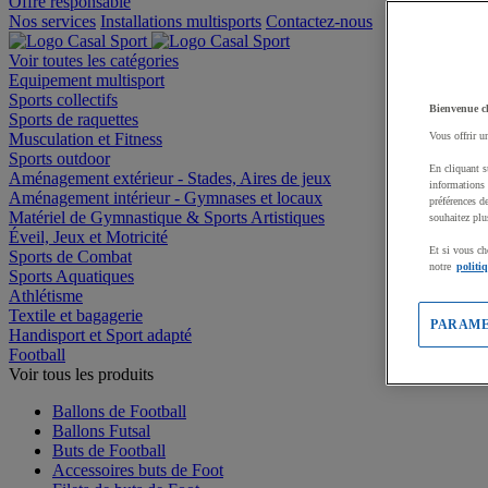
Offre responsable
Nos services
Installations multisports
Contactez-nous
Voir toutes les catégories
Equipement multisport
Sports collectifs
Bienvenue c
Sports de raquettes
Musculation et Fitness
Vous offrir u
Sports outdoor
En cliquant s
Aménagement extérieur - Stades, Aires de jeux
informations 
Aménagement intérieur - Gymnases et locaux
préférences d
Matériel de Gymnastique & Sports Artistiques
souhaitez plu
Éveil, Jeux et Motricité
Et si vous ch
Sports de Combat
notre
politi
Sports Aquatiques
Athlétisme
Textile et bagagerie
PARAME
Handisport et Sport adapté
Football
Voir tous les produits
Ballons de Football
Ballons Futsal
Buts de Football
Accessoires buts de Foot