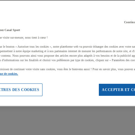
Continu
hez Casal Sport
ne visite sur-mesure, nous tient à cœur !
ur le bouton « Autoriser tous les cookies », notre plateforme web va pouvoir échanger des cookies avec votre na
permettent à notre équipe marketing et à nos partenaires internet de mesurer les performances de notre site, et d'
e contenu. Nous pouvons ainsi vous proposer des articles encore plus adaptés à vos besoins et de la publicité ap
s d'informations sur les finalités et choisir vos préférences par type de cookies, cliquez sur « Paramètres des coo
oisissez de continuer votre visite sans cookies, vous êtes le bienvenu aussi ! Pour en savoir plus, vous pouvez a
que de cookies.
TRES DES COOKIES
ACCEPTER ET C