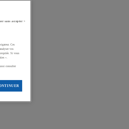
er sans accepter >
vigateur. Ces
analyser vos
propriée. Si vous
kies ».
ussi consulter
ONTINUER