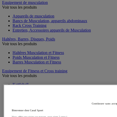
Equipement de musculation
Voir tous les produits
Appareils de musculation
Bancs de Musculation, appareils abdominaux
Rack Cross Training
Entretien, Accessoires appareils de Musculation
Haltères, Barres, Disques, Poids
Voir tous les produits
Haltères Musculation et Fitness
Poids Musculation et Fitness
Barres Musculation et Fitness
Equipement de Fitness et Cross training
Voir tous les produits
Kettlebell
Tapis de sol pour le Fitness
Cordes à sauter
Steps
Elastiques et Sangles de Musculation et Fitness
Continuer sans acce
Swiss ball
Bienvenue chez Casal Sport
Médecine balls et Sacs lestés
Vous offrir une visite sur-mesure, nous tient à cœur !