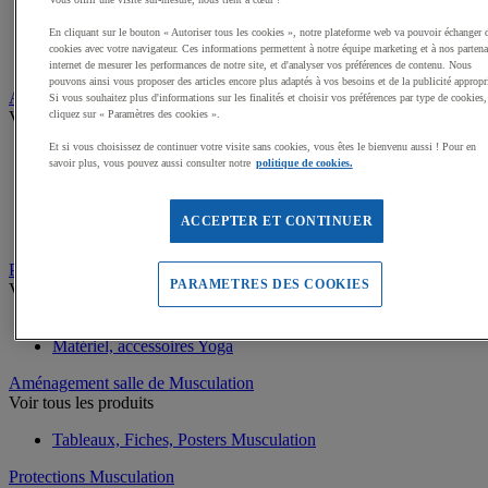
Battle rope
Appareils abdominaux
En cliquant sur le bouton « Autoriser tous les cookies », notre plateforme web va pouvoir échanger 
Supports pompes
cookies avec votre navigateur. Ces informations permettent à notre équipe marketing et à nos partena
Bracelets lestés de Fitness
internet de mesurer les performances de notre site, et d'analyser vos préférences de contenu. Nous
pouvons ainsi vous proposer des articles encore plus adaptés à vos besoins et de la publicité appropr
Appareils Fitness et Cardio training
Si vous souhaitez plus d'informations sur les finalités et choisir vos préférences par type de cookies,
Voir tous les produits
cliquez sur « Paramètres des cookies ».
Et si vous choisissez de continuer votre visite sans cookies, vous êtes le bienvenu aussi ! Pour en
Rameurs et SkiErg
savoir plus, vous pouvez aussi consulter notre
politique de cookies.
Tapis de course
Vélos d'appartement
Vélos de spinning
ACCEPTER ET CONTINUER
Vélos elliptiques, Steppers
Pilate, Gym douce et Yoga
PARAMETRES DES COOKIES
Voir tous les produits
Tapis de Yoga
Matériel, accessoires Yoga
Aménagement salle de Musculation
Voir tous les produits
Tableaux, Fiches, Posters Musculation
Protections Musculation