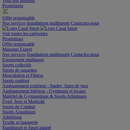
Tous nos produits
Promotions
Offre responsable
Nos services
Installations multisports
Contactez-nous
Voir toutes les catégories
Promotions
Offre responsable
Manutan Expert
Nos services
Installations multisports
Contactez-nous
Equipement multisport
Sports collectifs
Sports de raquettes
Musculation et Fitness
Sports outdoor
Aménagement extérieur - Stades, Aires de jeux
Aménagement intérieur - Gymnases et locaux
Matériel de Gymnastique & Sports Artistiques
Éveil, Jeux et Motricité
Sports de Combat
Sports Aquatiques
Athlétisme
Textile et bagagerie
Handisport et Sport adapté