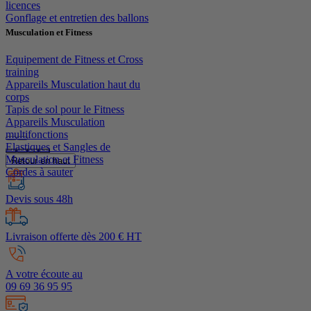
licences
Gonflage et entretien des ballons
Musculation et Fitness
Equipement de Fitness et Cross
training
Appareils Musculation haut du
corps
Tapis de sol pour le Fitness
Appareils Musculation
multifonctions
Elastiques et Sangles de
Musculation et Fitness
Retour en haut
Cordes à sauter
Devis sous 48h
Livraison offerte dès 200 € HT
A votre écoute au
09 69 36 95 95