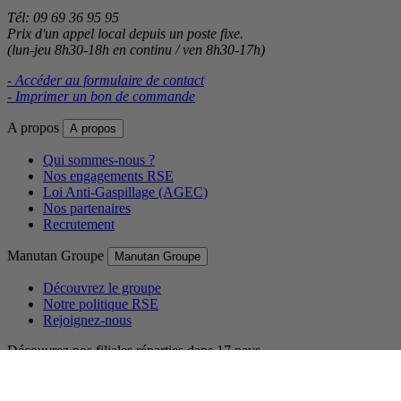
Tél: 09 69 36 95 95
Prix d'un appel local depuis un poste fixe.
(lun-jeu 8h30-18h en continu / ven 8h30-17h)
- Accéder au formulaire de contact
- Imprimer un bon de commande
A propos
A propos
Qui sommes-nous ?
Nos engagements RSE
Loi Anti-Gaspillage (AGEC)
Nos partenaires
Recrutement
Manutan Groupe
Manutan Groupe
Découvrez le groupe
Notre politique RSE
Rejoignez-nous
Découvrez nos filiales réparties dans 17 pays.