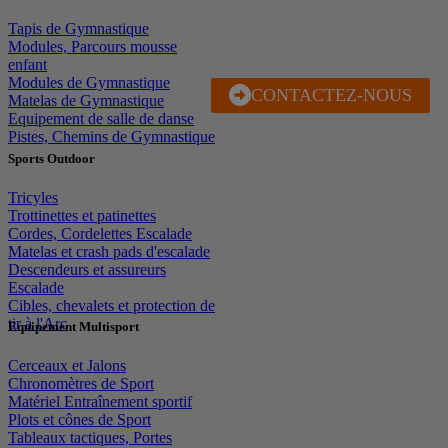
Tapis de Gymnastique
Modules, Parcours mousse
enfant
Modules de Gymnastique
CONTACTEZ-NOUS
J'EN PROFITE
Matelas de Gymnastique
Equipement de salle de danse
Pistes, Chemins de Gymnastique
Sports Outdoor
Tricyles
Trottinettes et patinettes
Cordes, Cordelettes Escalade
Matelas et crash pads d'escalade
Descendeurs et assureurs
Escalade
Cibles, chevalets et protection de
tir à l'Arc
Equipement Multisport
Cerceaux et Jalons
Chronomètres de Sport
Matériel Entraînement sportif
Plots et cônes de Sport
Tableaux tactiques, Portes