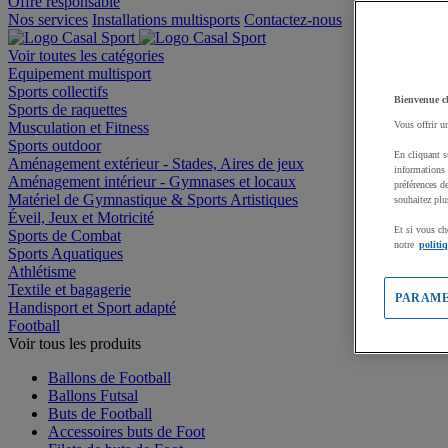
Offre responsable
Nos services
Installations multisports
Contactez-nous
Voir toutes les catégories
Equipement multisport
Sports collectifs
Bienvenue c
Sports de raquettes
Musculation et Fitness
Vous offrir u
Sports outdoor
En cliquant s
Aménagement extérieur - Stades, Aires de jeux
informations 
Aménagement intérieur - Gymnases et locaux
préférences d
Matériel de Gymnastique & Sports Artistiques
souhaitez plu
Éveil, Jeux et Motricité
Et si vous ch
Sports de Combat
notre
politi
Sports Aquatiques
Athlétisme
Textile et bagagerie
PARAME
Handisport et Sport adapté
Football
Voir tous les produits
Ballons de Football
Ballons Futsal
Buts de Football
Accessoires buts de Foot