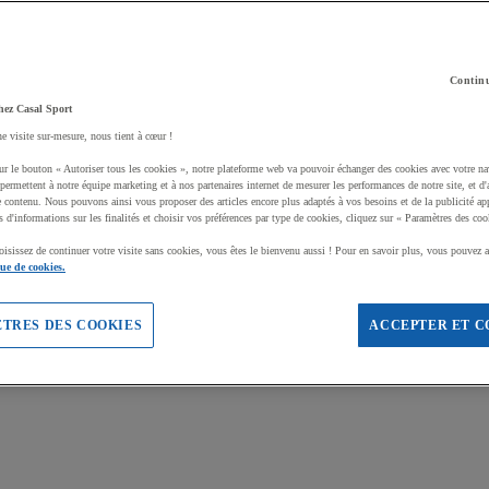
Continu
hez Casal Sport
ne visite sur-mesure, nous tient à cœur !
ur le bouton « Autoriser tous les cookies », notre plateforme web va pouvoir échanger des cookies avec votre na
permettent à notre équipe marketing et à nos partenaires internet de mesurer les performances de notre site, et d'
e contenu. Nous pouvons ainsi vous proposer des articles encore plus adaptés à vos besoins et de la publicité ap
s d'informations sur les finalités et choisir vos préférences par type de cookies, cliquez sur « Paramètres des coo
oisissez de continuer votre visite sans cookies, vous êtes le bienvenu aussi ! Pour en savoir plus, vous pouvez a
que de cookies.
TRES DES COOKIES
ACCEPTER ET C