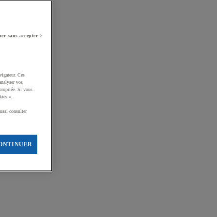
er sans accepter >
vigateur. Ces
analyser vos
propriée. Si vous
kies ».
ussi consulter
ONTINUER