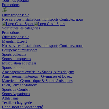
Tous nos produits
Promotions
Offre responsable
Nos services
Installations multisports
Contactez-nous
Voir toutes les catégories
Promotions
Offre responsable
Manutan Expert
Nos services
Installations multisports
Contactez-nous
Equipement multisport
Sports collectifs
Sports de raquettes
Musculation et Fitness
Sports outdoor
Aménagement extérieur - Stades, Aires de jeux
Aménagement intérieur - Gymnases et locaux
Matériel de Gymnastique & Sports Artistiques
Éveil, Jeux et Motricité
Sports de Combat
Sports Aquatiques
Athlétisme
Textile et bagagerie
Handisport et Sport adapté