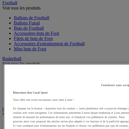
Football
Voir tous les produits
Ballons de Football
Ballons Futsal
Buts de Football
Accessoires buts de Foot
Filets de buts de Foot
Accessoires d'entrainement de Football
Mini buts de Foot
Basketball
Voir tous les produits
Ballons de Basket
Accessoires entrainement de Basket
Filets, cercles de Basket pour paniers
Continuer sans acce
Panneaux de Basket
Bienvenue chez Casal Sport
Accessoires terrain de Basket
Paniers de Basket, buts de Basket
Vous offrir une visite sur-mesure, nous tient à cœur !
Handball
En cliquant sur le bouton « Autoriser tous les cookies », notre plateforme web va pouvoir échanger 
cookies avec votre navigateur. Ces informations permettent à notre équipe marketing et à nos partena
Voir tous les produits
internet de mesurer les performances de notre site, et d'analyser vos préférences de contenu. Nous
pouvons ainsi vous proposer des articles encore plus adaptés à vos besoins et de la publicité appropr
Ballons de Handball
Si vous souhaitez plus d'informations sur les finalités et choisir vos préférences par type de cookies,