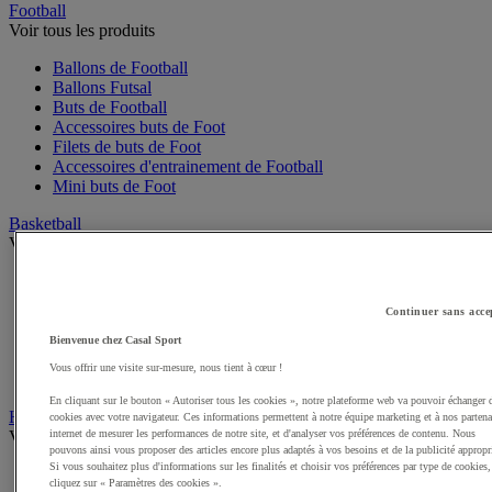
Football
Voir tous les produits
Ballons de Football
Ballons Futsal
Buts de Football
Accessoires buts de Foot
Filets de buts de Foot
Accessoires d'entrainement de Football
Mini buts de Foot
Basketball
Voir tous les produits
Ballons de Basket
Accessoires entrainement de Basket
Continuer sans acce
Filets, cercles de Basket pour paniers
Panneaux de Basket
Bienvenue chez Casal Sport
Accessoires terrain de Basket
Vous offrir une visite sur-mesure, nous tient à cœur !
Paniers de Basket, buts de Basket
En cliquant sur le bouton « Autoriser tous les cookies », notre plateforme web va pouvoir échanger 
Handball
cookies avec votre navigateur. Ces informations permettent à notre équipe marketing et à nos partena
Voir tous les produits
internet de mesurer les performances de notre site, et d'analyser vos préférences de contenu. Nous
pouvons ainsi vous proposer des articles encore plus adaptés à vos besoins et de la publicité appropr
Si vous souhaitez plus d'informations sur les finalités et choisir vos préférences par type de cookies,
Ballons de Handball
cliquez sur « Paramètres des cookies ».