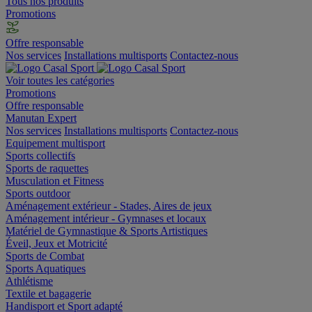
Tous nos produits
Promotions
Offre responsable
Nos services
Installations multisports
Contactez-nous
Voir toutes les catégories
Promotions
Offre responsable
Manutan Expert
Nos services
Installations multisports
Contactez-nous
Equipement multisport
Sports collectifs
Sports de raquettes
Musculation et Fitness
Sports outdoor
Aménagement extérieur - Stades, Aires de jeux
Aménagement intérieur - Gymnases et locaux
Matériel de Gymnastique & Sports Artistiques
Éveil, Jeux et Motricité
Sports de Combat
Sports Aquatiques
Athlétisme
Textile et bagagerie
Handisport et Sport adapté