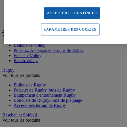
Buts de Handball
Filets de but de Hand
Accessoires d'entrainement de Handball
ACCEPTER ET CONTINUER
Accessoires buts de Hand
Sandball
PARAMETRES DES COOKIES
Volleyball
Voir tous les produits
Ballons de Volley
Poteaux, Accessoires terrains de Volley
Filets de Volley
Beach Volley
Rugby
Voir tous les produits
Ballons de Rugby
Poteaux de Rugby, buts de Rugby
Equipement d'entrainement Rugby
Boucliers de Rugby, Sacs de plaquage
Accessoires terrain de Rugby
Baseball et Softball
Voir tous les produits