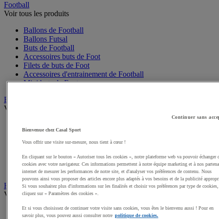
Football
Voir tous les produits
Ballons de Football
Ballons Futsal
Buts de Football
Accessoires buts de Foot
Filets de buts de Foot
Accessoires d'entrainement de Football
Mini buts de Foot
Basketball
Voir tous les produits
Continuer sans acce
Ballons de Basket
Bienvenue chez Casal Sport
Accessoires entrainement de Basket
Filets, cercles de Basket pour paniers
Vous offrir une visite sur-mesure, nous tient à cœur !
Panneaux de Basket
En cliquant sur le bouton « Autoriser tous les cookies », notre plateforme web va pouvoir échanger 
Accessoires terrain de Basket
cookies avec votre navigateur. Ces informations permettent à notre équipe marketing et à nos partena
Paniers de Basket, buts de Basket
internet de mesurer les performances de notre site, et d'analyser vos préférences de contenu. Nous
pouvons ainsi vous proposer des articles encore plus adaptés à vos besoins et de la publicité appropr
Handball
Si vous souhaitez plus d'informations sur les finalités et choisir vos préférences par type de cookies,
Voir tous les produits
cliquez sur « Paramètres des cookies ».
Et si vous choisissez de continuer votre visite sans cookies, vous êtes le bienvenu aussi ! Pour en
Ballons de Handball
savoir plus, vous pouvez aussi consulter notre
politique de cookies.