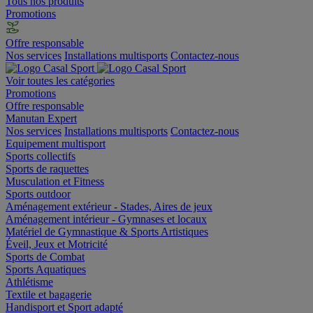
Tous nos produits
Promotions
Offre responsable
Nos services
Installations multisports
Contactez-nous
Voir toutes les catégories
Promotions
Offre responsable
Manutan Expert
Nos services
Installations multisports
Contactez-nous
Equipement multisport
Sports collectifs
Sports de raquettes
Musculation et Fitness
Sports outdoor
Aménagement extérieur - Stades, Aires de jeux
Aménagement intérieur - Gymnases et locaux
Matériel de Gymnastique & Sports Artistiques
Éveil, Jeux et Motricité
Sports de Combat
Sports Aquatiques
Athlétisme
Textile et bagagerie
Handisport et Sport adapté