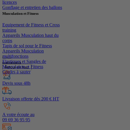
licences
Gonflage et entretien des ballons
Musculation et Fitness
Equipement de Fitness et Cross
training
Appareils Musculation haut du
corps
Tapis de sol pour le Fitness
Appareils Musculation
multifonctions
Elastiques et Sangles de
Musculation et Fitness
Retour en haut
Cordes à sauter
Devis sous 48h
Livraison offerte dès 200 € HT
A votre écoute au
09 69 36 95 95