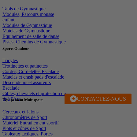
Tapis de Gymnastique
Modules, Parcours mousse
enfant
Modules de Gymnastique
Matelas de Gymnastique
Equipement de salle de danse
Pistes, Chemins de Gymnastique
Sports Outdoor
Tricyles
Trottinettes et patinettes
Cordes, Cordelettes Escalade
Matelas et crash pads d'escalade
Descendeurs et assureurs
Escalade
Cibles, chevalets et protection de
CONTACTEZ-NOUS
J'EN PROFITE
tir à l'Arc
Equipement Multisport
Cerceaux et Jalons
Chronomètres de Sport
Matériel Entraînement sportif
Plots et cônes de Sport
Tableaux tactiques, Portes