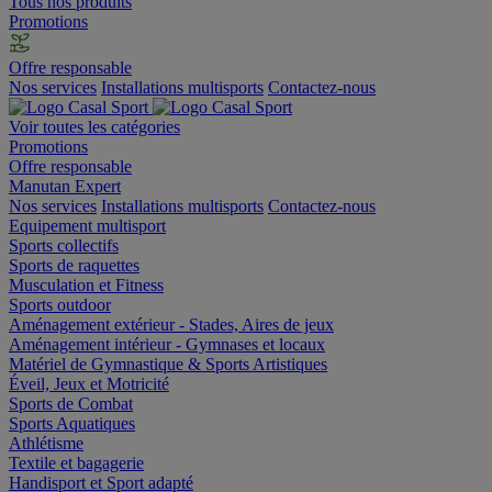
Tous nos produits
Promotions
Offre responsable
Nos services
Installations multisports
Contactez-nous
Voir toutes les catégories
Promotions
Offre responsable
Manutan Expert
Nos services
Installations multisports
Contactez-nous
Equipement multisport
Sports collectifs
Sports de raquettes
Musculation et Fitness
Sports outdoor
Aménagement extérieur - Stades, Aires de jeux
Aménagement intérieur - Gymnases et locaux
Matériel de Gymnastique & Sports Artistiques
Éveil, Jeux et Motricité
Sports de Combat
Sports Aquatiques
Athlétisme
Textile et bagagerie
Handisport et Sport adapté