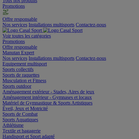
Tous nos produits
Promotions
Offre responsable
Nos services
Installations multisports
Contactez-nous
Voir toutes les catégories
Promotions
Offre responsable
Manutan Expert
Nos services
Installations multisports
Contactez-nous
Equipement multisport
Sports collectifs
Sports de raquettes
Musculation et Fitness
Sports outdoor
Aménagement extérieur - Stades, Aires de jeux
Aménagement intérieur - Gymnases et locaux
Matériel de Gymnastique & Sports Artistiques
Éveil, Jeux et Motricité
Sports de Combat
Sports Aquatiques
Athlétisme
Textile et bagagerie
Handisport et Sport adapté