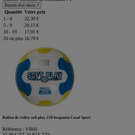
Besoin d'un devis ?
Quantité
Votre prix
1 - 4
22,39 €
5 - 9
20,15 €
10 - 19
17,91 €
20 ou plus
16,79 €
Ballon de volley soft play 230 benjamin Casal Sport
Référence : VB69
22,39 € HT
26,87 € TTC