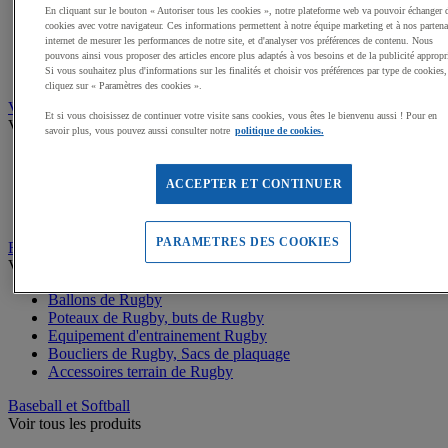
Buts de Handball
En cliquant sur le bouton « Autoriser tous les cookies », notre plateforme web va pouvoir échanger 
Filets de but de Hand
cookies avec votre navigateur. Ces informations permettent à notre équipe marketing et à nos partena
Accessoires d'entrainement de Handball
internet de mesurer les performances de notre site, et d'analyser vos préférences de contenu. Nous
Accessoires buts de Hand
pouvons ainsi vous proposer des articles encore plus adaptés à vos besoins et de la publicité appropr
Sandball
Si vous souhaitez plus d'informations sur les finalités et choisir vos préférences par type de cookies,
cliquez sur « Paramètres des cookies ».
Volleyball
Et si vous choisissez de continuer votre visite sans cookies, vous êtes le bienvenu aussi ! Pour en
Voir tous les produits
savoir plus, vous pouvez aussi consulter notre
politique de cookies.
Ballons de Volley
Poteaux, Accessoires terrains de Volley
ACCEPTER ET CONTINUER
Filets de Volley
Beach Volley
PARAMETRES DES COOKIES
Rugby
Voir tous les produits
Ballons de Rugby
Poteaux de Rugby, buts de Rugby
Equipement d'entrainement Rugby
Boucliers de Rugby, Sacs de plaquage
Accessoires terrain de Rugby
Baseball et Softball
Voir tous les produits