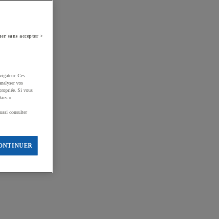
er sans accepter >
vigateur. Ces
analyser vos
propriée. Si vous
kies ».
ussi consulter
ONTINUER