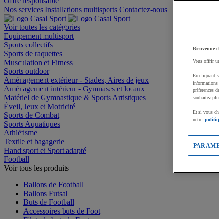
Offre responsable
Nos services
Installations multisports
Contactez-nous
Voir toutes les catégories
Equipement multisport
Sports collectifs
Bienvenue c
Sports de raquettes
Musculation et Fitness
Vous offrir u
Sports outdoor
En cliquant s
Aménagement extérieur - Stades, Aires de jeux
informations 
Aménagement intérieur - Gymnases et locaux
préférences d
Matériel de Gymnastique & Sports Artistiques
souhaitez plu
Éveil, Jeux et Motricité
Et si vous ch
Sports de Combat
notre
politi
Sports Aquatiques
Athlétisme
Textile et bagagerie
PARAME
Handisport et Sport adapté
Football
Voir tous les produits
Ballons de Football
Ballons Futsal
Buts de Football
Accessoires buts de Foot