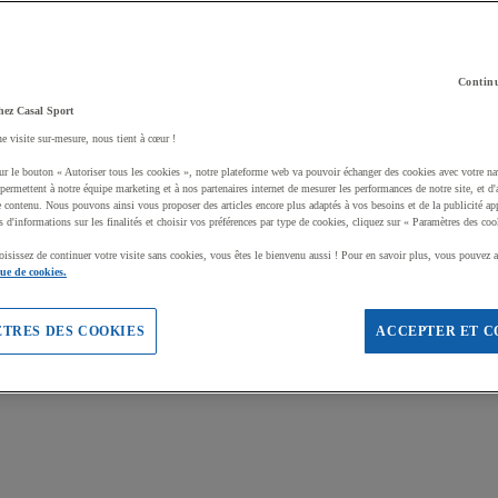
Continu
hez Casal Sport
ne visite sur-mesure, nous tient à cœur !
ur le bouton « Autoriser tous les cookies », notre plateforme web va pouvoir échanger des cookies avec votre na
permettent à notre équipe marketing et à nos partenaires internet de mesurer les performances de notre site, et d'
e contenu. Nous pouvons ainsi vous proposer des articles encore plus adaptés à vos besoins et de la publicité ap
s d'informations sur les finalités et choisir vos préférences par type de cookies, cliquez sur « Paramètres des coo
oisissez de continuer votre visite sans cookies, vous êtes le bienvenu aussi ! Pour en savoir plus, vous pouvez a
que de cookies.
TRES DES COOKIES
ACCEPTER ET C