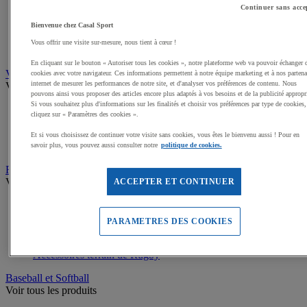
Buts de Handball
Continuer sans acce
Filets de but de Hand
Accessoires d'entrainement de Handball
Bienvenue chez Casal Sport
Accessoires buts de Hand
Vous offrir une visite sur-mesure, nous tient à cœur !
Sandball
En cliquant sur le bouton « Autoriser tous les cookies », notre plateforme web va pouvoir échanger 
Volleyball
cookies avec votre navigateur. Ces informations permettent à notre équipe marketing et à nos partena
internet de mesurer les performances de notre site, et d'analyser vos préférences de contenu. Nous
Voir tous les produits
pouvons ainsi vous proposer des articles encore plus adaptés à vos besoins et de la publicité appropr
Si vous souhaitez plus d'informations sur les finalités et choisir vos préférences par type de cookies,
Ballons de Volley
cliquez sur « Paramètres des cookies ».
Poteaux, Accessoires terrains de Volley
Filets de Volley
Et si vous choisissez de continuer votre visite sans cookies, vous êtes le bienvenu aussi ! Pour en
Beach Volley
savoir plus, vous pouvez aussi consulter notre
politique de cookies.
Rugby
Voir tous les produits
ACCEPTER ET CONTINUER
Ballons de Rugby
Poteaux de Rugby, buts de Rugby
PARAMETRES DES COOKIES
Equipement d'entrainement Rugby
Boucliers de Rugby, Sacs de plaquage
Accessoires terrain de Rugby
Baseball et Softball
Voir tous les produits