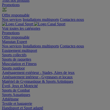
Tous nos produits
Promotions
Offre responsable
Nos services
Installations multisports
Contactez-nous
Voir toutes les catégories
Promotions
Offre responsable
Manutan Expert
Nos services
Installations multisports
Contactez-nous
Equipement multisport
Sports collectifs
Sports de raquettes
Musculation et Fitness
Sports outdoor
Aménagement extérieur - Stades, Aires de jeux
Aménagement intérieur - Gymnases et locaux
Matériel de Gymnastique & Sports Artistiques
Éveil, Jeux et Motricité
Sports de Combat
Sports Aquatiques
Athlétisme
Textile et bagagerie
Handisport et Sport adapté